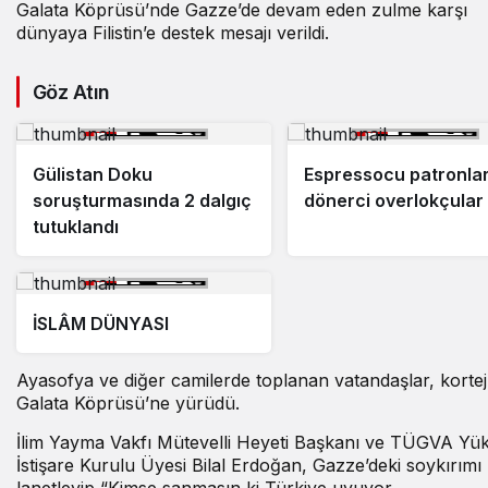
Galata Köprüsü’nde Gazze’de devam eden zulme karşı
dünyaya Filistin’e destek mesajı verildi.
Göz Atın
Gülistan Doku
Espressocu patronlar
soruşturmasında 2 dalgıç
dönerci overlokçular
tutuklandı
İSLÂM DÜNYASI
Ayasofya ve diğer camilerde toplanan vatandaşlar, kortej
Galata Köprüsü’ne yürüdü.
İlim Yayma Vakfı Mütevelli Heyeti Başkanı ve TÜGVA Yü
İstişare Kurulu Üyesi Bilal Erdoğan, Gazze’deki soykırımı
lanetleyip “Kimse sanmasın ki Türkiye uyuyor.