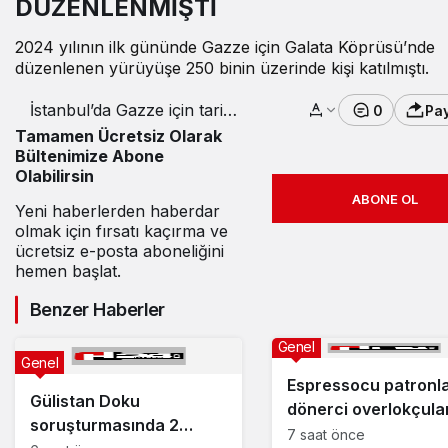
DÜZENLENMİŞTİ
2024 yılının ilk gününde Gazze için Galata Köprüsü’nde
düzenlenen yürüyüşe 250 binin üzerinde kişi katılmıştı.
İstanbul’da Gazze için tarihi
0
Pa
buluşma
Tamamen Ücretsiz Olarak
Bültenimize Abone
Olabilirsin
ABONE OL
Yeni haberlerden haberdar
olmak için fırsatı kaçırma ve
ücretsiz e-posta aboneliğini
hemen başlat.
Benzer Haberler
Genel
Genel
Espressocu patronla
Gülistan Doku
dönerci overlokçula
soruşturmasında 2
7 saat önce