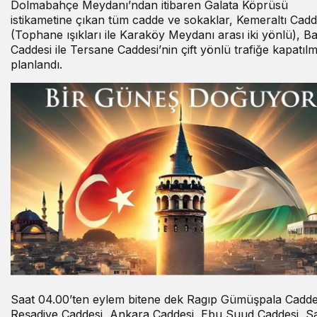
Dolmabahçe Meydanı’ndan itibaren Galata Köprüsü
istikametine çıkan tüm cadde ve sokaklar, Kemeraltı Cadd
(Tophane ışıkları ile Karaköy Meydanı arası iki yönlü), B
Caddesi ile Tersane Caddesi’nin çift yönlü trafiğe kapatılm
planlandı.
Saat 04.00’ten eylem bitene dek Ragıp Gümüşpala Cadde
Reşadiye Caddesi, Ankara Caddesi, Ebu Suud Caddesi, Sa