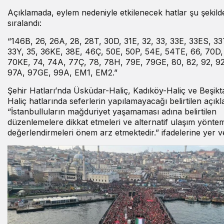
Açıklamada, eylem nedeniyle etkilenecek hatlar şu şekild
sıralandı:
“146B, 26, 26A, 28, 28T, 30D, 31E, 32, 33, 33E, 33ES, 33
33Y, 35, 36KE, 38E, 46Ç, 50E, 50P, 54E, 54TE, 66, 70D,
70KE, 74, 74A, 77Ç, 78, 78H, 79E, 79GE, 80, 82, 92, 92
97A, 97GE, 99A, EM1, EM2.”
Şehir Hatları’nda Üsküdar-Haliç, Kadıköy-Haliç ve Beşikt
Haliç hatlarında seferlerin yapılamayacağı belirtilen açık
“İstanbulluların mağduriyet yaşamaması adına belirtilen
düzenlemelere dikkat etmeleri ve alternatif ulaşım yöntem
değerlendirmeleri önem arz etmektedir.” ifadelerine yer ver