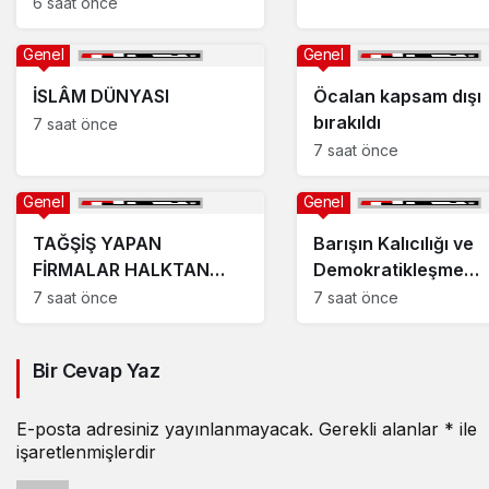
dalgıç tutuklandı
6 saat önce
Genel
Genel
İSLÂM DÜNYASI
Öcalan kapsam dışı
bırakıldı
7 saat önce
7 saat önce
Genel
Genel
TAĞŞİŞ YAPAN
Barışın Kalıcılığı ve
FİRMALAR HALKTAN
Demokratikleşme
ÖZÜR DİLEMELİ!
İhtiyacı
7 saat önce
7 saat önce
Bir Cevap Yaz
E-posta adresiniz yayınlanmayacak.
Gerekli alanlar
*
ile
işaretlenmişlerdir