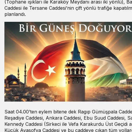
(Tophane ışıkları ile Karaköy Meydanı arası iki yönlü), B
Caddesi ile Tersane Caddesi’nin çift yönlü trafiğe kapatılm
planlandı.
Saat 04.00’ten eylem bitene dek Ragıp Gümüşpala Cadde
Reşadiye Caddesi, Ankara Caddesi, Ebu Suud Caddesi, Sa
Kennedy Caddesi (Sirkeci ile Vefa Karakurdu Üst Geçidi a
Küçük Ayasofya Caddesi ve bu caddeye çıkan tüm yolla