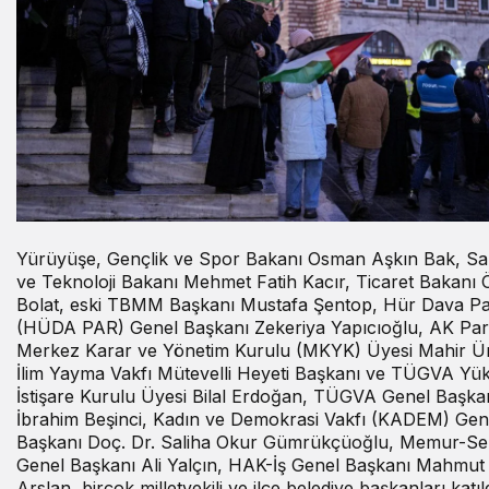
Yürüyüşe, Gençlik ve Spor Bakanı Osman Aşkın Bak, Sa
ve Teknoloji Bakanı Mehmet Fatih Kacır, Ticaret Bakanı
Bolat, eski TBMM Başkanı Mustafa Şentop, Hür Dava Par
(HÜDA PAR) Genel Başkanı Zekeriya Yapıcıoğlu, AK Part
Merkez Karar ve Yönetim Kurulu (MKYK) Üyesi Mahir Ü
İlim Yayma Vakfı Mütevelli Heyeti Başkanı ve TÜGVA Yü
İstişare Kurulu Üyesi Bilal Erdoğan, TÜGVA Genel Başka
İbrahim Beşinci, Kadın ve Demokrasi Vakfı (KADEM) Gen
Başkanı Doç. Dr. Saliha Okur Gümrükçüoğlu, Memur-S
Genel Başkanı Ali Yalçın, HAK-İş Genel Başkanı Mahmut
Arslan, birçok milletvekili ve ilçe belediye başkanları katıld