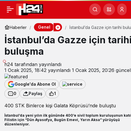
Genel
Haberler
İstanbul’da Gazze için tarihi bu
İstanbul’da Gazze için tarih
buluşma
h24
tarafından yayınlandı
1 Ocak 2025, 18:42
yayınlandı
1 Ocak 2025, 20:26
güncel
Google'da Abone Ol
0
Paylaş
1
400 STK Binlerce kişi Galata Köprüsü’nde buluştu
İstanbul’da yeni yılın ilk gününde 400’e sivil toplum kuruluşunun katı
Filistin için “Dün Ayasofya, Bugün Emevi, Yarın Aksa” yürüyüşü
düzenleniyor.