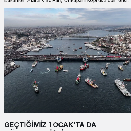
istikameti, Atatürk Bulvarı, Unkapanı Köprüsü belirlendi.
GEÇTİĞİMİZ 1 OCAK’TA DA