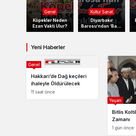
el
Kültür Sanat
Yaşam
r Neden
Diyarbakır
Ece Gürel Cadılık
ti Ulur?
Barosu’ndan ‘Bavê
zanaati eğitimi
Teyar’ açıklaması:
alıyordu’
Yeni Haberler
Genel
Hakkari’de Dağ keçileri
ihaleyle Öldürülecek
11 saat önce
Yaşam
Bitlis Kolt
Zamanı
1 gün önce