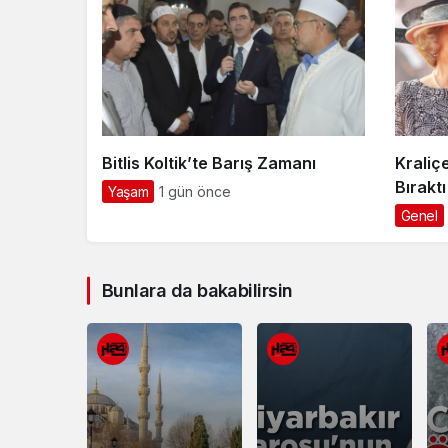
Bitlis Koltik’te Barış Zamanı
Kraliç
Bıraktı
Yaşam
1 gün önce
Genel
Bunlara da bakabilirsin