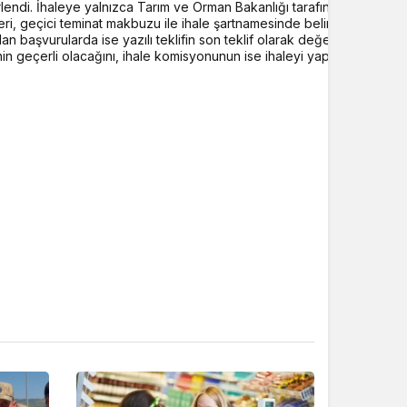
lendi. İhaleye yalnızca Tarım ve Orman Bakanlığı tarafından düzenlen
i, geçici teminat makbuzu ile ihale şartnamesinde belirtilen diğer evra
 başvurularda ise yazılı teklifin son teklif olarak değerlendirileceği b
nin geçerli olacağını, ihale komisyonunun ise ihaleyi yapıp yapmam