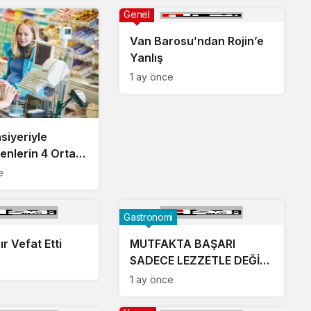
Genel
Van Barosu’ndan Rojin’e
Yanlış
1 ay önce
siyeriyle
enlerin 4 Ortak
e
Gastronomi
ır Vefat Etti
MUTFAKTA BAŞARI
SADECE LEZZETLE DEĞİL.
İSRAFI ÖNLEYEBİLMEKLE
1 ay önce
DE ÖLÇÜLÜR.