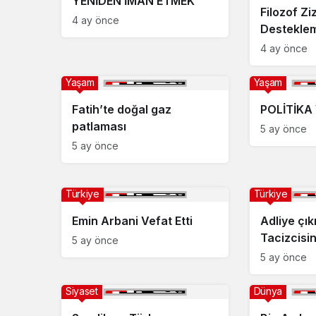
YENİDEN İMAN ETMEK
Filozof Ziz
4 ay önce
Destekle
4 ay önce
Yaşam
Yaşam
Fatih’te doğal gaz
POLİTİKA 
patlaması
5 ay önce
5 ay önce
Türkiye
Türkiye
Emin Arbani Vefat Etti
Adliye çık
Tacizcisi
5 ay önce
5 ay önce
Siyaset
Dünya