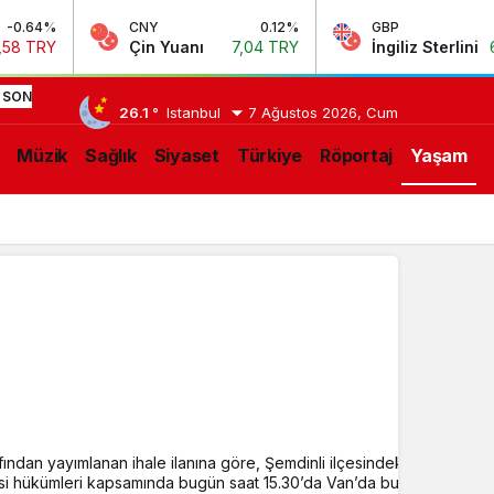
CNY
0.12%
GBP
0.13%
Çin Yuanı
7,04 TRY
İngiliz Sterlini
63,97 TRY
23:06
Lukaku
SON
26.1 °
Istanbul
7 Ağustos 2026, Cum
Fenerbahçe’nin
LIŞMELER
Müzik
Sağlık
Siyaset
Türkiye
Röportaj
Yaşam
paylaşımını
beğendi!
dan yayımlanan ihale ilanına göre, Şemdinli ilçesindeki Konur Devle
esi hükümleri kapsamında bugün saat 15.30’da Van’da bulunan Doğa Ko