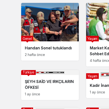
Genel
Yaşam
Handan Sonel tutuklandı
Market Ka
Sohbet Ed
2 hafta önce
Özelliği
4 hafta önc
Türkiye
Yaşam
ŞEYH SAİD VE IRKÇILARIN
Kadir İnan
ÖFKESİ
1 ay önce
1 ay önce