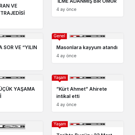
İLME ADANMIŞ BİR ÖMÜR
RAN VE
4 ay önce
 TRAJEDİSİ
Genel
SOR VE “YILIN
Masonlara kayyum atandı
4 ay önce
Yaşam
KÜÇÜK YAŞAMA
”Kürt Ahmet” Ahirete
İ
intikal etti
4 ay önce
Yaşam