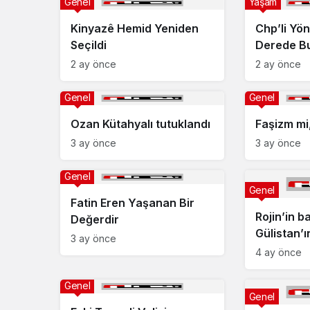
Genel
Yaşam
Kinyazê Hemid Yeniden
Chp’li Yön
Seçildi
Derede B
2 ay önce
2 ay önce
Genel
Genel
Ozan Kütahyalı tutuklandı
Faşizm mi,
3 ay önce
3 ay önce
Genel
Genel
Fatin Eren Yaşanan Bir
Rojin’in 
Değerdir
Gülistan’ı
3 ay önce
destek
4 ay önce
Genel
Genel