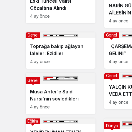
Eski Tunceli Valisi
NARİN GÜ
Gözaltına Alındı
AİLESİNİN
4 ay önce
4 ay önce
Genel
Genel
Toprağa bakıp ağlayan
ÇARŞEMA 
laleler: Ezidiler
GELİNİ”
4 ay önce
4 ay önce
Genel
Genel
YALÇIN 
Musa Anter’e Said
VEDA ETT
Nursi’nin söyledikleri
4 ay önce
4 ay önce
Eğitim
Dünya