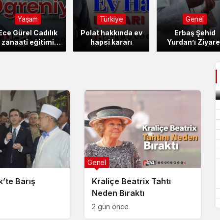
Türkiye
Genel
Genel
Polat hakkında ev
Erbaş Şehid
Süleymaniye’d
hapsi kararı
Yurdan’ı Ziyaret
Lahor tasfiye ol
Etti
ama Bafel de
kazanmadı
Genel
ik’te Barış
Kraliçe Beatrix Tahtı
Neden Bıraktı
2 gün önce