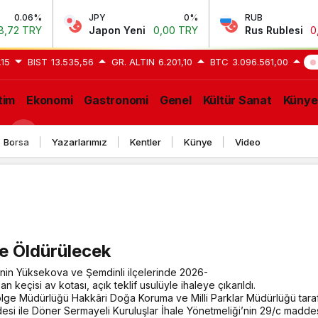
JPY
0%
RUB
-0.64%
Japon Yeni
0,00 TRY
Rus Rublesi
0,58 TRY
,15
BIST
13.535,56
GR. ALTIN
6.201,10
BTC
3.096.561,00
GE
tim
Ekonomi
Gastronomi
Genel
Kültür Sanat
Künye
Borsa
Yazarlarımız
Kentler
Künye
Video
le Öldürülecek
’nin Yüksekova ve Şemdinli ilçelerinde 2026-
keçisi av kotası, açık teklif usulüyle ihaleye çıkarıldı.
lge Müdürlüğü Hakkâri Doğa Koruma ve Milli Parklar Müdürlüğü tarafın
desi ile Döner Sermayeli Kuruluşlar İhale Yönetmeliği’nin 29/c madd