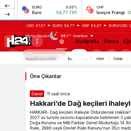
EURO
0.05%
CHF
0.06%
Euro
54,77 TRY
İsviçre Frangı
58,72 TRY
USD
47,57
EURO
54,77
GBP
63,97
EURO/USD
1
Menü Oluştur
26.1 °
Istanbul
Biyografia
Dünya
Eği
Yaşam
Premium'a Geç
H24
Mod
NELER OLUYOR
Euro 2024
Altın
Dolar
Haberleri
değiştir
Öne Çıkanlar
Genel
11 saat önce
Hakkari’de Dağ keçileri ihaley
HAKKARİ- Dağ keçileri ihaleyle Öldürülecek Hakkâri
2027 av turizmi sezonu kapsamında belirlenen 3 yaban 
Doğa Koruma ve Milli Parklar Genel Müdürlüğü 14. Bö
İhale, 2886 sayılı Devlet İhale Kanunu’nun 35/c mad