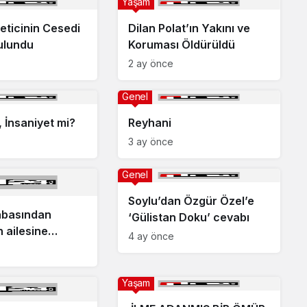
Yaşam
eticinin Cesedi
Dilan Polat’ın Yakını ve
ulundu
Koruması Öldürüldü
2 ay önce
Genel
 İnsaniyet mi?
Reyhani
3 ay önce
Genel
Soylu’dan Özgür Özel’e
babasından
‘Gülistan Doku’ cevabı
n ailesine
4 ay önce
Yaşam