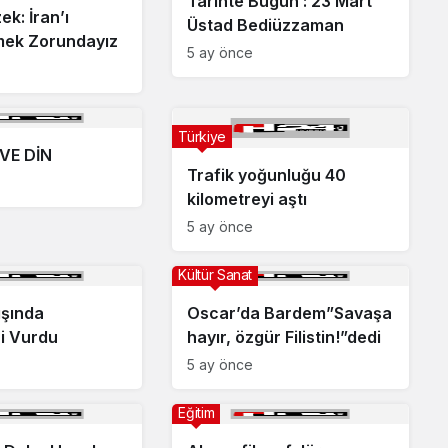
Tarihte Bugün : 23 Mart
ek: İran’ı
Üstad Bediüzzaman
mek Zorundayız
5 ay önce
Türkiye
VE DİN
Trafik yoğunluğu 40
kilometreyi aştı
5 ay önce
Kültür Sanat
ışında
Oscar’da Bardem”Savaşa
ni Vurdu
hayır, özgür Filistin!”dedi
5 ay önce
Eğitim