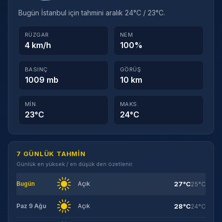
Bugün İstanbul için tahmini aralık 24°C / 23°C.
RÜZGAR
NEM
4 km/h
100%
BASINÇ
GÖRÜŞ
1009 mb
10 km
MIN.
MAKS.
23°C
24°C
7 GÜNLÜK TAHMIN
Günlük en yüksek / en düşük den özetlenir.
27°C
Bugün
Açık
25°C
28°C
Paz 9 Ağu
Açık
24°C