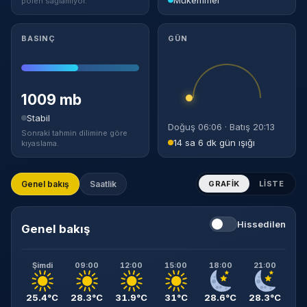
polen sağlamıyor.
BASINÇ
GÜN
1009 mb
Stabil
Doğuş 06:06 · Batış 20:13
Sonraki tahmin dilimine göre
14 sa 6 dk gün ışığı
kıyaslama.
Genel bakış
Saatlik
GRAFIK
LISTE
Hissedilen
Genel bakış
Şimdi
09:00
12:00
15:00
18:00
21:00
25.4°C
28.3°C
31.9°C
31°C
28.6°C
28.3°C