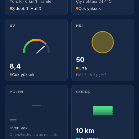
Yön: K · 6 km/h hamle
Çiy noktası 24.4°C
Şiddet: 1 (Hafif)
Çok yüksek
UV
HKİ
50
8,4
Orta
Çok yüksek
PM2.5: 18.2 µg/m³
POLEN
GÖRÜŞ
—
—
Veri yok
10 km
OpenWeather bu uç noktada
Mükemmel