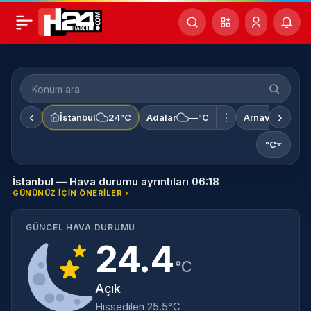
Konum
ara
‹
›
⋮
İstanbul
24°C
Adalar
—°C
Arnavutköy
°C
İstanbul — Hava durumu ayrıntıları 06:18
GÜNÜNÜZ IÇIN ÖNERILER ›
GÜNCEL HAVA DURUMU
24.4
°C
Açık
Hissedilen 25.5°C