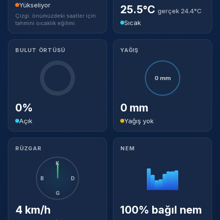
Yükseliyor
25.5°C
gerçek 24.4°C
Çizgi: önümüzdeki saatler için
Sıcak
tahmini sıcaklık eğilimi.
BULUT ÖRTÜSÜ
YAĞIŞ
0 mm
0%
0 mm
Açık
Yağış yok
RÜZGAR
NEM
K
B
D
G
4 km/h
100% bağıl nem