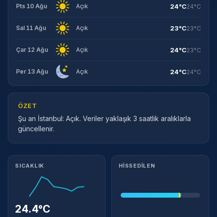
24°C
Pts 10 Ağu
Açık
24°C
23°C
Sal 11 Ağu
Açık
23°C
24°C
Çar 12 Ağu
Açık
23°C
24°C
Per 13 Ağu
Açık
24°C
ÖZET
Şu an İstanbul: Açık. Veriler yaklaşık 3 saatlik aralıklarla
güncellenir.
Meteorolojik ayrıntılar
SICAKLIK
HISSEDILEN
24.4°C