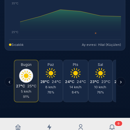
35°C
25°C
☀
Sıcaklık
Ay evresi: Hilal (Küçülen)
Bugün
Paz
Pts
Sal
Çar
‹
›
28°C
24°C
24°C
24°C
23°C
23°C
24°C
2
27°C
25°C
8 km/h
14 km/h
10 km/h
13 km/
5 km/h
78%
84%
76%
82%
91%
0