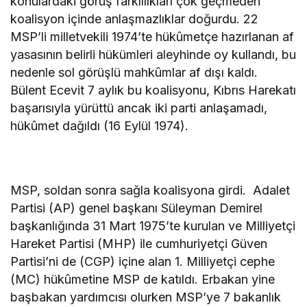
konulardaki görüş farklılıkları çok geçmeden
koalisyon içinde anlaşmazlıklar doğurdu. 22
MSP’li milletvekili 1974’te hükûmetçe hazırlanan af
yasasının belirli hükümleri aleyhinde oy kullandı, bu
nedenle sol görüşlü mahkûmlar af dışı kaldı.
Bülent Ecevit 7 aylık bu koalisyonu, Kıbrıs Harekatı
başarısıyla yürüttü ancak iki parti anlaşamadı,
hükûmet dağıldı (16 Eylül 1974).
MSP, soldan sonra sağla koalisyona girdi. Adalet
Partisi (AP) genel başkanı Süleyman Demirel
başkanlığında 31 Mart 1975’te kurulan ve Milliyetçi
Hareket Partisi (MHP) ile cumhuriyetçi Güven
Partisi’ni de (CGP) içine alan 1. Milliyetçi cephe
(MC) hükûmetine MSP de katıldı. Erbakan yine
başbakan yardımcısı olurken MSP’ye 7 bakanlık