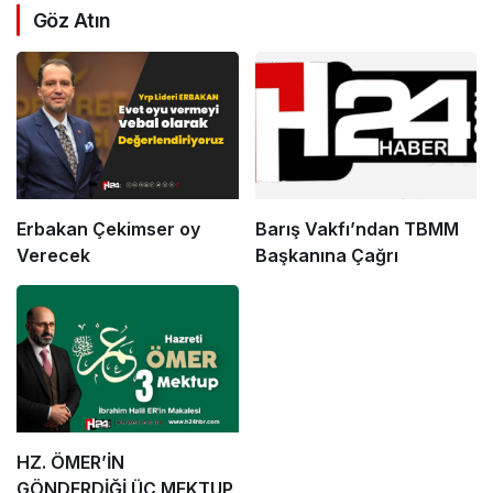
Göz Atın
Erbakan Çekimser oy
Barış Vakfı’ndan TBMM
Verecek
Başkanına Çağrı
HZ. ÖMER’İN
GÖNDERDİĞİ ÜÇ MEKTUP