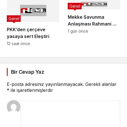
Genel
Mekke Savunma
Genel
Anlaşması Rahmani mi,
PKK’den çerçeve
Şeytani mi?
1 gün önce
yasaya sert Eleştiri
12 saat önce
Bir Cevap Yaz
E-posta adresiniz yayınlanmayacak.
Gerekli alanlar
*
ile işaretlenmişlerdir