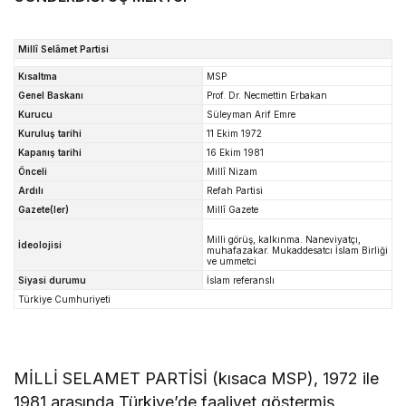
Millî Selâmet Partisi
Kısaltma
MSP
Genel Baskanı
Prof. Dr. Necmettin Erbakan
Kurucu
Süleyman Arif Emre
Kuruluş tarihi
11 Ekim 1972
Kapanış tarihi
16 Ekim 1981
Önceli
Millî Nizam
Ardılı
Refah Partisi
Gazete(ler)
Millî Gazete
Milli görüş, kalkınma. Naneviyatçı,
İdeolojisi
muhafazakar. Mukaddesatcı İslam Birliği
ve ummetci
Siyasi durumu
İslam referanslı
Türkiye Cumhuriyeti
MİLLİ SELAMET PARTİSİ (kısaca MSP), 1972 ile
1981 arasında Türkiye’de faaliyet göstermiş