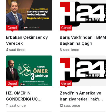
Genel
Genel
Erbakan Çekimser oy
Barış Vakfı’ndan TBMM
Verecek
Başkanına Çağrı
4 saat önce
8 saat önce
Genel
Genel
HZ. ÖMER’İN
Zeydi’nin Amerika ve
GÖNDERDİĞİ ÜÇ
İran ziyaretleri Irak’ı
MEKTUP
yeni bir kavşağa taşıdı
11 saat önce
12 saat önce