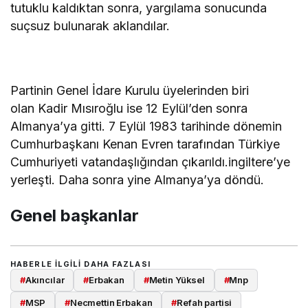
tutuklu kaldıktan sonra, yargılama sonucunda
suçsuz bulunarak aklandılar.
Partinin Genel İdare Kurulu üyelerinden biri
olan Kadir Mısıroğlu ise 12 Eylül’den sonra
Almanya’ya gitti. 7 Eylül 1983 tarihinde dönemin
Cumhurbaşkanı Kenan Evren tarafından Türkiye
Cumhuriyeti vatandaşlığından çıkarıldı.ingiltere’ye
yerleşti. Daha sonra yine Almanya’ya döndü.
Genel başkanlar
HABERLE ILGILI DAHA FAZLASI
#
Akıncılar
#
Erbakan
#
Metin Yüksel
#
Mnp
#
MSP
#
Necmettin Erbakan
#
Refah partisi