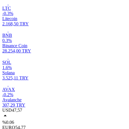
LTC
-0.3%
Litecoin
2.168,50 TRY
BNB
0.3%
Binance Coin
28.254,00 TRY
SOL
1.6%
Solana
3.525,11 TRY
AVAX
-0.2%
Avalanche
307,29 TRY
USD
47,57
%0.06
EURO
54,77