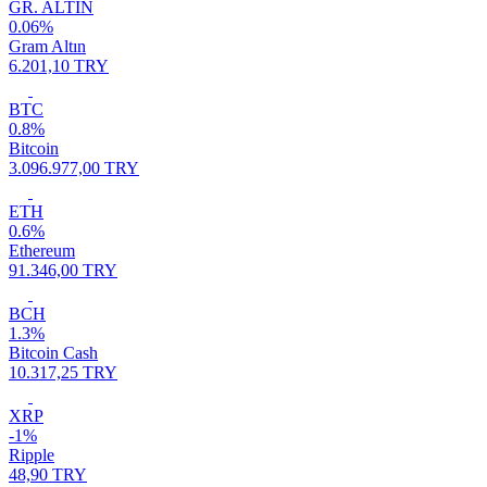
GR. ALTIN
0.06%
Gram Altın
6.201,10 TRY
BTC
0.8%
Bitcoin
3.096.977,00 TRY
ETH
0.6%
Ethereum
91.346,00 TRY
BCH
1.3%
Bitcoin Cash
10.317,25 TRY
XRP
-1%
Ripple
48,90 TRY