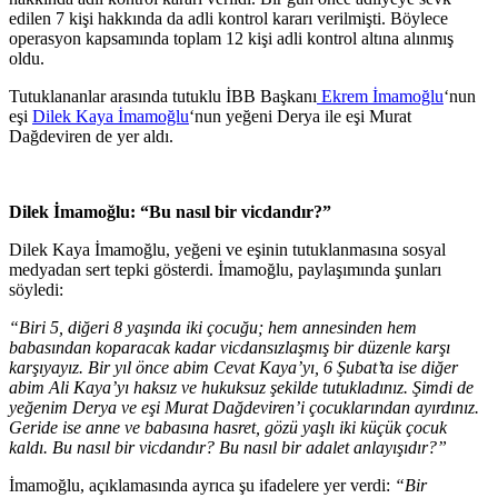
edilen 7 kişi hakkında da adli kontrol kararı verilmişti. Böylece
operasyon kapsamında toplam 12 kişi adli kontrol altına alınmış
oldu.
Tutuklananlar arasında tutuklu İBB Başkanı
Ekrem İmamoğlu
‘nun
eşi
Dilek Kaya İmamoğlu
‘nun yeğeni Derya ile eşi Murat
Dağdeviren de yer aldı.
Dilek İmamoğlu: “Bu nasıl bir vicdandır?”
Dilek Kaya İmamoğlu, yeğeni ve eşinin tutuklanmasına sosyal
medyadan sert tepki gösterdi. İmamoğlu, paylaşımında şunları
söyledi:
“Biri 5, diğeri 8 yaşında iki çocuğu; hem annesinden hem
babasından koparacak kadar vicdansızlaşmış bir düzenle karşı
karşıyayız. Bir yıl önce abim Cevat Kaya’yı, 6 Şubat’ta ise diğer
abim Ali Kaya’yı haksız ve hukuksuz şekilde tutukladınız. Şimdi de
yeğenim Derya ve eşi Murat Dağdeviren’i çocuklarından ayırdınız.
Geride ise anne ve babasına hasret, gözü yaşlı iki küçük çocuk
kaldı. Bu nasıl bir vicdandır? Bu nasıl bir adalet anlayışıdır?”
İmamoğlu, açıklamasında ayrıca şu ifadelere yer verdi:
“Bir