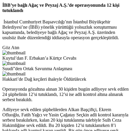
İBB’ye bağlı Ağaç ve Peyzaj A.Ş.’de operasyonunda 12 kişi
tutuklandı
İstanbul Cumhuriyet Başsavcılığı’nın İstanbul Büyükşehir
Belediyesi’ne (İBB) yönelik yürüttüğü yolsuzluk soruşturması
kapsamında, belediyeye bağlı Ağaç ve Peyzaj A.Ş. üzerinden
usulsüz ihale düzenlendiği iddiasıyla operasyon gerçekleştirildi.
Göz Atın
Kuytul’dan F. Erbakan’a Kürtçe Cevabı
Suudi”den Ortak Savunma Anlaşması
Hakkari’de Dağ keçileri ihaleyle Öldürülecek
Operasyonda gözaltına alınan 30 kişiden bugün adliyeye sevk edilen
24 şüphelinin 12’si tutuklandı, 12’si ise adli kontrol altına alınarak
serbest bırakıldı.
Adliyeye sevk edilen şüphelilerden Alkan Başçiftçi, Ekrem
Ofluoğlu, Fatih Yağcı ve Yasin Çağatay Seçkin adli kontrol kararıyla
serbest bırakılırken, kalan 20 kişi tutuklanma talebiyle Sulh Ceza
Hakimliğine sevk edildi. Bu 20 kişiden 12’si tutuklanırken 8’i
hakkında adli kontrol kararı verildi. Bir gün önce adliyeye sevk