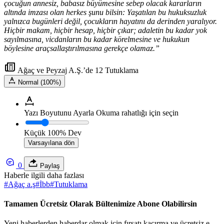
çocuğun annesiz, babasız büyümesine sebep olacak kararların
altında imzası olan herkes şunu bilsin: Yaşatılan bu hukuksuzluk
yalnızca bugünleri değil, çocukların hayatını da derinden yaralıyor.
Hiçbir makam, hiçbir hesap, hiçbir çıkar; adaletin bu kadar yok
sayılmasına, vicdanların bu kadar körelmesine ve hukukun
böylesine araçsallaştırılmasına gerekçe olamaz.”
Ağaç ve Peyzaj A.Ş.’de 12 Tutuklama
Normal (100%)
Yazı Boyutunu Ayarla
Okuma rahatlığı için seçin
Küçük
100%
Dev
Varsayılana dön
0
Paylaş
Haberle ilgili daha fazlası
#
Ağaç a.ş
#
İbb
#
Tutuklama
Tamamen Ücretsiz Olarak Bültenimize Abone Olabilirsin
Yeni haberlerden haberdar olmak için fırsatı kaçırma ve ücretsiz e-