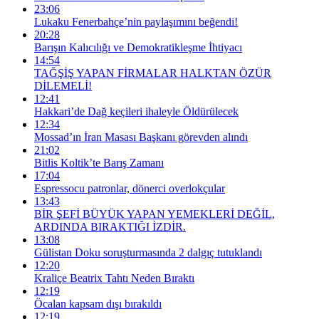
23:06
Lukaku Fenerbahçe’nin paylaşımını beğendi!
20:28
Barışın Kalıcılığı ve Demokratikleşme İhtiyacı
14:54
TAĞŞİŞ YAPAN FİRMALAR HALKTAN ÖZÜR
DİLEMELİ!
12:41
Hakkari’de Dağ keçileri ihaleyle Öldürülecek
12:34
Mossad’ın İran Masası Başkanı görevden alındı
21:02
Bitlis Koltik’te Barış Zamanı
17:04
Espressocu patronlar, dönerci overlokçular
13:43
BİR ŞEFİ BÜYÜK YAPAN YEMEKLERİ DEĞİL,
ARDINDA BIRAKTIĞI İZDİR.
13:08
Gülistan Doku soruşturmasında 2 dalgıç tutuklandı
12:20
Kraliçe Beatrix Tahtı Neden Bıraktı
12:19
Öcalan kapsam dışı bırakıldı
12:19