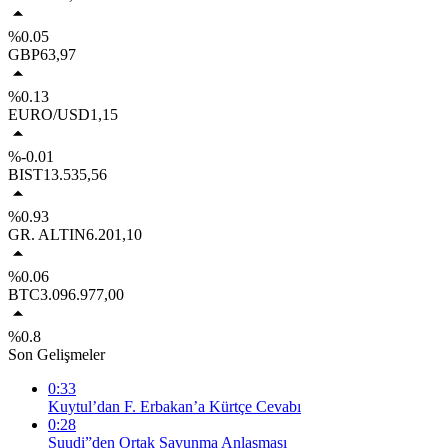
%0.05
GBP
63,97
%0.13
EURO/USD
1,15
%-0.01
BIST
13.535,56
%0.93
GR. ALTIN
6.201,10
%0.06
BTC
3.096.977,00
%0.8
Son Gelişmeler
0:33
Kuytul’dan F. Erbakan’a Kürtçe Cevabı
0:28
Suudi”den Ortak Savunma Anlaşması