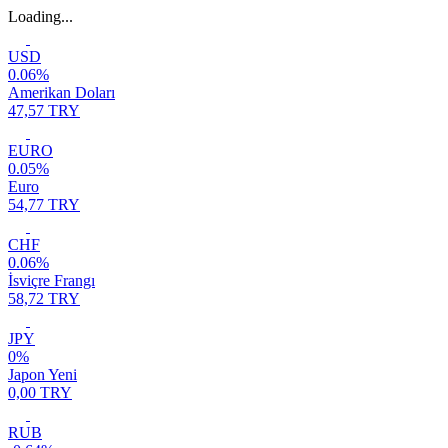
Loading...
USD
0.06%
Amerikan Doları
47,57 TRY
EURO
0.05%
Euro
54,77 TRY
CHF
0.06%
İsviçre Frangı
58,72 TRY
JPY
0%
Japon Yeni
0,00 TRY
RUB