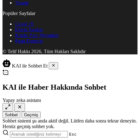
Yaşam
Popüler Sayfalar
Covid 19
Döviz Kurları
Kripto Para Piyasaları
Puan Durumu
© Telif Hakkı 2026, Tüm Hakları Saklıdır
KAI ile Sohbet Et
KAI ile Haber Hakkında Sohbet
Yapay zeka asistanı
Sohbet
Geçmiş
Sohbet sistemi şu anda aktif değil. Lütfen daha sonra tekrar deneyin.
Henüz geçmiş sohbet yok.
Esc