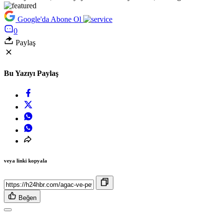
Google'da Abone Ol
0
Paylaş
Bu Yazıyı Paylaş
veya linki kopyala
Beğen