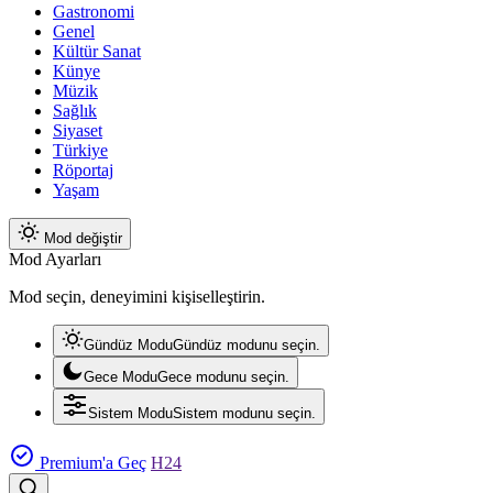
Gastronomi
Genel
Kültür Sanat
Künye
Müzik
Sağlık
Siyaset
Türkiye
Röportaj
Yaşam
Mod değiştir
Mod Ayarları
Mod seçin, deneyimini kişiselleştirin.
Gündüz Modu
Gündüz modunu seçin.
Gece Modu
Gece modunu seçin.
Sistem Modu
Sistem modunu seçin.
Premium'a Geç
H24