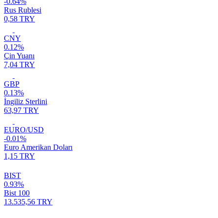
-0.64%
Rus Rublesi
0,58 TRY
CNY
0.12%
Çin Yuanı
7,04 TRY
GBP
0.13%
İngiliz Sterlini
63,97 TRY
EURO/USD
-0.01%
Euro Amerikan Doları
1,15 TRY
BIST
0.93%
Bist 100
13.535,56 TRY