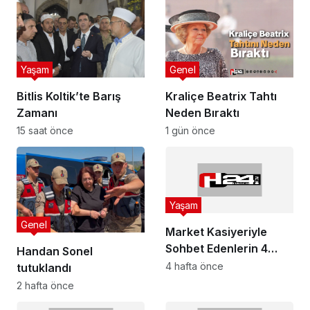
Yaşam
Genel
Bitlis Koltik’te Barış
Kraliçe Beatrix Tahtı
Zamanı
Neden Bıraktı
15 saat önce
1 gün önce
Yaşam
Genel
Market Kasiyeriyle
Sohbet Edenlerin 4
Handan Sonel
Ortak Özelliği
4 hafta önce
tutuklandı
2 hafta önce