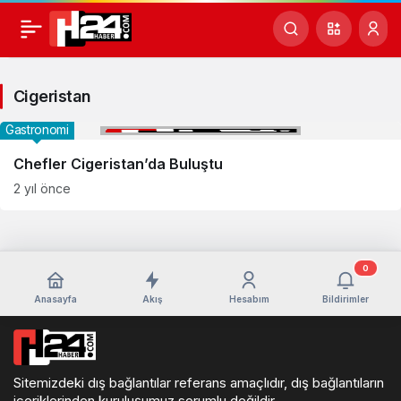
Cigeristan
Haberleri
Cigeristan
Gastronomi
Chefler Cigeristan’da Buluştu
2 yıl önce
0
Anasayfa
Akış
Hesabım
Bildirimler
Sitemizdeki dış bağlantılar referans amaçlıdır, dış bağlantıların
içeriklerinden kuruluşumuz sorumlu değildir.