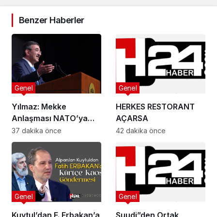
Benzer Haberler
Genel
Genel
Yılmaz: Mekke
HERKES RESTORANT
Anlaşması NATO’ya
AÇARSA
veya herhangi bir
37 dakika önce
42 dakika önce
ittifaka alternatif bir
yapı değil
Genel
Genel
Kuytul’dan F. Erbakan’a
Suudi”den Ortak