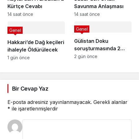
Kürtçe Cevabı
Savunma Anlaşması
14 saat önce
14 saat önce
Genel
Genel
Gülistan Doku
Hakkari’de Dağ keçileri
soruşturmasında 2
ihaleyle Öldürülecek
dalgıç tutuklandı
2 gün önce
1 gün önce
Bir Cevap Yaz
E-posta adresiniz yayınlanmayacak.
Gerekli alanlar
*
ile işaretlenmişlerdir