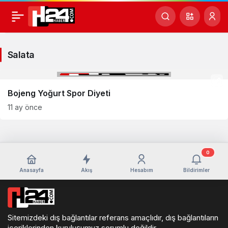
Salata
Haberleri
Salata
Bojeng Yoğurt Spor Diyeti
11 ay önce
0
Anasayfa
Akış
Hesabım
Bildirimler
Sitemizdeki dış bağlantılar referans amaçlıdır, dış bağlantıların
içeriklerinden kuruluşumuz sorumlu değildir.