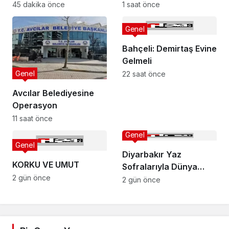
45 dakika önce
1 saat önce
Genel
Bahçeli: Demirtaş Evine
Gelmeli
Genel
22 saat önce
Avcılar Belediyesine
Operasyon
11 saat önce
Genel
Genel
Diyarbakır Yaz
KORKU VE UMUT
Sofralarıyla Dünya
2 gün önce
Turizmine Göz Kırpıyor
2 gün önce