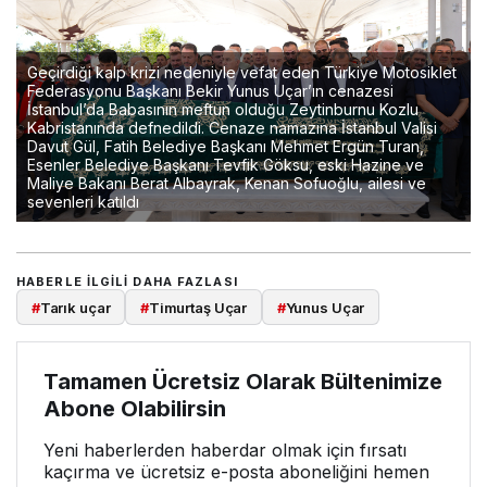
Geçirdiği kalp krizi nedeniyle vefat eden Türkiye Motosiklet
Federasyonu Başkanı Bekir Yunus Uçar’ın cenazesi
İstanbul’da Babasının meftun olduğu Zeytinburnu Kozlu
Kabristanında defnedildi. Cenaze namazına İstanbul Valisi
Davut Gül, Fatih Belediye Başkanı Mehmet Ergün Turan,
Esenler Belediye Başkanı Tevfik Göksu, eski Hazine ve
Maliye Bakanı Berat Albayrak, Kenan Sofuoğlu, ailesi ve
sevenleri katıldı
HABERLE ILGILI DAHA FAZLASI
#
Tarık uçar
#
Timurtaş Uçar
#
Yunus Uçar
Tamamen Ücretsiz Olarak Bültenimize
Abone Olabilirsin
Yeni haberlerden haberdar olmak için fırsatı
kaçırma ve ücretsiz e-posta aboneliğini hemen