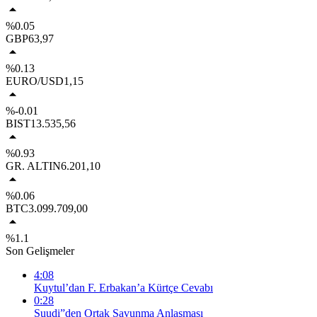
%0.05
GBP
63,97
%0.13
EURO/USD
1,15
%-0.01
BIST
13.535,56
%0.93
GR. ALTIN
6.201,10
%0.06
BTC
3.099.709,00
%1.1
Son Gelişmeler
4:08
Kuytul’dan F. Erbakan’a Kürtçe Cevabı
0:28
Suudi”den Ortak Savunma Anlaşması