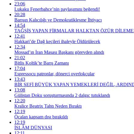
23:06
Lukaku Fenerbahçe’nin paylaşımını beğendi!
20:28
Barışın Kalıcılığı ve Demokratikleşme İhtiyacı
14:54
TAĞŞİŞ YAPAN FİRMALAR HALKTAN ÖZÜR DİLEMEL
12:41
Hakkari’de Dağ keçileri ihaleyle Öldürülecek
12:34
Mossad’ın İran Masası Başkanı görevden alındı
21:02
Bitlis Koltik’te Barış Zamanı
17:04
Espressocu patronlar, dönerci overlokçular
13:43
BİR ŞEFİ BÜYÜK YAPAN YEMEKLERİ DEĞİL, ARDIND
13:08
Gülistan Doku soruşturmasında 2 dalgıç tutuklandı
12:20
Kraliçe Beatrix Tahtı Neden Bıraktı
12:19
Öcalan kapsam dışı bırakıldı
12:19
İSLÂM DÜNYASI
12:11