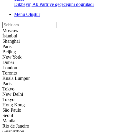
Dikbayır, Ak Parti’ye geçeceğini doğruladı
Menü Oluştur
Moscow
İstanbul
Shanghai
Paris
Beijing
New York
Dubai
London
Toronto
Kuala Lumpur
Paris
Tokyo
New Delhi
Tokyo
Hong Kong
São Paulo
Seoul
Manila
Rio de Janeiro
Guangzhou