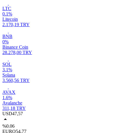
LTC
0.1%
Litecoin
2.170,19 TRY
BNB
0%
Binance Coin
28.278,00 TRY
SOL
3.1%
Solana
3.560,56 TRY
AVAX
1.6%
Avalanche
311,18 TRY
USD
47,57
%0.06
EURO
54,77