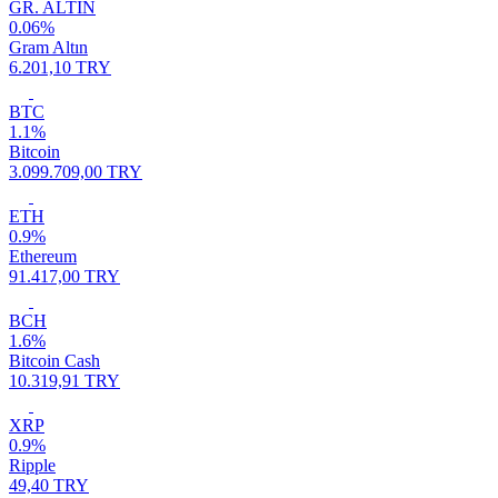
GR. ALTIN
0.06%
Gram Altın
6.201,10 TRY
BTC
1.1%
Bitcoin
3.099.709,00 TRY
ETH
0.9%
Ethereum
91.417,00 TRY
BCH
1.6%
Bitcoin Cash
10.319,91 TRY
XRP
0.9%
Ripple
49,40 TRY