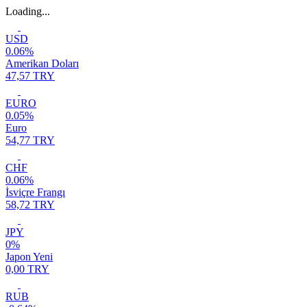
Loading...
USD
0.06%
Amerikan Doları
47,57 TRY
EURO
0.05%
Euro
54,77 TRY
CHF
0.06%
İsviçre Frangı
58,72 TRY
JPY
0%
Japon Yeni
0,00 TRY
RUB