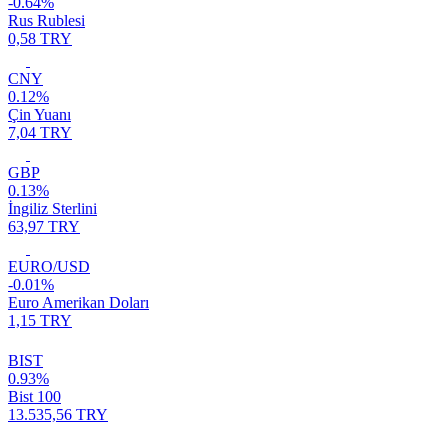
-0.64%
Rus Rublesi
0,58 TRY
CNY
0.12%
Çin Yuanı
7,04 TRY
GBP
0.13%
İngiliz Sterlini
63,97 TRY
EURO/USD
-0.01%
Euro Amerikan Doları
1,15 TRY
BIST
0.93%
Bist 100
13.535,56 TRY