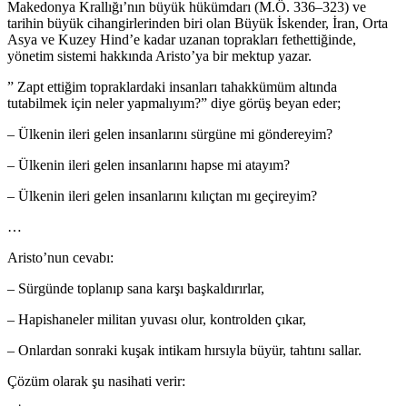
Makedonya Krallığı’nın büyük hükümdarı (M.Ö. 336–323) ve
tarihin büyük cihangirlerinden biri olan Büyük İskender, İran, Orta
Asya ve Kuzey Hind’e kadar uzanan toprakları fethettiğinde,
yönetim sistemi hakkında Aristo’ya bir mektup yazar.
” Zapt ettiğim topraklardaki insanları tahakkümüm altında
tutabilmek için neler yapmalıyım?” diye görüş beyan eder;
– Ülkenin ileri gelen insanlarını sürgüne mi göndereyim?
– Ülkenin ileri gelen insanlarını hapse mi atayım?
– Ülkenin ileri gelen insanlarını kılıçtan mı geçireyim?
…
Aristo’nun cevabı:
– Sürgünde toplanıp sana karşı başkaldırırlar,
– Hapishaneler militan yuvası olur, kontrolden çıkar,
– Onlardan sonraki kuşak intikam hırsıyla büyür, tahtını sallar.
Çözüm olarak şu nasihati verir: