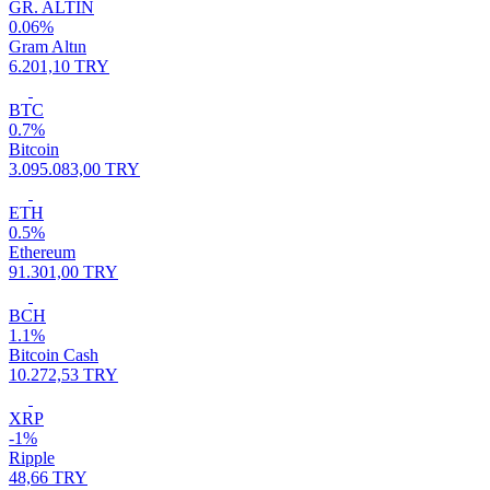
GR. ALTIN
0.06%
Gram Altın
6.201,10 TRY
BTC
0.7%
Bitcoin
3.095.083,00 TRY
ETH
0.5%
Ethereum
91.301,00 TRY
BCH
1.1%
Bitcoin Cash
10.272,53 TRY
XRP
-1%
Ripple
48,66 TRY