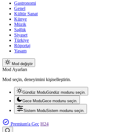
Gastronomi
Genel
Kültür Sanat
Künye
Müzik
Sağlık
Siyaset
Türkiye
Röportaj
Yaşam
Mod değiştir
Mod Ayarları
Mod seçin, deneyimini kişiselleştirin.
Gündüz Modu
Gündüz modunu seçin.
Gece Modu
Gece modunu seçin.
Sistem Modu
Sistem modunu seçin.
Premium'a Geç
H24