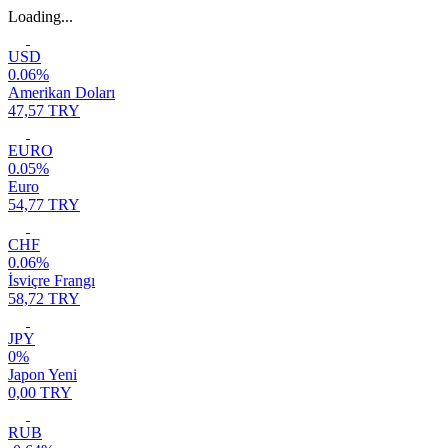
Loading...
USD
0.06%
Amerikan Doları
47,57 TRY
EURO
0.05%
Euro
54,77 TRY
CHF
0.06%
İsviçre Frangı
58,72 TRY
JPY
0%
Japon Yeni
0,00 TRY
RUB