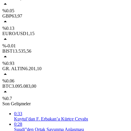
%0.05
GBP
63,97
%0.13
EURO/USD
1,15
%-0.01
BIST
13.535,56
%0.93
GR. ALTIN
6.201,10
%0.06
BTC
3.095.083,00
%0.7
Son Gelişmeler
0:33
Kuytul’dan F. Erbakan’a Kürtçe Cevabı
0:28
Suudi”den Ortak Savunma Anlaşması