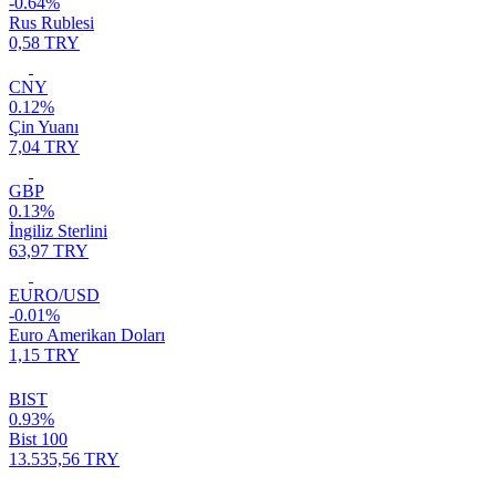
-0.64%
Rus Rublesi
0,58 TRY
CNY
0.12%
Çin Yuanı
7,04 TRY
GBP
0.13%
İngiliz Sterlini
63,97 TRY
EURO/USD
-0.01%
Euro Amerikan Doları
1,15 TRY
BIST
0.93%
Bist 100
13.535,56 TRY