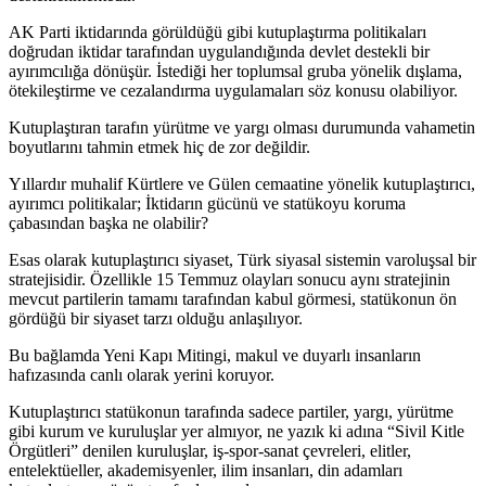
AK Parti iktidarında görüldüğü gibi kutuplaştırma politikaları
doğrudan iktidar tarafından uygulandığında devlet destekli bir
ayırımcılığa dönüşür. İstediği her toplumsal gruba yönelik dışlama,
ötekileştirme ve cezalandırma uygulamaları söz konusu olabiliyor.
Kutuplaştıran tarafın yürütme ve yargı olması durumunda vahametin
boyutlarını tahmin etmek hiç de zor değildir.
Yıllardır muhalif Kürtlere ve Gülen cemaatine yönelik kutuplaştırıcı,
ayırımcı politikalar; İktidarın gücünü ve statükoyu koruma
çabasından başka ne olabilir?
Esas olarak kutuplaştırıcı siyaset, Türk siyasal sistemin varoluşsal bir
stratejisidir. Özellikle 15 Temmuz olayları sonucu aynı stratejinin
mevcut partilerin tamamı tarafından kabul görmesi, statükonun ön
gördüğü bir siyaset tarzı olduğu anlaşılıyor.
Bu bağlamda Yeni Kapı Mitingi, makul ve duyarlı insanların
hafızasında canlı olarak yerini koruyor.
Kutuplaştırıcı statükonun tarafında sadece partiler, yargı, yürütme
gibi kurum ve kuruluşlar yer almıyor, ne yazık ki adına “Sivil Kitle
Örgütleri” denilen kuruluşlar, iş-spor-sanat çevreleri, elitler,
entelektüeller, akademisyenler, ilim insanları, din adamları