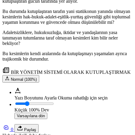
kutuplaştıran gücün tarafında yer alıyor.
Bu durumda kutuplaştıran tarafın yani statükonun yanında olmayan
kesimlerin hak-hukuk-adalet-eşitlik-yurttaş güvenliği gibi toplumsal
yaşamın korunması ve güvencede olması düşünülebilir mi?
Adaletsizliklere, hukuksuzluğa, iktidar ve yandaşlarının yasa
tanımayan tutumlarına taraf olmayan kesimleri kim bilir neler
bekliyor?
Bu kesimlerin kendi aralarında da kutuplaşmayı yaşamaları ayrıca
trajikomik bir durumdur.
BİR YÖNETİM SİSTEMİ OLARAK KUTUPLAŞTIRMAK
Normal (100%)
Yazı Boyutunu Ayarla
Okuma rahatlığı için seçin
Küçük
100%
Dev
Varsayılana dön
0
Paylaş