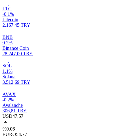
LTC
-0.1%
Litecoin
2.167,45 TRY
BNB
0.2%
Binance Coin
28.247,00 TRY
SOL
1.1%
Solana
3.512,69 TRY
AVAX
-0.2%
Avalanche
306,81 TRY
USD
47,57
%0.06
EURO
54,77