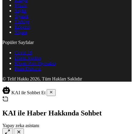
Müzik
Sağlık
Siyaset
Türkiye
Röportaj
Yaşam
Popüler Sayfalar
Covid 19
Döviz Kurları
Kripto Para Piyasaları
Puan Durumu
© Telif Hakkı 2026, Tüm Hakları Saklıdır
KAI ile Sohbet Et
KAI ile Haber Hakkında Sohbet
Yapay zeka asistanı