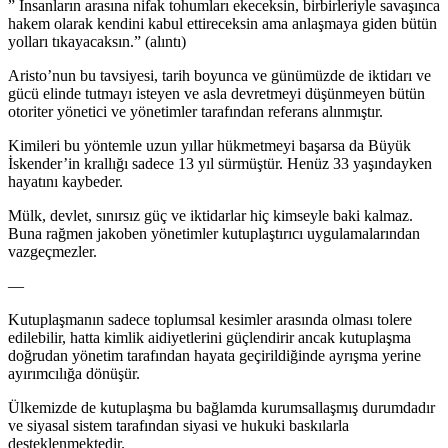
” İnsanların arasına nifak tohumları ekeceksin, birbirleriyle savaşınca
hakem olarak kendini kabul ettireceksin ama anlaşmaya giden bütün
yolları tıkayacaksın.” (alıntı)
Aristo’nun bu tavsiyesi, tarih boyunca ve günümüzde de iktidarı ve
gücü elinde tutmayı isteyen ve asla devretmeyi düşünmeyen bütün
otoriter yönetici ve yönetimler tarafından referans alınmıştır.
Kimileri bu yöntemle uzun yıllar hükmetmeyi başarsa da Büyük
İskender’in krallığı sadece 13 yıl sürmüştür. Henüz 33 yaşındayken
hayatını kaybeder.
Mülk, devlet, sınırsız güç ve iktidarlar hiç kimseyle baki kalmaz.
Buna rağmen jakoben yönetimler kutuplaştırıcı uygulamalarından
vazgeçmezler.
—
Kutuplaşmanın sadece toplumsal kesimler arasında olması tolere
edilebilir, hatta kimlik aidiyetlerini güçlendirir ancak kutuplaşma
doğrudan yönetim tarafından hayata geçirildiğinde ayrışma yerine
ayırımcılığa dönüşür.
Ülkemizde de kutuplaşma bu bağlamda kurumsallaşmış durumdadır
ve siyasal sistem tarafından siyasi ve hukuki baskılarla
desteklenmektedir.