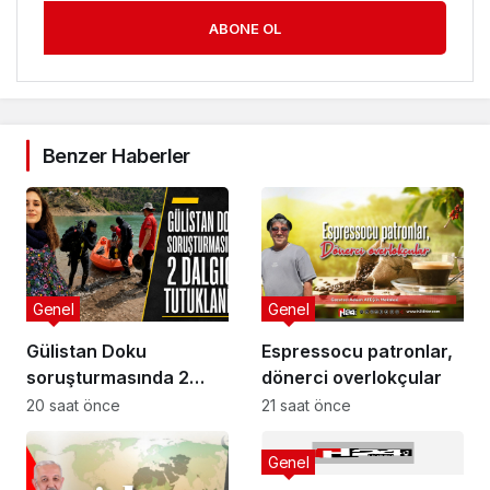
ABONE OL
Benzer Haberler
Genel
Genel
Gülistan Doku
Espressocu patronlar,
soruşturmasında 2
dönerci overlokçular
dalgıç tutuklandı
20 saat önce
21 saat önce
Genel