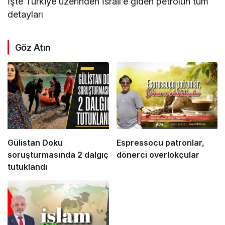
İşte Türkiye üzerinden İsrail’e giden petrolün tüm
detayları
Göz Atın
Gülistan Doku
Espressocu patronlar,
soruşturmasında 2 dalgıç
dönerci overlokçular
tutuklandı