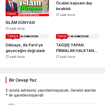
Öcalan kapsam dışı
bırakıldı
Genel
21 saat önce
İSLÂM DÜNYASI
21 saat önce
Türkiye
Genel
Dikbayır, Ak Parti’ye
TAĞŞİŞ YAPAN
geçeceğini doğruladı
FİRMALAR HALKTAN
ÖZÜR DİLEMELİ!
21 saat önce
21 saat önce
Bir Cevap Yaz
E-posta adresiniz yayınlanmayacak.
Gerekli alanlar
*
ile işaretlenmişlerdir