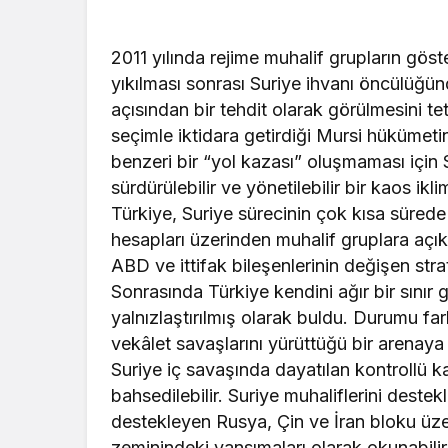
2011 yılında rejime muhalif grupların göste
yıkılması sonrası Suriye ihvanı öncülüğünd
açısından bir tehdit olarak görülmesini t
seçimle iktidara getirdiği Mursi hükümetin
benzeri bir “yol kazası” oluşmaması için
sürdürülebilir ve yönetilebilir bir kaos ikli
Türkiye, Suriye sürecinin çok kısa sürede 
hesapları üzerinden muhalif gruplara açı
ABD ve ittifak bileşenlerinin değişen stra
Sonrasında Türkiye kendini ağır bir sınır 
yalnızlaştırılmış olarak buldu. Durumu far
vekâlet savaşlarını yürüttüğü bir arenay
Suriye iç savaşında dayatılan kontrollü k
bahsedilebilir. Suriye muhaliflerini destek
destekleyen Rusya, Çin ve İran bloku üze
zeminindeki yansımaları olarak okunabilir