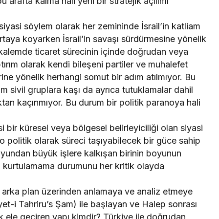
u arafta kalma hali yeni bir stratejik açılımı
 siyasi söylem olarak her zemininde İsrail’in katliam
ortaya koyarken İsrail’in savaşı sürdürmesine yönelik
 kalemde ticaret sürecinin içinde doğrudan veya
ptırım olarak kendi bileşeni partiler ve muhalefet
lerine yönelik herhangi somut bir adım atılmıyor. Bu
 sivil gruplara kaşı da ayrıca tutuklamalar dahil
tan kaçınmıyor. Bu durum bir politik paranoya hali
bir küresel veya bölgesel belirleyiciliği olan siyasi
ko politik olarak süreci taşıyabilecek bir güce sahip
undan büyük işlere kalkışan birinin boyunun
 kurtulamama durumunu her kritik olayda
 bu arka plan üzerinden anlamaya ve analiz etmeye
t-i Tahriru’s Şam) ile başlayan ve Halep sonrası
k ele geçiren yapı kimdir? Türkiye ile doğrudan