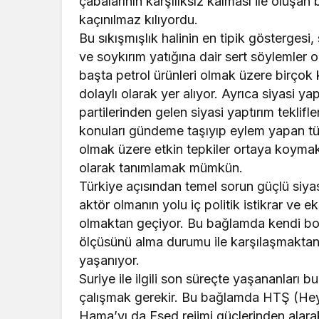
çabalarının karşılıksız kalması ile oluşan b
kaçınılmaz kılıyordu.
Bu sıkışmışlık halinin en tipik göstergesi,
ve soykırım yatığına dair sert söylemler 
başta petrol ürünleri olmak üzere birçok
dolaylı olarak yer alıyor. Ayrıca siyasi ya
partilerinden gelen siyasi yaptırım teklif
konuları gündeme taşıyıp eylem yapan tüm
olmak üzere etkin tepkiler ortaya koymak
olarak tanımlamak mümkün.
Türkiye açısından temel sorun güçlü siyasi 
aktör olmanın yolu iç politik istikrar ve e
olmaktan geçiyor. Bu bağlamda kendi boy
ölçüsünü alma durumu ile karşılaşmaktan
yaşanıyor.
Suriye ile ilgili son süreçte yaşananları
çalışmak gerekir. Bu bağlamda HTŞ (Heye
Hama’yı da Esed rejimi güçlerinden alara