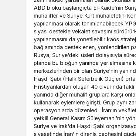
ABD bloku başlangıçta El-Kaide’nin Suri
muhalifler ve Suriye Kürt muhalefetini k
yapılanması olarak tanımlanabilecek YPG 
siyasi destekle vekalet savaşını sürdürür
yapılanmasını da yönetilebilir kaos stratej
bağlamında desteklenen, yönlendirilen para
Rusya, Suriye’deki üsleri dolayısıyla sür
planda bu bloğun yanında yer almasına k
merkezlerinden bir olan Suriye’nin yanın
Haşdi Şabi (Halk Seferbelik Güçleri) ortak ç
Hristiyanlardan oluşan 40 civarında faklı 
yanında diğer muhalif gruplara karşı onlar
kullanarak eylemlere girişti. Grup aynı za
operasyonlarda düzenledi. İran’ın vekâle
yetkili General Kasım Süleyemani’nin y
Suriye ve Irak’da Haşdi Şabi organizasyo
siyasetinde İran’ın direniş cephesini güçl