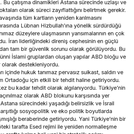
u. Bu çatışma dinamikleri Astana sürecinde uzlaşı ve
taları olarak süreci zayıflattığını belirtmek gerekir.
vaşında tüm kartların yeniden karılmasını
sonrasında Lübnan Hizbullah’ına yönelik sürdürdüğü
tanımaz düzeylere ulaşmasının yansımalarının en çok
du. İran liderliğindeki direniş cephesinin en güçlü
sından tam bir güvenlik sorunu olarak görülüyordu. Bu
Sünni İslami gruplardan oluşan yapılar ABD bloğu ve
er olarak destekleniyordu.
ları içinde hukuk tanımaz pervasız suikast, saldırı ve
tüm Ortadoğu için etkili bir tehdit haline getiriyordu.
kez bu kadar tehdit olarak algılanıyordu. Türkiye’nin
 kaçınılmaz olarak ABD blokunu karşısında yer
Astana sürecindeki yaşadığı belirsizlik ve İsrail
karşıtlığı sosyopolitik ve eko politik boyutlarda
şmışlığı beraberinde getiriyordu. Yani Türkiye’nin bir
 öteki tarafta Esed rejimi ile yeniden normalleşme