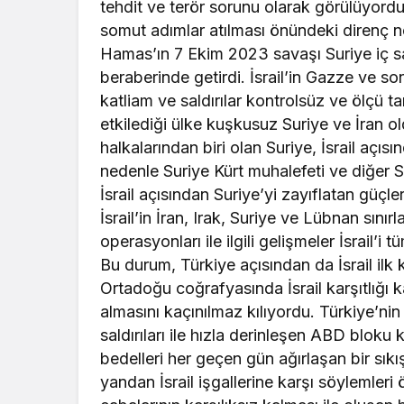
tehdit ve terör sorunu olarak görülüyord
somut adımlar atılması önündeki direnç nok
Hamas’ın 7 Ekim 2023 savaşı Suriye iç sa
beraberinde getirdi. İsrail’in Gazze ve 
katliam ve saldırılar kontrolsüz ve ölçü 
etkilediği ülke kuşkusuz Suriye ve İran ol
halkalarından biri olan Suriye, İsrail açı
nedenle Suriye Kürt muhalefeti ve diğer 
İsrail açısından Suriye’yi zayıflatan güçl
İsrail’in İran, Irak, Suriye ve Lübnan sınır
operasyonları ile ilgili gelişmeler İsrail’i 
Bu durum, Türkiye açısından da İsrail ilk 
Ortadoğu coğrafyasında İsrail karşıtlığı
almasını kaçınılmaz kılıyordu. Türkiye’nin 
saldırıları ile hızla derinleşen ABD bloku 
bedelleri her geçen gün ağırlaşan bir sıkı
yandan İsrail işgallerine karşı söylemleri