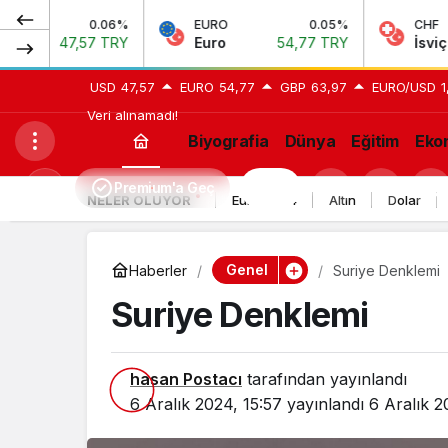
0.06%
EURO
0.05%
CHF
7 TRY
Euro
54,77 TRY
İsviçre Frangı
58
USD
47,57
EURO
54,77
GBP
63,97
EURO/USD
1
Veri alınamadı!
Biyografia
Dünya
Eğitim
Eko
Premium'a Geç
H24
Mod
NELER OLUYOR
Euro 2024
Altın
Dolar
değiştir
Genel
Haberler
Suriye Denklemi
Suriye Denklemi
hasan Postacı
tarafından yayınlandı
6 Aralık 2024, 15:57
yayınlandı
6 Aralık 2