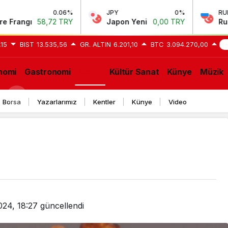
0.06%
JPY
0%
RUB
,72 TRY
Japon Yeni
0,00 TRY
Rus Rublesi
0,
,15
BIST
13.535,56
GR. ALTIN
6.201,10
BTC
3.094.270,00
S
nomi
Gastronomi
Genel
Kültür Sanat
Künye
Müzik
GE
Borsa
Yazarlarımız
Kentler
Künye
Video
024, 18:27
güncellendi