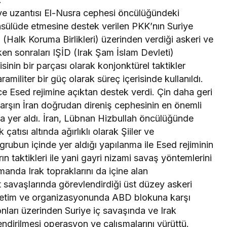
ye uzantısı El-Nusra cephesi öncülüğündeki
onsülüde etmesine destek verilen PKK’nın Suriye
(Halk Koruma Birlikleri) üzerinden verdiği askeri ve
ken sonraları IŞİD (Irak Şam İslam Devleti)
isinin bir parçası olarak konjonktürel taktikler
militer bir güç olarak süreç içerisinde kullanıldı.
ece Esed rejimine açıktan destek verdi. Çin daha geri
arşın İran doğrudan direniş cephesinin en önemli
da yer aldı. İran, Lübnan Hizbullah öncülüğünde
atısı altında ağırlıklı olarak Şiiler ve
grubun içinde yer aldığı yapılanma ile Esed rejiminin
ın taktikleri ile yani gayri nizami savaş yöntemlerini
manda Irak topraklarını da içine alan
t savaşlarında görevlendirdiği üst düzey askeri
önetim ve organizasyonunda ABD blokuna karşı
nları üzerinden Suriye iç savaşında ve Irak
endirilmesi operasyon ve çalışmalarını yürüttü.