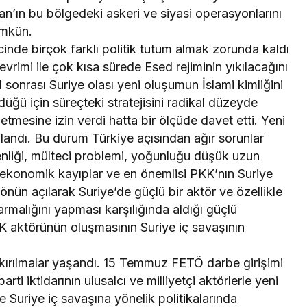
n’ın bu bölgedeki askeri ve siyasi operasyonlarını
ümkün.
ecinde birçok farklı politik tutum almak zorunda kaldı
evrimi ile çok kısa sürede Esed rejiminin yıkılacağını
sonrası Suriye olası yeni oluşumun İslami kimliğini
üğü için süreçteki stratejisini radikal düzeyde
tmesine izin verdi hatta bir ölçüde davet etti. Yeni
gulandı. Bu durum Türkiye açısından ağır sorunlar
venliği, mülteci problemi, yoğunluğu düşük uzun
 ekonomik kayıplar ve en önemlisi PKK’nın Suriye
nün açılarak Suriye’de güçlü bir aktör ve özellikle
rmalığını yapması karşılığında aldığı güçlü
K aktörünün oluşmasının Suriye iç savaşının
 kırılmalar yaşandı. 15 Temmuz FETÖ darbe girişimi
ti iktidarının ulusalcı ve milliyetçi aktörlerle yeni
le Suriye iç savaşına yönelik politikalarında