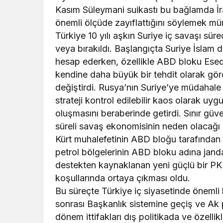
Kasım Süleymani suikastı bu bağlamda İra
önemli ölçüde zayıflattığını söylemek m
Türkiye 10 yılı aşkın Suriye iç savaşı sür
veya bırakıldı. Başlangıçta Suriye İslam d
hesap ederken, özellikle ABD bloku Esed 
kendine daha büyük bir tehdit olarak görd
değiştirdi. Rusya’nın Suriye’ye müdahale e
strateji kontrol edilebilir kaos olarak uy
oluşmasını beraberinde getirdi. Sınır gü
süreli savaş ekonomisinin neden olacağı
Kürt muhalefetinin ABD bloğu tarafından ö
petrol bölgelerinin ABD bloku adına janda
destekten kaynaklanan yeni güçlü bir PK
koşullarında ortaya çıkması oldu.
Bu süreçte Türkiye iç siyasetinde önemli
sonrası Başkanlık sistemine geçiş ve Ak par
dönem ittifakları dış politikada ve özellik