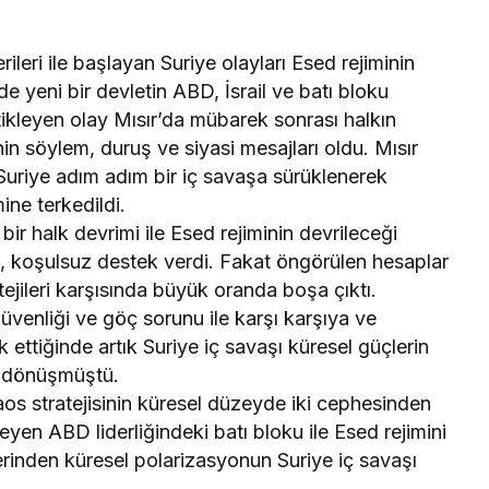
rileri ile başlayan Suriye olayları Esed rejiminin
e yeni bir devletin ABD, İsrail ve batı bloku
etikleyen olay Mısır’da mübarek sonrası halkın
in söylem, duruş ve siyasi mesajları oldu. Mısır
 Suriye adım adım bir iç savaşa sürüklenerek
mine terkedildi.
bir halk devrimi ile Esed rejiminin devrileceği
k, koşulsuz destek verdi. Fakat öngörülen hesaplar
tejileri karşısında büyük oranda boşa çıktı.
güvenliği ve göç sorunu ile karşı karşıya ve
k ettiğinde artık Suriye iç savaşı küresel güçlerin
a dönüşmüştü.
aos stratejisinin küresel düzeyde iki cephesinden
leyen ABD liderliğindeki batı bloku ile Esed rejimini
rinden küresel polarizasyonun Suriye iç savaşı
.