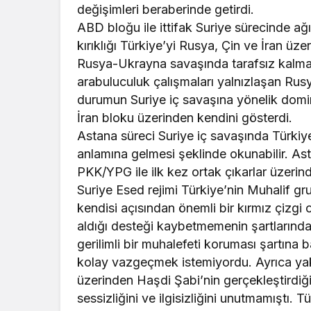
değişimleri beraberinde getirdi.
ABD bloğu ile ittifak Suriye sürecinde ağ
kırıklığı Türkiye’yi Rusya, Çin ve İran üzer
Rusya-Ukrayna savaşında tarafsız kalma ç
arabuluculuk çalışmaları yalnızlaşan Rusya
durumun Suriye iç savaşına yönelik domin
İran bloku üzerinden kendini gösterdi.
Astana süreci Suriye iç savaşında Türkiye 
anlamına gelmesi şeklinde okunabilir. Ast
PKK/YPG ile ilk kez ortak çıkarlar üzeri
Suriye Esed rejimi Türkiye’nin Muhalif gru
kendisi açısından önemli bir kırmız çizg
aldığı desteği kaybetmemenin şartlarından
gerilimli bir muhalefeti koruması şartın
kolay vazgeçmek istemiyordu. Ayrıca yak
üzerinden Haşdi Şabi’nin gerçekleştirdiğ
sessizliğini ve ilgisizliğini unutmamıştı. 