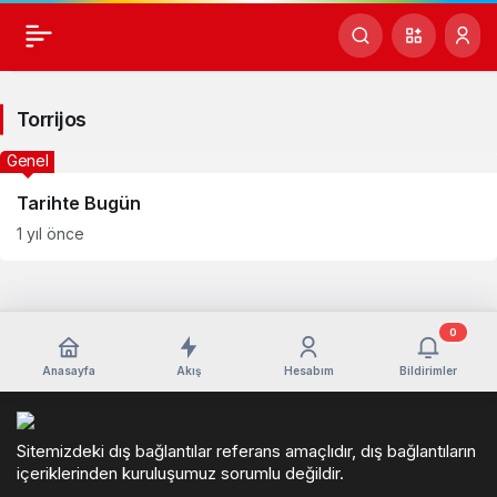
Torrijos
Haberleri
Torrijos
Genel
Tarihte Bugün
1 yıl önce
0
Anasayfa
Akış
Hesabım
Bildirimler
Sitemizdeki dış bağlantılar referans amaçlıdır, dış bağlantıların
içeriklerinden kuruluşumuz sorumlu değildir.