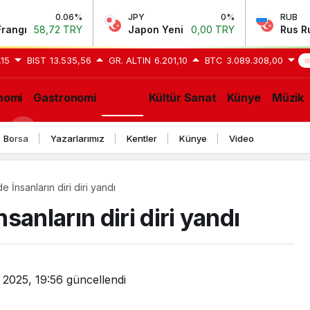
0.06%
JPY
0%
RUB
72 TRY
Japon Yeni
0,00 TRY
Rus Rublesi
0,5
,15
BIST
13.535,56
GR. ALTIN
6.201,10
BTC
3.089.308,00
S
nomi
Gastronomi
Genel
Kültür Sanat
Künye
Müzik
GE
Borsa
Yazarlarımız
Kentler
Künye
Video
 İnsanların diri diri yandı
anların diri diri yandı
 2025, 19:56
güncellendi