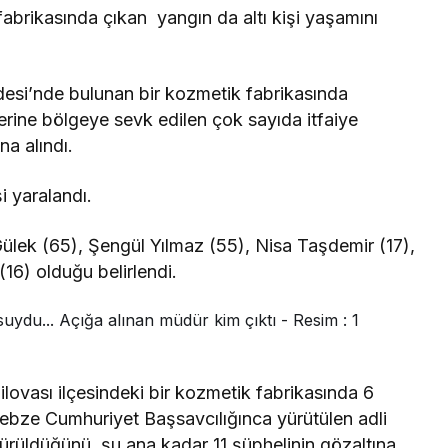
fabrikasında çıkan yangın da altı kişi yaşamını
esi’nde bulunan bir kozmetik fabrikasında
erine bölgeye sevk edilen çok sayıda itfaiye
na alındı.
şi yaralandı.
ülek (65), Şengül Yılmaz (55), Nisa Taşdemir (17),
16) olduğu belirlendi.
lovası ilçesindeki bir kozmetik fabrikasında 6
i Gebze Cumhuriyet Başsavcılığınca yürütülen adli
dürüldüğünü, şu ana kadar 11 şüphelinin gözaltına