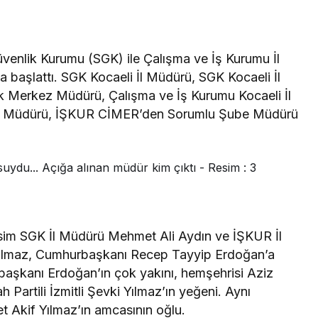
venlik Kurumu (SGK) ile Çalışma ve İş Kurumu İl
başlattı. SGK Kocaeli İl Müdürü, SGK Kocaeli İl
k Merkez Müdürü, Çalışma ve İş Kurumu Kocaeli İl
i Müdürü, İŞKUR CİMER’den Sorumlu Şube Müdürü
 isim SGK İl Müdürü Mehmet Ali Aydın ve İŞKUR İl
 Yılmaz, Cumhurbaşkanı Recep Tayyip Erdoğan’a
urbaşkanı Erdoğan’ın çok yakını, hemşehrisi Aziz
 Partili İzmitli Şevki Yılmaz’ın yeğeni. Aynı
 Akif Yılmaz’ın amcasının oğlu.