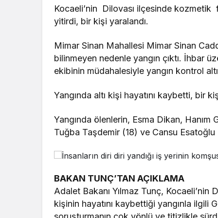
Kocaeli’nin Dilovası ilçesinde kozmetik 
yitirdi, bir kişi yaralandı.
Mimar Sinan Mahallesi Mimar Sinan Cadd
bilinmeyen nedenle yangın çıktı. İhbar üz
ekibinin müdahalesiyle yangın kontrol altı
Yangında altı kişi hayatını kaybetti, bir ki
Yangında ölenlerin, Esma Dikan, Hanım G
Tuğba Taşdemir (18) ve Cansu Esatoğlu (
BAKAN TUNÇ’TAN AÇIKLAMA
Adalet Bakanı Yılmaz Tunç, Kocaeli’nin Di
kişinin hayatını kaybettiği yangınla ilgil
soruşturmanın çok yönlü ve titizlikle sür