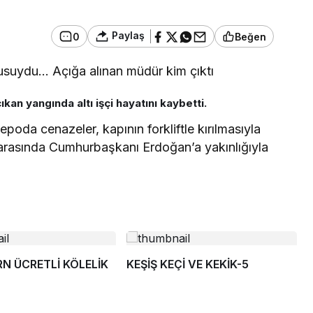
Paylaş
0
Beğen
omşusuydu… Açığa alınan müdür kim çıktı
kan yangında altı işçi hayatını kaybetti.
poda cenazeler, kapının forkliftle kırılmasıyla
ar arasında Cumhurbaşkanı Erdoğan’a yakınlığıyla
ÜCRETLİ KÖLELİK
KEŞİŞ KEÇİ VE KEKİK-5