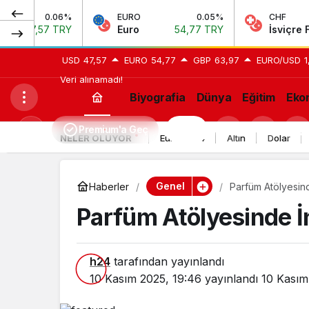
0.06%
EURO
0.05%
CHF
7 TRY
Euro
54,77 TRY
İsviçre Frangı
58,
USD
47,57
EURO
54,77
GBP
63,97
EURO/USD
1
Veri alınamadı!
Biyografia
Dünya
Eğitim
Eko
Premium'a Geç
H24
Mod
NELER OLUYOR
Euro 2024
Altın
Dolar
değiştir
Genel
Haberler
Parfüm Atölyesinde
Parfüm Atölyesinde İns
h24
tarafından yayınlandı
10 Kasım 2025, 19:46
yayınlandı
10 Kasım