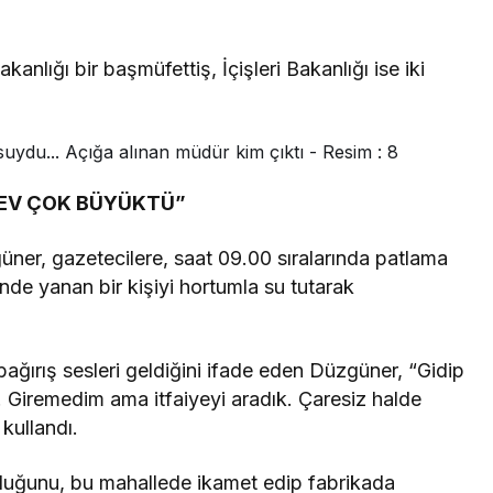
kanlığı bir başmüfettiş, İçişleri Bakanlığı ise iki
LEV ÇOK BÜYÜKTÜ”
ner, gazetecilere, saat 09.00 sıralarında patlama
nde yanan bir kişiyi hortumla su tutarak
bağırış sesleri geldiğini ifade eden Düzgüner, “Gidip
 Giremedim ama itfaiyeyi aradık. Çaresiz halde
kullandı.
duğunu, bu mahallede ikamet edip fabrikada