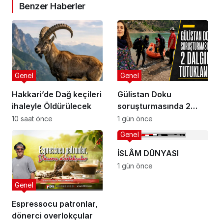
Benzer Haberler
Genel
Genel
Hakkari’de Dağ keçileri
Gülistan Doku
ihaleyle Öldürülecek
soruşturmasında 2
dalgıç tutuklandı
10 saat önce
1 gün önce
Genel
İSLÂM DÜNYASI
1 gün önce
Genel
Espressocu patronlar,
dönerci overlokçular