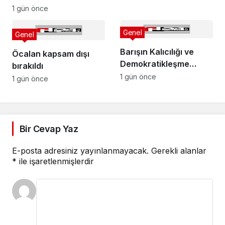
1 gün önce
Genel
Genel
Barışın Kalıcılığı ve
Öcalan kapsam dışı
Demokratikleşme
bırakıldı
İhtiyacı
1 gün önce
1 gün önce
Bir Cevap Yaz
E-posta adresiniz yayınlanmayacak.
Gerekli alanlar
*
ile işaretlenmişlerdir