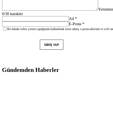
Yorumun
0
/30 karakter
Ad
*
E-Posta
*
Bir dahaki sefere yorum yaptığımda kullanılmak üzere adımı, e-posta adresimi ve web site
YORUM GÖNDER
GIRIŞ YAP
Gündemden Haberler