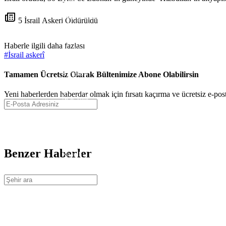
Manila
Rio de Janeiro
Menü Oluştur
Guangzhou
5 İsrail Askeri Öldürüldü
Edinburgh
Mexico City
Berlin
Haberle ilgili daha fazlası
Stockholm
#
İsrail askerî
Amsterdam
Madrid
Bangkok
Tamamen Ücretsiz Olarak Bültenimize Abone Olabilirsin
Rome
Manchester
Yeni haberlerden haberdar olmak için fırsatı kaçırma ve ücretsiz e-pos
New York
Osaka
Nairobi
Buenos Aires
Abidjan
Caracas
Addis Ababa
Benzer Haberler
Riyadh
Lagos
Munich
Moscow
İstanbul
Shanghai
Paris
Beijing