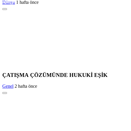
Abidjan
Dünya
1 hafta önce
Caracas
Addis Ababa
Riyadh
Lagos
Munich
ÇATIŞMA ÇÖZÜMÜNDE HUKUKİ EŞİK
Genel
2 hafta önce