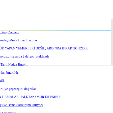
e Barış Zamanı
onlar, dönerci overlokçular
YÜK YAPAN YEMEKLERİ DEĞİL, ARDINDA BIRAKTIĞI İZDİR.
soruşturmasında 2 dalgıç tutuklandı
 Tahtı Neden Bıraktı
dışı bırakıldı
SI
rti’ye geçeceğini doğruladı
N FİRMALAR HALKTAN ÖZÜR DİLEMELİ!
ığı ve Demokratikleşme İhtiyacı
lk Operasyon