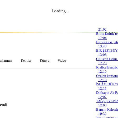
Loading...
Son Gelişmeler
21:02
Bitlis Koltik’t
17:04
Espressocu patr
13:43
BİR ŞEFİ BÜ
13:08
Gülistan Doku 
arlarımız
Kentler
Künye
Video
12:20
Kraliçe Beatrix
12:19
Öcalan kapsam 
12:19
İSLÂM DÜNYA
535,56
GR. ALTIN
6.201,10
BTC
3.066.856,00
12:11
Dikbayır, Ak Pa
12:07
TAĞŞİŞ YAPA
endi
12:03
Barışın Kalıcıl
10:32
Yeni Parti’ye i