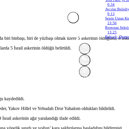
0:34
Avcılar Beledi
0:13
Senin Ustan Ki
Mod
23:56
değiştir
Mod Ayarları
Restoran Sektö
13:25
Mod seçin, deneyimini kişiselleşti
Bahçeli: Demir
 biri binbaşı, biri de yüzbaşı olmak üzere 5 askerinin öldüğünü, 8 asker
da 5 İsrail askerinin öldüğü belirtildi.
Gündüz
Modu
Gündüz
modunu
Gece
seçin.
Modu
Gece
modunu
Sistem
seçin.
Modu
Sistem
modunu
seçin.
ğu kaydedildi.
der, Yakov Hillel ve Yehudah Dror Yahalom oldukları bildirildi.
rail askerinin ağır yaralandığı ifade edildi.
 yönelik sınırlı ve yoğun’ kara saldırılarına başladığını bildirmişti.