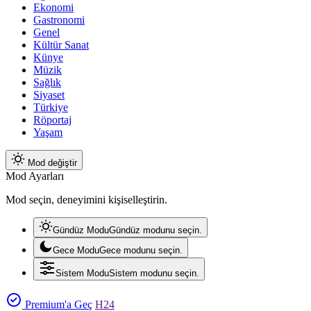
Ekonomi
Gastronomi
Genel
Kültür Sanat
Künye
Müzik
Sağlık
Siyaset
Türkiye
Röportaj
Yaşam
Mod değiştir
Mod Ayarları
Mod seçin, deneyimini kişiselleştirin.
Gündüz Modu
Gündüz modunu seçin.
Gece Modu
Gece modunu seçin.
Sistem Modu
Sistem modunu seçin.
Premium'a Geç
H24