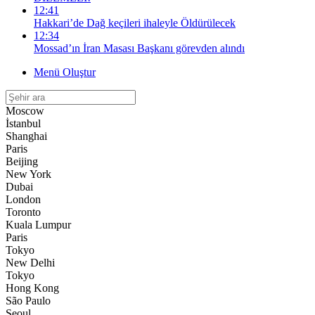
12:41
Hakkari’de Dağ keçileri ihaleyle Öldürülecek
12:34
Mossad’ın İran Masası Başkanı görevden alındı
Menü Oluştur
Moscow
İstanbul
Shanghai
Paris
Beijing
New York
Dubai
London
Toronto
Kuala Lumpur
Paris
Tokyo
New Delhi
Tokyo
Hong Kong
São Paulo
Seoul