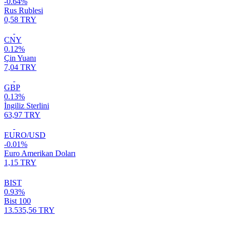
-0.64%
Rus Rublesi
0,58 TRY
CNY
0.12%
Çin Yuanı
7,04 TRY
GBP
0.13%
İngiliz Sterlini
63,97 TRY
EURO/USD
-0.01%
Euro Amerikan Doları
1,15 TRY
BIST
0.93%
Bist 100
13.535,56 TRY