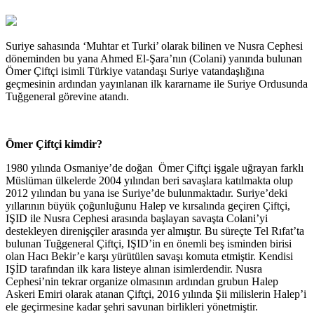
Suriye sahasında ‘Muhtar et Turki’ olarak bilinen ve Nusra Cephesi
döneminden bu yana Ahmed El-Şara’nın (Colani) yanında bulunan
Ömer Çiftçi isimli Türkiye vatandaşı Suriye vatandaşlığına
geçmesinin ardından yayınlanan ilk kararname ile Suriye Ordusunda
Tuğgeneral görevine atandı.
Ömer Çiftçi kimdir?
1980 yılında Osmaniye’de doğan Ömer Çiftçi işgale uğrayan farklı
Müslüman ülkelerde 2004 yılından beri savaşlara katılmakta olup
2012 yılından bu yana ise Suriye’de bulunmaktadır. Suriye’deki
yıllarının büyük çoğunluğunu Halep ve kırsalında geçiren Çiftçi,
IŞID ile Nusra Cephesi arasında başlayan savaşta Colani’yi
destekleyen direnişçiler arasında yer almıştır. Bu süreçte Tel Rıfat’ta
bulunan Tuğgeneral Çiftçi, IŞID’in en önemli beş isminden birisi
olan Hacı Bekir’e karşı yürütülen savaşı komuta etmiştir. Kendisi
IŞİD tarafından ilk kara listeye alınan isimlerdendir. Nusra
Cephesi’nin tekrar organize olmasının ardından grubun Halep
Askeri Emiri olarak atanan Çiftçi, 2016 yılında Şii milislerin Halep’i
ele geçirmesine kadar şehri savunan birlikleri yönetmiştir.