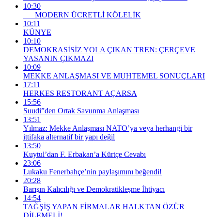
10:30
MODERN ÜCRETLİ KÖLELİK
10:11
KÜNYE
10:10
DEMOKRASİSİZ YOLA ÇIKAN TREN: ÇERÇEVE
YASANIN ÇIKMAZI
10:09
MEKKE ANLAŞMASI VE MUHTEMEL SONUÇLARI
17:11
HERKES RESTORANT AÇARSA
15:56
Suudi”den Ortak Savunma Anlaşması
13:51
Yılmaz: Mekke Anlaşması NATO’ya veya herhangi bir
ittifaka alternatif bir yapı değil
13:50
Kuytul’dan F. Erbakan’a Kürtçe Cevabı
23:06
Lukaku Fenerbahçe’nin paylaşımını beğendi!
20:28
Barışın Kalıcılığı ve Demokratikleşme İhtiyacı
14:54
TAĞŞİŞ YAPAN FİRMALAR HALKTAN ÖZÜR
DİLEMELİ!