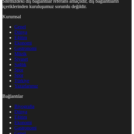
Sitemizdeki dış bağlantılar referans amaçlıdır, dış bağlantıların
içeriklerinden kuruluşumuz sorumlu değildir.
Kurumsal
Genel
Dünya
Eğitim
Ekonomi
Gastronomi
Müzik
Siyaset
Sağlık
Spor
Spor
Türkiye
Yazarlarımız
Bağlantılar
Biyografia
Dünya
Eğitim
Ekonomi
Gastronomi
Genel