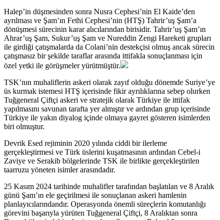
Halep’in düşmesinden sonra Nusra Cephesi’nin El Kaide’den
ayrılması ve Şam’ın Fethi Cephesi’nin (HTŞ) Tahrir’uş Şam’a
dönüşmesi sürecinin karar alıcılarından birisidir. Tahrir’uş Şam’ın
Ahrar’uş Şam, Sukur’uş Şam ve Nureddin Zengi Hareketi grupları
ile girdiği çatışmalarda da Colani’nin destekçisi olmuş ancak sürecin
çatışmasız bir şekilde taraflar arasında ittifakla sonuçlanması için
özel yetki ile görüşmeler yürütmüştür.
TSK’nın muhaliflerin askeri olarak zayıf olduğu dönemde Suriye’ye
üs kurmak istemesi HTŞ içerisinde fikir ayrılıklarına sebep olurken
Tuğgeneral Çiftçi askeri ve stratejik olarak Türkiye ile ittifak
yapılmasını savunan tarafta yer almıştır ve ardından grup içerisinde
Türkiye ile yakın diyalog içinde olmaya gayret gösteren isimlerden
biri olmuştur.
Devrik Esed rejiminin 2020 yılında ciddi bir ilerleme
gerçekleştirmesi ve Türk üslerini kuşatmasının ardından Cebel-i
Zaviye ve Serakib bölgelerinde TSK ile birlikte gerçekleştirilen
taarruzu yöneten isimler arasındadır.
25 Kasım 2024 tarihinde muhalifler tarafından başlatılan ve 8 Aralık
günü Şam’ın ele geçirilmesi ile sonuçlanan askeri hamlenin
planlayıcılarındandır. Operasyonda önemli süreçlerin komutanlığı
görevini başarıyla yürüten Tuğgeneral Çiftçi, 8 Aralıktan sonra