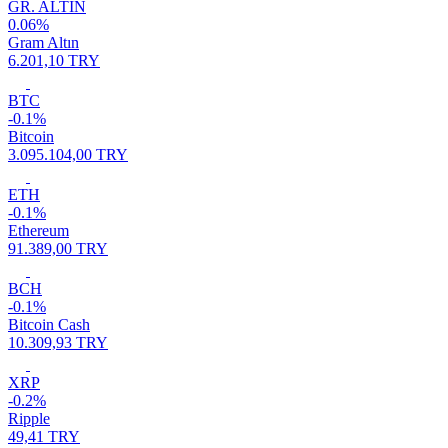
GR. ALTIN
0.06%
Gram Altın
6.201,10 TRY
BTC
-0.1%
Bitcoin
3.095.104,00 TRY
ETH
-0.1%
Ethereum
91.389,00 TRY
BCH
-0.1%
Bitcoin Cash
10.309,93 TRY
XRP
-0.2%
Ripple
49,41 TRY