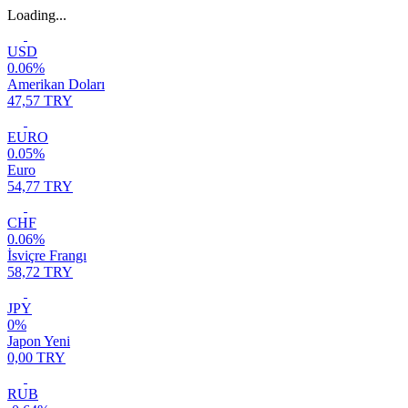
Loading...
USD
0.06%
Amerikan Doları
47,57 TRY
EURO
0.05%
Euro
54,77 TRY
CHF
0.06%
İsviçre Frangı
58,72 TRY
JPY
0%
Japon Yeni
0,00 TRY
RUB