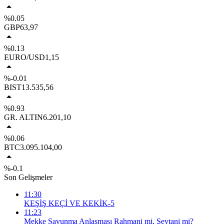
%0.05
GBP
63,97
%0.13
EURO/USD
1,15
%-0.01
BIST
13.535,56
%0.93
GR. ALTIN
6.201,10
%0.06
BTC
3.095.104,00
%-0.1
Son Gelişmeler
11:30
KEŞİŞ KEÇİ VE KEKİK-5
11:23
Mekke Savunma Anlaşması Rahmani mi, Şeytani mi?