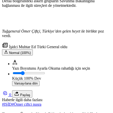
Deraa bölgesindeki askeri grupların Savunma Bakanlığına
bağlanması ile ilgili süreçleri de yönetmektedir.
Tuğgeneral Ömer Çiftçi, Türkiye’den gelen heyet ile birlikte
poz
verdi.
İşidci Muhtar Ed Türki General oldu
Normal (100%)
Yazı Boyutunu Ayarla
Okuma rahatlığı için seçin
Küçük
100%
Dev
Varsayılana dön
0
Paylaş
Haberle ilgili daha fazlası
#
IŞİD
#
Ömer çiftçi nusra