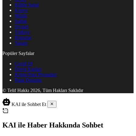
Kültür Sanat
Künye
Müzik
Sağlık
Siyaset
Türkiye
Röportaj
Yaşam
Popüler Sayfalar
Covid 19
Döviz Kurları
Kripto Para Piyasaları
Puan Durumu
© Telif Hakkı 2026, Tüm Hakları Saklıdır
KAI ile Sohbet Et
KAI ile Haber Hakkında Sohbet