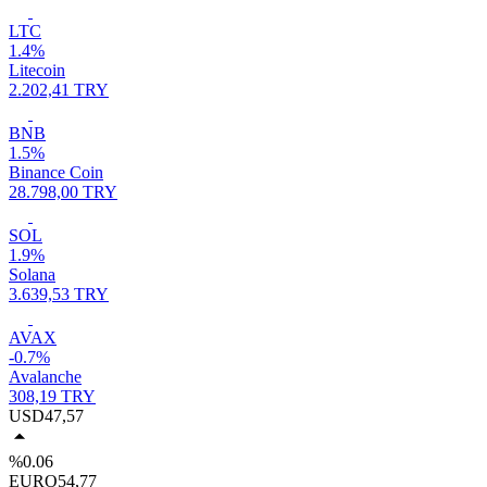
LTC
1.4%
Litecoin
2.202,41 TRY
BNB
1.5%
Binance Coin
28.798,00 TRY
SOL
1.9%
Solana
3.639,53 TRY
AVAX
-0.7%
Avalanche
308,19 TRY
USD
47,57
%0.06
EURO
54,77