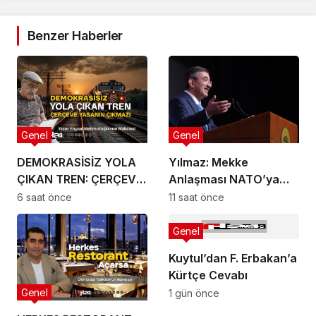
Benzer Haberler
Genel
Genel
DEMOKRASİSİZ YOLA
Yılmaz: Mekke
ÇIKAN TREN: ÇERÇEVE
Anlaşması NATO’ya
YASANIN ÇIKMAZI
veya herhangi bir
6 saat önce
11 saat önce
ittifaka alternatif bir
yapı değil
Genel
Kuytul’dan F. Erbakan’a
Kürtçe Cevabı
Genel
1 gün önce