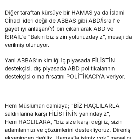
Diğer taraftan kürsüye bir HAMAS ya da İslami
Cİhad lideri değil de ABBAS gibi ABD/İsrail’le
gayet iyi anlaşan(?) biri çıkarılarak ABD ve
İSRAİL’e “Bakın biz sizin yolunuzdayız”, mesaji da
verilmiş olunuyor.
Yani ABBAS’ın kimliği iç piyasada FİLİSTİN
destekçisi, dış piyasada ABD politikalarının
destekçisi olma fırsatını POLİTİKACIYA veriyor.
Hem Müslüman camiaya; “BİZ HAÇLILARLA
saldırılarına karşı FİLİSTİNİN yanındayız”,
Hem HACLILARA, “biz size karşı değiliz, sizin
adamlarınızı ve çözümlerini destekliyoruz. Direniş
ekseninden değiliz. Hamas’la işimiz yok” mesajını