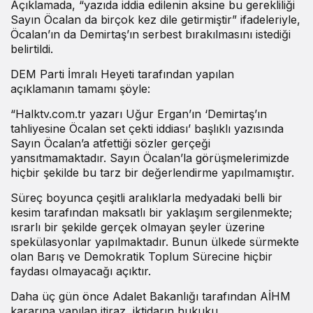
Açıklamada, “yazıda iddia edilenin aksine bu gerekliliği
Sayın Öcalan da birçok kez dile getirmiştir” ifadeleriyle,
Öcalan’ın da Demirtaş’ın serbest bırakılmasını istediği
belirtildi.
DEM Parti İmralı Heyeti tarafından yapılan
açıklamanın tamamı şöyle:
“Halktv.com.tr yazarı Uğur Ergan’ın ‘Demirtaş’ın
tahliyesine Öcalan set çekti iddiası’ başlıklı yazısında
Sayın Öcalan’a atfettiği sözler gerçeği
yansıtmamaktadır. Sayın Öcalan’la görüşmelerimizde
hiçbir şekilde bu tarz bir değerlendirme yapılmamıştır.
Süreç boyunca çeşitli aralıklarla medyadaki belli bir
kesim tarafından maksatlı bir yaklaşım sergilenmekte;
ısrarlı bir şekilde gerçek olmayan şeyler üzerine
spekülasyonlar yapılmaktadır. Bunun ülkede sürmekte
olan Barış ve Demokratik Toplum Sürecine hiçbir
faydası olmayacağı açıktır.
Daha üç gün önce Adalet Bakanlığı tarafından AİHM
kararına yapılan itiraz, iktidarın hukuku