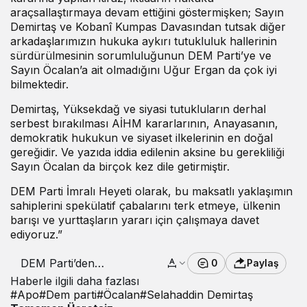
araçsallaştırmaya devam ettiğini göstermişken; Sayın
Demirtaş ve Kobanî Kumpas Davasından tutsak diğer
arkadaşlarımızın hukuka aykırı tutukluluk hallerinin
sürdürülmesinin sorumluluğunun DEM Parti’ye ve
Sayın Öcalan’a ait olmadığını Uğur Ergan da çok iyi
bilmektedir.
Demirtaş, Yüksekdağ ve siyasi tutukluların derhal
serbest bırakılması AİHM kararlarının, Anayasanın,
demokratik hukukun ve siyaset ilkelerinin en doğal
gereğidir. Ve yazıda iddia edilenin aksine bu gerekliliği
Sayın Öcalan da birçok kez dile getirmiştir.
DEM Parti İmralı Heyeti olarak, bu maksatlı yaklaşımın
sahiplerini spekülatif çabalarını terk etmeye, ülkenin
barışı ve yurttaşların yararı için çalışmaya davet
ediyoruz.”
DEM Parti’den
0
Paylaş
Demirtaş açıklaması
Haberle ilgili daha fazlası
#
Apo
#
Dem parti
#
Öcalan
#
Selahaddin Demirtaş