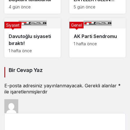
PRAGMATİK
4 gün önce
5 gün önce
SİYASET YENİLGİSİ
Siyaset
Genel
Davutoğlu siyaseti
AK Parti Sendromu
bıraktı!
1 hafta önce
1 hafta önce
Bir Cevap Yaz
E-posta adresiniz yayınlanmayacak.
Gerekli alanlar
*
ile işaretlenmişlerdir