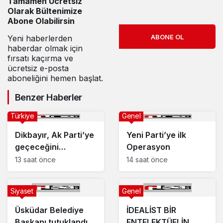
Tamamen Ücretsiz
Olarak Bültenimize
Abone Olabilirsin
ABONE OL
Yeni haberlerden
haberdar olmak için
fırsatı kaçırma ve
ücretsiz e-posta
aboneliğini hemen başlat.
Benzer Haberler
Türkiye
Genel
Dikbayır, Ak Parti’ye
Yeni Parti’ye ilk
geçeceğini
Operasyon
doğruladı
13 saat önce
14 saat önce
Siyaset
Genel
Üsküdar Belediye
İDEALİST BİR
Başkanı tutuklandı
ENTELEKTÜELİN