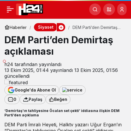
Siyaset
Haberler
DEM Parti’den Demirtaş
açıklaması
DEM Parti’den Demirtaş
açıklaması
h24
tarafından yayınlandı
13 Ekim 2025, 01:44
yayınlandı
13 Ekim 2025, 01:56
güncellendi
Google'da Abone Ol
0
Paylaş
Beğen
‘Demirtaş’ın tahliyesine Öcalan set çekti’ iddiasına ilişkin DEM
Parti’den açıklama
DEM Parti İmralı Heyeti, Halktv yazarı Uğur Ergan’ın
“Demirtaş’ın tahliyesine Öcalan set çekti” iddiasını