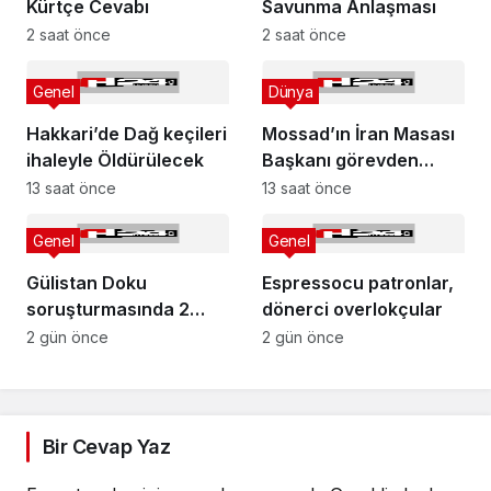
Kürtçe Cevabı
Savunma Anlaşması
2 saat önce
2 saat önce
Genel
Dünya
Hakkari’de Dağ keçileri
Mossad’ın İran Masası
ihaleyle Öldürülecek
Başkanı görevden
alındı
13 saat önce
13 saat önce
Genel
Genel
Gülistan Doku
Espressocu patronlar,
soruşturmasında 2
dönerci overlokçular
dalgıç tutuklandı
2 gün önce
2 gün önce
Bir Cevap Yaz