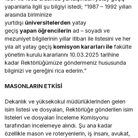
yapanlarla ilgili şu bilgiyi istedi; “1987 – 1992 yılları
arasında biriminize
yurtdışı
üniversitelerden
yatay
geçiş
yapan
ö
ğrencilerin
ad – soyadı ve
mezuniyet bilgilerinin yıllar itibarı ile listesini ve her
yıla ait yatay geçiş
komisyon kararlar
ı ile
fakülte
yönetim kurulu kararlarını 10.03.2025 tarihine
kadar Rektörlüğümüze göndermeniz hususunda
bilginizi ve gereğini rica ederim.”
MASONLARIN ETKİSİ
Dekanlık ve yüksekokul müdürlüklerinden gelen
isim listesi ve dosyaları, Rektörlüğe gönderilen isim
listeleri ve dosyaları İnceleme Komisyonu
tarafından incelemeye alındı. Şu ana kadar
özellikle mason ve roteryenlerin, iş insanı, avukat,