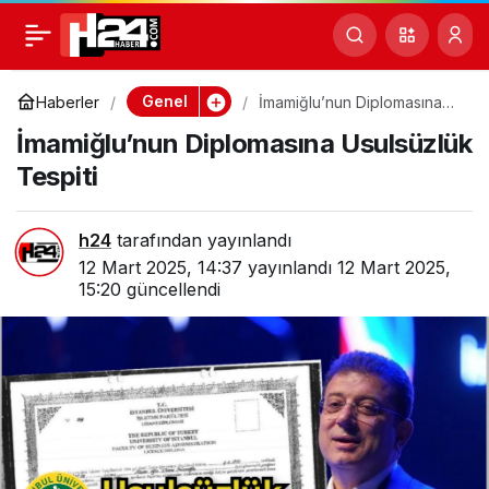
İmamiğlu’nun
0
Diplomasına Usulsüzlük
Genel
Haberler
İmamiğlu’nun Diplomasına
Usulsüzlük Tespiti
İmamiğlu’nun Diplomasına Usulsüzlük
Tespiti
Tespiti
h24
tarafından yayınlandı
12 Mart 2025, 14:37
yayınlandı
12 Mart 2025,
15:20
güncellendi