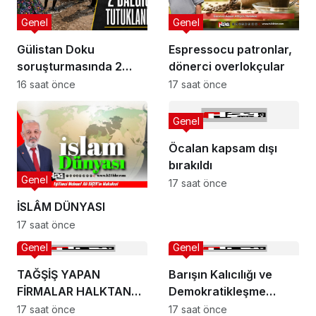
Genel
Genel
Gülistan Doku
Espressocu patronlar,
soruşturmasında 2
dönerci overlokçular
dalgıç tutuklandı
16 saat önce
17 saat önce
Genel
Öcalan kapsam dışı
bırakıldı
Genel
17 saat önce
İSLÂM DÜNYASI
17 saat önce
Genel
Genel
TAĞŞİŞ YAPAN
Barışın Kalıcılığı ve
FİRMALAR HALKTAN
Demokratikleşme
ÖZÜR DİLEMELİ!
İhtiyacı
17 saat önce
17 saat önce