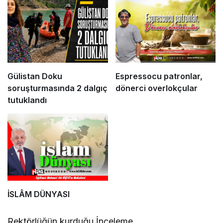
Gülistan Doku
Espressocu patronlar,
soruşturmasında 2 dalgıç
dönerci overlokçular
tutuklandı
İSLÂM DÜNYASI
Rektörlüğün kurduğu İnceleme