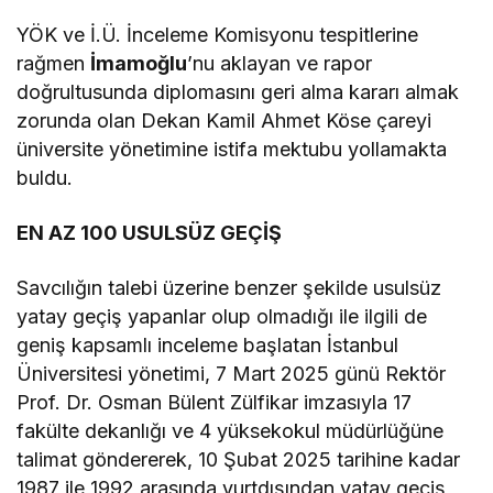
YÖK ve İ.Ü. İnceleme Komisyonu tespitlerine
rağmen
İmamo
ğlu
’nu aklayan ve rapor
doğrultusunda diplomasını geri alma kararı almak
zorunda olan Dekan Kamil Ahmet Köse çareyi
üniversite yönetimine istifa mektubu yollamakta
buldu.
EN AZ 100 USULSÜZ GEÇİŞ
Savcılığın talebi üzerine benzer şekilde usulsüz
yatay geçiş yapanlar olup olmadığı ile ilgili de
geniş kapsamlı inceleme başlatan İstanbul
Üniversitesi yönetimi, 7 Mart 2025 günü Rektör
Prof. Dr. Osman Bülent Zülfikar imzasıyla 17
fakülte dekanlığı ve 4 yüksekokul müdürlüğüne
talimat göndererek, 10 Şubat 2025 tarihine kadar
1987 ile 1992 arasında yurtdışından yatay geçiş