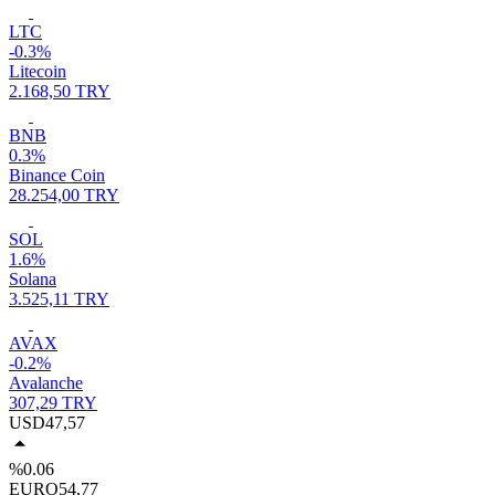
LTC
-0.3%
Litecoin
2.168,50 TRY
BNB
0.3%
Binance Coin
28.254,00 TRY
SOL
1.6%
Solana
3.525,11 TRY
AVAX
-0.2%
Avalanche
307,29 TRY
USD
47,57
%0.06
EURO
54,77