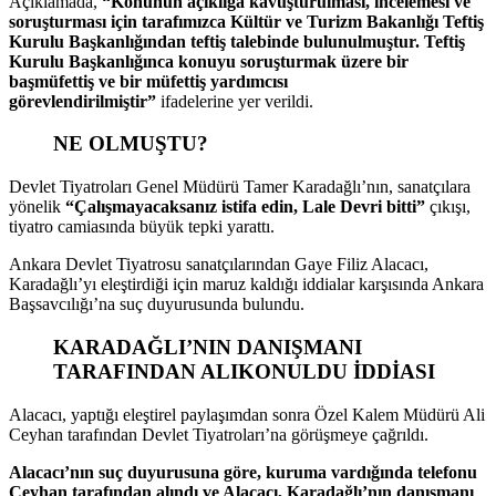
Açıklamada,
“Konunun açıklığa kavuşturulması, incelemesi ve
soruşturması için tarafımızca Kültür ve Turizm Bakanlığı Teftiş
Kurulu Başkanlığından teftiş talebinde bulunulmuştur. Teftiş
Kurulu Başkanlığınca konuyu soruşturmak üzere bir
başmüfettiş ve bir müfettiş yardımcısı
görevlendirilmiştir”
ifadelerine yer verildi.
NE OLMUŞTU?
Devlet Tiyatroları Genel Müdürü Tamer Karadağlı’nın, sanatçılara
yönelik
“Çalışmayacaksanız istifa edin, Lale Devri bitti”
çıkışı,
tiyatro camiasında büyük tepki yarattı.
Ankara Devlet Tiyatrosu sanatçılarından Gaye Filiz Alacacı,
Karadağlı’yı eleştirdiği için maruz kaldığı iddialar karşısında Ankara
Başsavcılığı’na suç duyurusunda bulundu.
KARADAĞLI’NIN DANIŞMANI
TARAFINDAN ALIKONULDU İDDİASI
Alacacı, yaptığı eleştirel paylaşımdan sonra Özel Kalem Müdürü Ali
Ceyhan tarafından Devlet Tiyatroları’na görüşmeye çağrıldı.
Alacacı’nın suç duyurusuna göre, kuruma vardığında telefonu
Ceyhan tarafından alındı ve Alacacı, Karadağlı’nın danışmanı