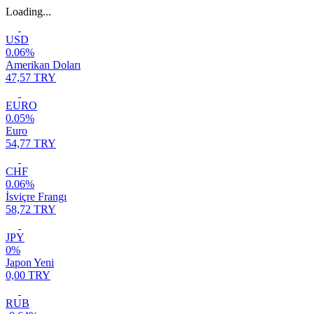
Loading...
USD
0.06%
Amerikan Doları
47,57 TRY
EURO
0.05%
Euro
54,77 TRY
CHF
0.06%
İsviçre Frangı
58,72 TRY
JPY
0%
Japon Yeni
0,00 TRY
RUB