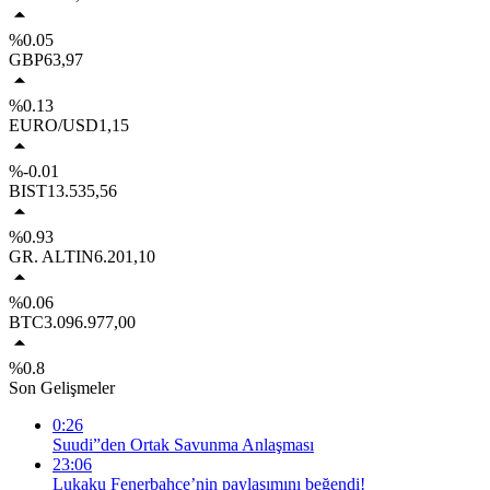
%0.05
GBP
63,97
%0.13
EURO/USD
1,15
%-0.01
BIST
13.535,56
%0.93
GR. ALTIN
6.201,10
%0.06
BTC
3.096.977,00
%0.8
Son Gelişmeler
0:26
Suudi”den Ortak Savunma Anlaşması
23:06
Lukaku Fenerbahçe’nin paylaşımını beğendi!