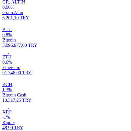
GR. ALTIN
0.06%
Gram Altın
6.201,10 TRY
BTC
0.8%
Bitcoin
3.096.977,00 TRY
ETH
0.6%
Ethereum
91.346,00 TRY
BCH
1.3%
Bitcoin Cash
10.317,25 TRY
XRP
-1%
Ripple
48,90 TRY