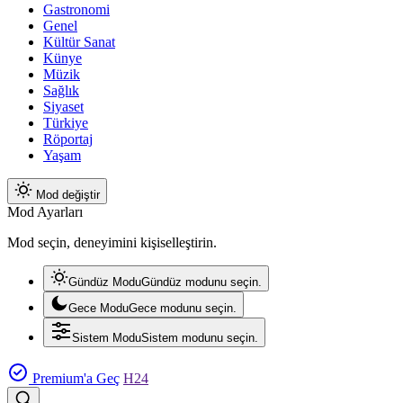
Gastronomi
Genel
Kültür Sanat
Künye
Müzik
Sağlık
Siyaset
Türkiye
Röportaj
Yaşam
Mod değiştir
Mod Ayarları
Mod seçin, deneyimini kişiselleştirin.
Gündüz Modu
Gündüz modunu seçin.
Gece Modu
Gece modunu seçin.
Sistem Modu
Sistem modunu seçin.
Premium'a Geç
H24