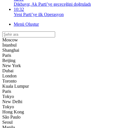
Dikbayır, Ak Parti’ye geçeceğini doğruladı
10:32
Yeni Parti’ye ilk Operasyon
Menü Oluştur
Moscow
İstanbul
Shanghai
Paris
Beijing
New York
Dubai
London
Toronto
Kuala Lumpur
Paris
Tokyo
New Delhi
Tokyo
Hong Kong
São Paulo
Seoul
Manila