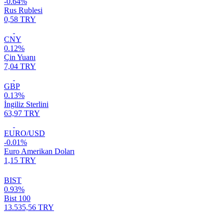
-0.64%
Rus Rublesi
0,58 TRY
CNY
0.12%
Çin Yuanı
7,04 TRY
GBP
0.13%
İngiliz Sterlini
63,97 TRY
EURO/USD
-0.01%
Euro Amerikan Doları
1,15 TRY
BIST
0.93%
Bist 100
13.535,56 TRY