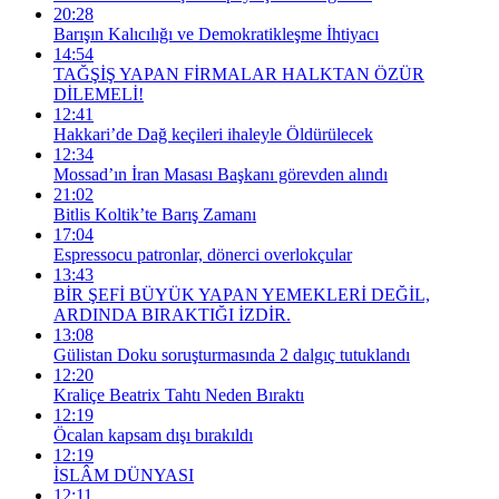
20:28
Barışın Kalıcılığı ve Demokratikleşme İhtiyacı
14:54
TAĞŞİŞ YAPAN FİRMALAR HALKTAN ÖZÜR
DİLEMELİ!
12:41
Hakkari’de Dağ keçileri ihaleyle Öldürülecek
12:34
Mossad’ın İran Masası Başkanı görevden alındı
21:02
Bitlis Koltik’te Barış Zamanı
17:04
Espressocu patronlar, dönerci overlokçular
13:43
BİR ŞEFİ BÜYÜK YAPAN YEMEKLERİ DEĞİL,
ARDINDA BIRAKTIĞI İZDİR.
13:08
Gülistan Doku soruşturmasında 2 dalgıç tutuklandı
12:20
Kraliçe Beatrix Tahtı Neden Bıraktı
12:19
Öcalan kapsam dışı bırakıldı
12:19
İSLÂM DÜNYASI
12:11