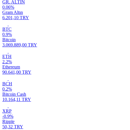
GR. ALTIN
0.06%
Gram Altın
6.201,10 TRY
BTC
0.9%
Bitcoin
3.069.889,00 TRY
ETH
2.2%
Ethereum
90.641,00 TRY
BCH
0.2%
Bitcoin Cash
10.164,11 TRY
XRP
-0.9%
Ripple
50,32 TRY