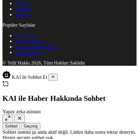
Türkiye
Röportaj
Yaşam
Popüler Sayfalar
Covid 19
Döviz Kurları
Kripto Para Piyasaları
Puan Durumu
© Telif Hakkı 2026, Tüm Hakları Saklıdır
KAI ile Sohbet Et
KAI ile Haber Hakkında Sohbet
Yapay zeka asistanı
Sohbet
Geçmiş
Sohbet sistemi şu anda aktif değil. Lütfen daha sonra tekrar deneyin.
Henüz geçmiş sohbet yok.