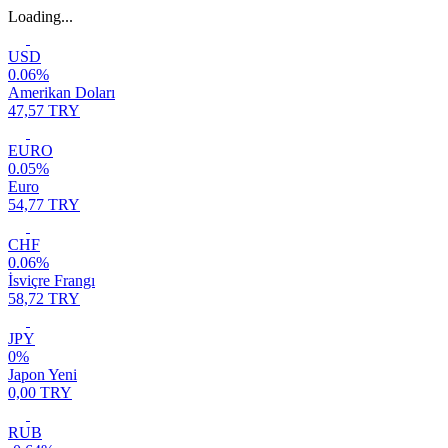
Loading...
USD
0.06%
Amerikan Doları
47,57 TRY
EURO
0.05%
Euro
54,77 TRY
CHF
0.06%
İsviçre Frangı
58,72 TRY
JPY
0%
Japon Yeni
0,00 TRY
RUB