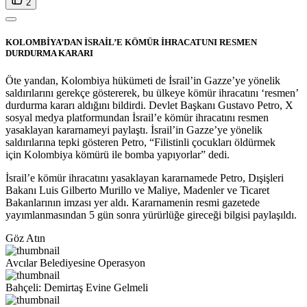
2
KOLOMBİYA’DAN İSRAİL’E KÖMÜR İHRACATUNI RESMEN
DURDURMA KARARI
Öte yandan, Kolombiya hükümeti de İsrail’in Gazze’ye yönelik
saldırılarını gerekçe göstererek, bu ülkeye kömür ihracatını ‘resmen’
durdurma kararı aldığını bildirdi. Devlet Başkanı Gustavo Petro, X
sosyal medya platformundan İsrail’e kömür ihracatını resmen
yasaklayan kararnameyi paylaştı. İsrail’in Gazze’ye yönelik
saldırılarına tepki gösteren Petro, “Filistinli çocukları öldürmek
için Kolombiya kömürü ile bomba yapıyorlar” dedi.
İsrail’e kömür ihracatını yasaklayan kararnamede Petro, Dışişleri
Bakanı Luis Gilberto Murillo ve Maliye, Madenler ve Ticaret
Bakanlarının imzası yer aldı. Kararnamenin resmi gazetede
yayımlanmasından 5 gün sonra yürürlüğe gireceği bilgisi paylaşıldı.
Göz Atın
Avcılar Belediyesine Operasyon
Bahçeli: Demirtaş Evine Gelmeli