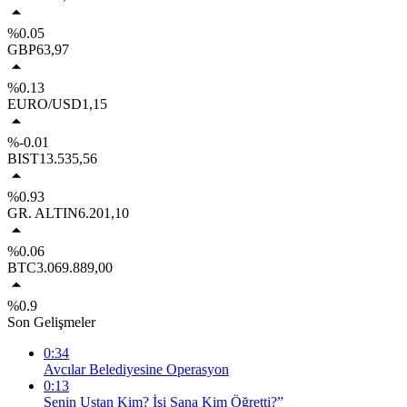
%0.05
GBP
63,97
%0.13
EURO/USD
1,15
%-0.01
BIST
13.535,56
%0.93
GR. ALTIN
6.201,10
%0.06
BTC
3.069.889,00
%0.9
Son Gelişmeler
0:34
Avcılar Belediyesine Operasyon
0:13
Senin Ustan Kim? İşi Sana Kim Öğretti?”