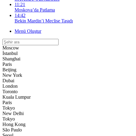
11:21
Moskova’da Patlama
14:42
Bekin Mardin’i Meclise Taşıdı
Menü Oluştur
Moscow
İstanbul
Shanghai
Paris
Beijing
New York
Dubai
London
Toronto
Kuala Lumpur
Paris
Tokyo
New Delhi
Tokyo
Hong Kong
São Paulo
Seoul