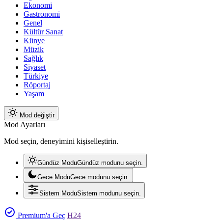
Ekonomi
Gastronomi
Genel
Kültür Sanat
Künye
Müzik
Sağlık
Siyaset
Türkiye
Röportaj
Yaşam
Mod değiştir
Mod Ayarları
Mod seçin, deneyimini kişiselleştirin.
Gündüz Modu
Gündüz modunu seçin.
Gece Modu
Gece modunu seçin.
Sistem Modu
Sistem modunu seçin.
Premium'a Geç
H24