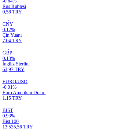
-0.64%
Rus Rublesi
0,58 TRY
CNY
0.12%
Çin Yuanı
7,04 TRY
GBP
0.13%
İngiliz Sterlini
63,97 TRY
EURO/USD
-0.01%
Euro Amerikan Doları
1,15 TRY
BIST
0.93%
Bist 100
13.535,56 TRY