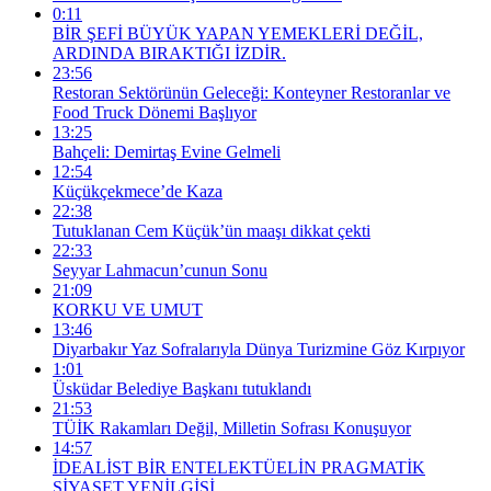
0:11
BİR ŞEFİ BÜYÜK YAPAN YEMEKLERİ DEĞİL,
ARDINDA BIRAKTIĞI İZDİR.
23:56
Restoran Sektörünün Geleceği: Konteyner Restoranlar ve
Food Truck Dönemi Başlıyor
13:25
Bahçeli: Demirtaş Evine Gelmeli
12:54
Küçükçekmece’de Kaza
22:38
Tutuklanan Cem Küçük’ün maaşı dikkat çekti
22:33
Seyyar Lahmacun’cunun Sonu
21:09
KORKU VE UMUT
13:46
Diyarbakır Yaz Sofralarıyla Dünya Turizmine Göz Kırpıyor
1:01
Üsküdar Belediye Başkanı tutuklandı
21:53
TÜİK Rakamları Değil, Milletin Sofrası Konuşuyor
14:57
İDEALİST BİR ENTELEKTÜELİN PRAGMATİK
SİYASET YENİLGİSİ