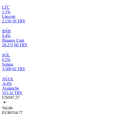
LTC
1.1%
Litecoin
2.150,39 TRY
BNB
0.4%
Binance Coin
28.271,00 TRY
SOL
0.5%
Solana
3.509,92 TRY
AVAX
-0.4%
Avalanche
315,32 TRY
USD
47,57
%0.06
EURO
54,77