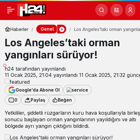
Genel
Haberler
Los Angeles’taki orman yangınla
sürüyor!
Los Angeles’taki orman
yangınları sürüyor!
h24
tarafından yayınlandı
11 Ocak 2025, 21:04
yayınlandı
11 Ocak 2025, 21:32
günce
Google'da Abone Ol
0
Paylaş
Beğen
Yetkililer, şiddetli rüzgarların kuru hava koşullarıyla birle
sonucu başlayan orman yangınlarının yayıldığını ve altı
bölgede ayrı yangın çıktığını bildirdi.