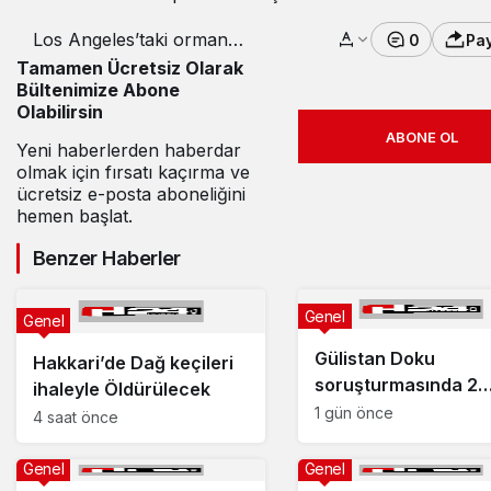
Los Angeles’taki orman
0
Pa
yangınları sürüyor!
Tamamen Ücretsiz Olarak
Bültenimize Abone
Olabilirsin
ABONE OL
Yeni haberlerden haberdar
olmak için fırsatı kaçırma ve
ücretsiz e-posta aboneliğini
hemen başlat.
Benzer Haberler
Genel
Genel
Gülistan Doku
Hakkari’de Dağ keçileri
soruşturmasında 2
ihaleyle Öldürülecek
dalgıç tutuklandı
1 gün önce
4 saat önce
Genel
Genel