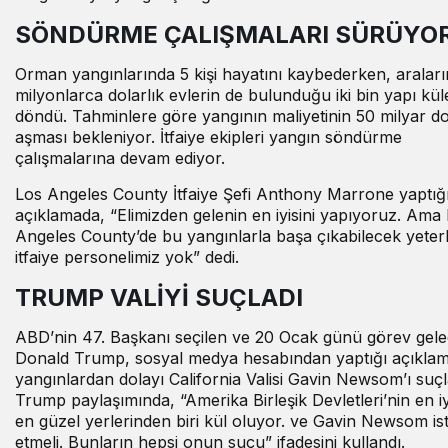
SÖNDÜRME ÇALIŞMALARI SÜRÜYO
Orman yangınlarında 5 kişi hayatını kaybederken, aralar
milyonlarca dolarlık evlerin de bulunduğu iki bin yapı kül
döndü. Tahminlere göre yangının maliyetinin 50 milyar do
aşması bekleniyor. İtfaiye ekipleri yangın söndürme
çalışmalarına devam ediyor.
Los Angeles County İtfaiye Şefi Anthony Marrone yaptığ
açıklamada, “Elimizden gelenin en iyisini yapıyoruz. Ama
Angeles County’de bu yangınlarla başa çıkabilecek yeterl
itfaiye personelimiz yok” dedi.
TRUMP VALİYİ SUÇLADI
ABD’nin 47. Başkanı seçilen ve 20 Ocak günü görev gel
Donald Trump, sosyal medya hesabından yaptığı açıkla
yangınlardan dolayı California Valisi Gavin Newsom’ı suçl
Trump paylaşımında, “Amerika Birleşik Devletleri’nin en iy
en güzel yerlerinden biri kül oluyor. ve Gavin Newsom ist
etmeli. Bunların hepsi onun suçu” ifadesini kullandı.