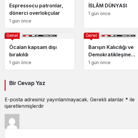
Espressocu patronlar,
İSLÂM DÜNYASI
dönerci overlokçular
1 gün önce
1 gün önce
Genel
Genel
Öcalan kapsam dışı
Barışın Kalıcılığı ve
bırakıldı
Demokratikleşme
İhtiyacı
1 gün önce
1 gün önce
Bir Cevap Yaz
E-posta adresiniz yayınlanmayacak.
Gerekli alanlar
*
ile
işaretlenmişlerdir