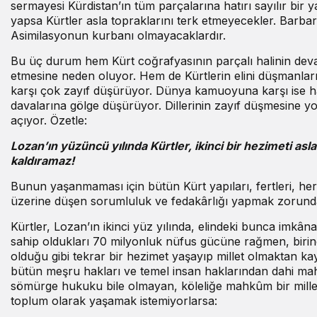
sermayesi Kürdistan’ın tüm parçalarına hatırı sayılır bir y
yapsa Kürtler asla topraklarını terk etmeyecekler. Barbar
Asimilasyonun kurbanı olmayacaklardır.
Bu üç durum hem Kürt coğrafyasının parçalı halinin de
etmesine neden oluyor. Hem de Kürtlerin elini düşmanlar
karşı çok zayıf düşürüyor. Dünya kamuoyuna karşı ise h
davalarına gölge düşürüyor. Dillerinin zayıf düşmesine yo
açıyor. Özetle:
Lozan’ın yüzüncü yılında Kürtler, ikinci bir hezimeti asla
kaldıramaz!
Bunun yaşanmaması için bütün Kürt yapıları, fertleri, he
üzerine düşen sorumluluk ve fedakârlığı yapmak zorunda
Kürtler, Lozan’ın ikinci yüz yılında, elindeki bunca imkân
sahip oldukları 70 milyonluk nüfus gücüne rağmen, birin
olduğu gibi tekrar bir hezimet yaşayıp millet olmaktan ka
bütün meşru hakları ve temel insan haklarından dahi m
sömürge hukuku bile olmayan, köleliğe mahkûm bir millet
toplum olarak yaşamak istemiyorlarsa: