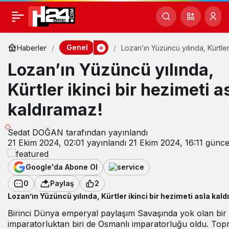
Genel
Haberler
Lozan’ın Yüzüncü yılında, Kürtler
bir hezimeti asla kaldıramaz!
Lozan’ın Yüzüncü yılında,
Kürtler ikinci bir hezimeti a
kaldıramaz!
Sedat DOĞAN
tarafından yayınlandı
21 Ekim 2024, 02:01
yayınlandı
21 Ekim 2024, 16:11
güncel
Google'da Abone Ol
0
Paylaş
2
Lozan’ın Yüzüncü yılında, Kürtler ikinci bir hezimeti asla kal
Birinci Dünya emperyal paylaşım Savaşında yok olan bir
imparatorluktan biri de Osmanlı imparatorluğu oldu. Topr