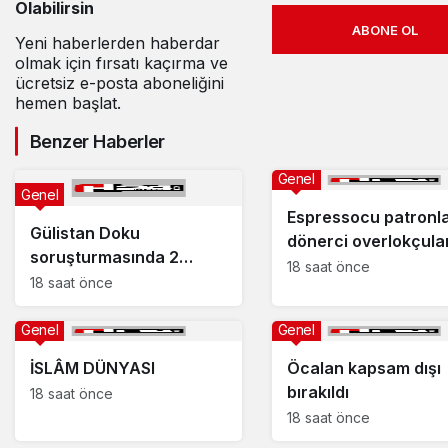
Olabilirsin
ABONE OL
Yeni haberlerden haberdar
olmak için fırsatı kaçırma ve
ücretsiz e-posta aboneliğini
hemen başlat.
Benzer Haberler
Genel
Genel
Espressocu patronla
Gülistan Doku
dönerci overlokçula
soruşturmasında 2
18 saat önce
dalgıç tutuklandı
18 saat önce
Genel
Genel
İSLÂM DÜNYASI
Öcalan kapsam dışı
bırakıldı
18 saat önce
18 saat önce