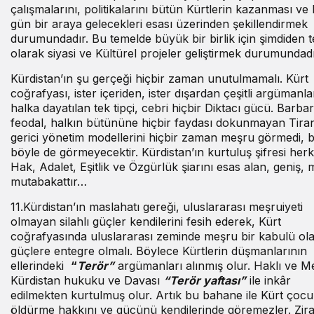
çalışmalarını, politikalarını bütün Kürtlerin kazanması ve 
gün bir araya gelecekleri esası üzerinden şekillendirmek
durumundadır. Bu temelde büyük bir birlik için şimdiden te
olarak siyasi ve Kültürel projeler geliştirmek durumundadı
Kürdistan’ın şu gerçeği hiçbir zaman unutulmamalı. Kürt
coğrafyası, ister içeriden, ister dışardan çeşitli argümanla
halka dayatılan tek tipçi, cebri hiçbir Diktacı gücü. Barba
feodal, halkın bütününe hiçbir faydası dokunmayan Tiran
gerici yönetim modellerini hiçbir zaman meşru görmedi,
böyle de görmeyecektir. Kürdistan’ın kurtuluş şifresi herk
Hak, Adalet, Eşitlik ve Özgürlük şiarını esas alan, geniş, mi
mutabakattır…
11.Kürdistan’ın maslahatı gereği, uluslararası meşruiyeti
olmayan silahlı güçler kendilerini fesih ederek, Kürt
coğrafyasında uluslararası zeminde meşru bir kabulü ol
güçlere entegre olmalı. Böylece Kürtlerin düşmanlarının
ellerindeki
“
Terör”
argümanları alınmış olur. Haklı ve M
Kürdistan hukuku ve Davası
“Terör yaftası”
ile inkâr
edilmekten kurtulmuş olur. Artık bu bahane ile Kürt çocu
öldürme hakkını ve gücünü kendilerinde göremezler. Zir