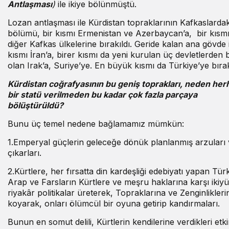
Antlaşması
)
ile ikiye bölünmüştü.
Lozan antlaşması ile Kürdistan topraklarının Kafkaslardak
bölümü, bir kısmı Ermenistan ve Azerbaycan’a, bir kısm
diğer Kafkas ülkelerine bırakıldı. Geride kalan ana gövde i
kısmı İran’a, birer kısmı da yeni kurulan üç devletlerden bi
olan Irak’a, Suriye’ye. En büyük kısmı da Türkiye’ye bırak
Kürdistan coğrafyasının bu geniş toprakları, neden her
bir statü verilmeden bu kadar çok fazla parçaya
bölüştürüldü?
Bunu üç temel nedene bağlamamız mümkün:
1.Emperyal güçlerin geleceğe dönük planlanmış arzuları
çıkarları.
2.Kürtlere, her fırsatta din kardeşliği edebiyatı yapan Tür
Arap ve Farsların Kürtlere ve meşru haklarına karşı ikiy
riyakâr politikalar üreterek, Topraklarına ve Zenginlikler
koyarak, onları ölümcül bir oyuna getirip kandırmaları.
Bunun en somut delili, Kürtlerin kendilerine verdikleri etk