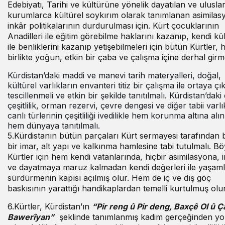
Edebiyatı, Tarihi ve kültürüne yönelik dayatılan ve ulusla
kurumlarca kültürel soykırım olarak tanımlanan asimilas
inkâr politikalarının durdurulması için. Kürt çocuklarının
Anadilleri ile eğitim görebilme haklarını kazanıp, kendi kül
ile benliklerini kazanıp yetişebilmeleri için bütün Kürtler, 
birlikte yoğun, etkin bir çaba ve çalışma içine derhal girme
Kürdistan’daki maddi ve manevi tarih materyalleri, doğal,
kültürel varlıkların envanteri titiz bir çalışma ile ortaya çık
tescillenmeli ve etkin bir şekilde tanıtılmalı. Kürdistan’daki
çeşitlilik, orman rezervi, çevre dengesi ve diğer tabii varlı
canlı türlerinin çeşitliliği ivedilikle hem korunma altına alı
hem dünyaya tanıtılmalı.
5.Kürdistanın bütün parçaları Kürt sermayesi tarafından
bir imar, alt yapı ve kalkınma hamlesine tabi tutulmalı. B
Kürtler için hem kendi vatanlarında, hiçbir asimilasyona, 
ve dayatmaya maruz kalmadan kendi değerleri ile yaşaml
sürdürmenin kapısı açılmış olur. Hem de iç ve dış göç
baskısının yarattığı handikaplardan temelli kurtulmuş olur
6.Kürtler, Kürdistan’ın
“Pir reng û Pir deng, Baxçê Ol û 
Bawerîyan”
şeklinde tanımlanmış kadim gerçeğinden yo