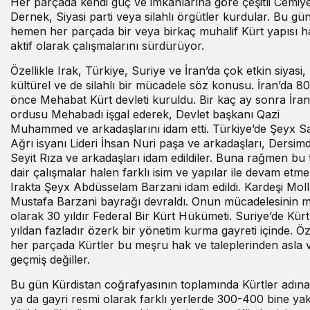
Her parçada kendi güç ve imkânlarına göre çeşitli Cemiye
Dernek, Siyasi parti veya silahlı örgütler kurdular. Bu gü
hemen her parçada bir veya birkaç muhalif Kürt yapısı h
aktif olarak çalışmalarını sürdürüyor.
Özellikle Irak, Türkiye, Suriye ve İran’da çok etkin siyasi,
kültürel ve de silahlı bir mücadele söz konusu. İran’da 80 
önce Mehabat Kürt devleti kuruldu. Bir kaç ay sonra İran
ordusu Mehabadı işgal ederek, Devlet başkanı Qazi
Muhammed ve arkadaşlarını idam etti. Türkiye’de Şeyx Sa
Ağrı isyanı Lideri İhsan Nuri paşa ve arkadaşları, Dersim
Seyit Rıza ve arkadaşları idam edildiler. Buna rağmen bu 
dair çalışmalar halen farklı isim ve yapılar ile devam etme
Irakta Şeyx Abdüsselam Barzani idam edildi. Kardeşi Mol
Mustafa Barzani bayrağı devraldı. Onun mücadelesinin 
olarak 30 yıldır Federal Bir Kürt Hükümeti. Suriye’de Kürt
yıldan fazladır özerk bir yönetim kurma gayreti içinde. Öz
her parçada Kürtler bu meşru hak ve taleplerinden asla 
geçmiş değiller.
Bu gün Kürdistan coğrafyasının toplamında Kürtler adına
ya da gayri resmi olarak farklı yerlerde 300-400 bine ya