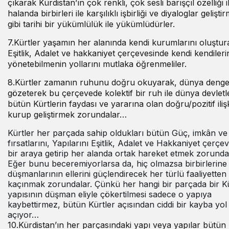
çıkarak Kürdistan’ın çok renkli, çok sesli barışçıl özelliği i
halanda birbirleri ile karşılıklı işbirliği ve diyaloglar gelişti
gibi tarihi bir yükümlülük ile yükümlüdürler.
7.Kürtler yaşamın her alanında kendi kurumlarını oluştur
Eşitlik, Adalet ve hakkaniyet çerçevesinde kendi kendileri
yönetebilmenin yollarını mutlaka öğrenmeliler.
8.Kürtler zamanın ruhunu doğru okuyarak, dünya dengel
gözeterek bu çerçevede kolektif bir ruh ile dünya devletler
bütün Kürtlerin faydası ve yararına olan doğru/pozitif ilişk
kurup geliştirmek zorundalar…
Kürtler her parçada sahip oldukları bütün Güç, imkân ve
fırsatlarını, Yapılarını Eşitlik, Adalet ve Hakkaniyet çerçe
bir araya getirip her alanda ortak hareket etmek zorunda
Eğer bunu beceremiyorlarsa da, hiç olmazsa birbirlerine 
düşmanlarının ellerini güçlendirecek her türlü faaliyetten
kaçınmak zorundalar. Çünkü her hangi bir parçada bir K
yapısının düşman eliyle çökertilmesi sadece o yapıya
kaybettirmez, bütün Kürtler açısından ciddi bir kayba yol
açıyor…
10.Kürdistan’ın her parçasındaki yapı veya yapılar bütün