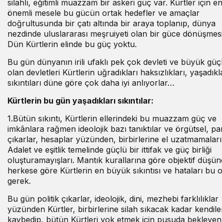
silahlı, eğitimli muazzam bir askeri güç var. Kürtler için e
önemli mesele bu gücün ortak hedefler ve amaçlar
doğrultusunda bir çatı altında bir araya toplanıp, dünya
nezdinde uluslararası meşruiyeti olan bir güce dönüşmesi
Dün Kürtlerin elinde bu güç yoktu.
Bu gün dünyanın irili ufaklı pek çok devleti ve büyük güçl
olan devletleri Kürtlerin uğradıkları haksızlıkları, yaşadıkl
sıkıntıları düne göre çok daha iyi anlıyorlar…
Kürtlerin bu gün yaşadıkları sıkıntılar:
1.Bütün sıkıntı, Kürtlerin ellerindeki bu muazzam güç ve
imkânlara rağmen ideolojik bazı tanıktılar ve örgütsel, par
çıkarlar, hesaplar yüzünden, birbirlerine el uzatmamaları
Adalet ve eşitlik temelinde güçlü bir ittifak ve güç birliği
oluşturamayışları. Mantık kurallarına göre objektif düşün
herkese göre Kürtlerin en büyük sıkıntısı ve hataları bu o
gerek.
Bu gün politik çıkarlar, ideolojik, dini, mezhebi farklılıklar
yüzünden Kürtler, birbirlerine silah sıkacak kadar kendiler
kaybedip, bütün Kürtleri yok etmek için pusuda bekleyen