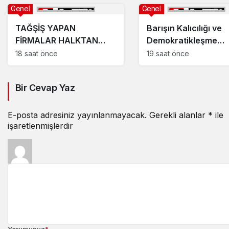
Genel
Genel
TAĞŞİŞ YAPAN
Barışın Kalıcılığı ve
FİRMALAR HALKTAN
Demokratikleşme
ÖZÜR DİLEMELİ!
İhtiyacı
18 saat önce
19 saat önce
Bir Cevap Yaz
E-posta adresiniz yayınlanmayacak.
Gerekli alanlar
*
ile
işaretlenmişlerdir
Yorumunuz
*