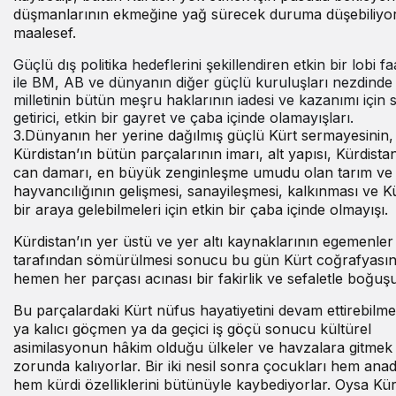
düşmanlarının ekmeğine yağ sürecek duruma düşebiliyor
maalesef.
Güçlü dış politika hedeflerini şekillendiren etkin bir lobi faa
ile BM, AB ve dünyanın diğer güçlü kuruluşları nezdinde
milletinin bütün meşru haklarının iadesi ve kazanımı için 
getirici, etkin bir gayret ve çaba içinde olamayışları.
3.Dünyanın her yerine dağılmış güçlü Kürt sermayesinin
Kürdistan’ın bütün parçalarının imarı, alt yapısı, Kürdistan
can damarı, en büyük zenginleşme umudu olan tarım ve
hayvancılığının gelişmesi, sanayileşmesi, kalkınması ve Kü
bir araya gelebilmeleri için etkin bir çaba içinde olmayışı.
Kürdistan’ın yer üstü ve yer altı kaynaklarının egemenler
tarafından sömürülmesi sonucu bu gün Kürt coğrafyasın
hemen her parçası acınası bir fakirlik ve sefaletle boğuş
Bu parçalardaki Kürt nüfus hayatiyetini devam ettirebilme
ya kalıcı göçmen ya da geçici iş göçü sonucu kültürel
asimilasyonun hâkim olduğu ülkeler ve havzalara gitmek
zorunda kalıyorlar. Bir iki nesil sonra çocukları hem anadi
hem kürdi özelliklerini bütünüyle kaybediyorlar. Oysa Kür