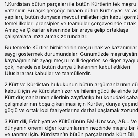
1.Kürdistan bütün parçaları ile bütün Kürtlerin tek meşru
vatanıdır. Bu açık gerçeğe binaen bütün Kürt siyasi ve as
yapıları, bütün dünyada mevcut milletler için kabul görm
temel ilkeler, prensipler ve teamüller çerçevesinde ortak
Amaç ve Çıkarlar ekseninde bir araya gelip ortaklaşa
çalışmalara imza atmak zorundalar.
Bu temelde Kürtler birbirlerinin meşru hak ve kazanımlar
saygı göstermek durumundalar. Günümüzde meşruiyetin
kaynağının bir ayağı meşru milli değerler ise diğer ayağı
çok, nerede ise bütün dünya ülkelerinin kabul ettikleri
Uluslararası kabuller ve teamüllerdir.
2.Kürt ve Kürdistan hukukunun bütün argümanlarının d
kabulü için ve Kürdistan’ı zor ve hilenin gücü ile elinde tu
Kürt düşmanlarının ellerinin zayıflatılıp bu konudaki çaba
çalışmalarının boşa çıkarılması için Kürtler, dünya çapın
güçlü ve ortak lobi faaliyetlerine derhal başlamak zorund
3.Kürt dili, Edebiyatı ve Kültürünün BM-Unesco, AB… Ve
dünyanın önemli diğer kurumlarının nezdinde meşru bir 
ve tanıtımı için. Kürdistan’ın bütün parçalarında Kürt Dili,