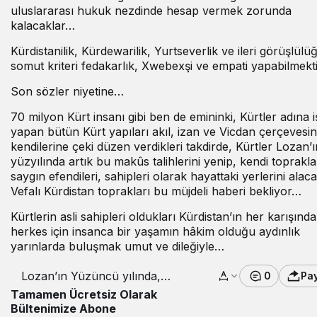
uluslararası hukuk nezdinde hesap vermek zorunda
kalacaklar…
Kürdistanilik, Kürdewarilik, Yurtseverlik ve ileri görüşlül
somut kriteri fedakarlık, Xwebexşi ve empati yapabilmekti
Son sözler niyetine…
70 milyon Kürt insanı gibi ben de emininki, Kürtler adına i
yapan bütün Kürt yapıları akıl, izan ve Vicdan çerçevesi
kendilerine çeki düzen verdikleri takdirde, Kürtler Lozan’ın
yüzyılında artık bu makûs talihlerini yenip, kendi toprakla
saygın efendileri, sahipleri olarak hayattaki yerlerini alaca
Vefalı Kürdistan toprakları bu müjdeli haberi bekliyor…
Kürtlerin asli sahipleri oldukları Kürdistan’ın her karışında
herkes için insanca bir yaşamın hâkim olduğu aydınlık
yarınlarda buluşmak umut ve dileğiyle…
Lozan’ın Yüzüncü yılında,
0
Pa
Kürtler ikinci bir hezimeti
Tamamen Ücretsiz Olarak
asla kaldıramaz!
Bültenimize Abone