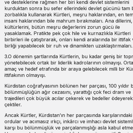
ve desteklerine rağmen her biri kendi devlet sistemlerini
kurduktan sonra bu sefer ellerindeki devlet gücünü tam b
zorbalıkla kullanarak Kürtleri, meşru haklarından, en tem
insani haklarından bile mahrum bırakmaları. Ana dillerini,
kültürlerini, bütün meşru değerlerini zorun gücü ile
yasaklamak. Pratikte pek çok hile ve kurnazlıkla Kürtleri
birbirleri ile çatıştırarak, onları kendi aralarında bir ittifa
birliği yapabilecek bir ruh ve dinamikten uzaklaştırmaları.
3.O dönemin şartlarında Kürtlerin, bu kadar geniş bir top
yönetebilecek ortak bir liderlik kadrolarının olmayışı. Orta
amaç ve hedef etrafında bir araya gelebilecek milli bir Kü
ittifakının olmayışı.
Kürdistan coğrafyasının bölünen her parçası, 100 yıldır 
bölünmüşlüğün ağır cezasını, yarattığı çok feci dram ve
trajedileri çok büyük acılar çekerek ve bedeller ödeyerek
çektiler.
Ancak Kürtler, Kürdistan’ın her parçasında karşılarındaki
ordular ve acımasız ırkçı, inkârcı ve imhacı devlet sistem
karşı bu bölünmüşlük ve parçalanmışlığı asla kabul etmed