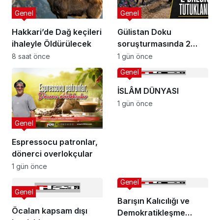
Genel
Genel
Hakkari’de Dağ keçileri
Gülistan Doku
ihaleyle Öldürülecek
soruşturmasında 2
dalgıç tutuklandı
8 saat önce
1 gün önce
Genel
İSLÂM DÜNYASI
1 gün önce
Genel
Espressocu patronlar,
dönerci overlokçular
1 gün önce
Genel
Genel
Barışın Kalıcılığı ve
Öcalan kapsam dışı
Demokratikleşme