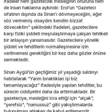
ifadeler hem gazetecilik mesleğinin onuruna hem
de insan haklarına aykırıdır. Erol’un “Gazeteci
sıfatının dışında da Sinan’ı dövmeyeceğim, eğer
söz vermemiş olsaydım kendim bizzat
dövecektim” şeklindeki ifadeleri, gazetecilere
karşı fiziki şiddeti meşrulaştırmaya çalışan tehlikeli
bir anlayışın yansımasıdır. Gazetecilere yönelik
şiddet ve tehditlerin normalleşmesine izin
verilmemesi gerektiğini bir kez daha gözler önüne
sermektedir.
Sinan Aygül’ün geçtiğimiz yıl yaşadığı saldırıyı
hatırlatarak “Yarım bıraktıkları işi biz
tamamlayacağız” ifadesiyle yapılan tehditler, bu
sürecin ciddiyetini daha da arttırmaktadır. Bir
gazeteciye, mesleğini icra ettiği için “alçak”,
“şerefsiz”, “namussuz” gibi yakıştırmalarda
bulunulması ahlaken de kabul edilemezdir.