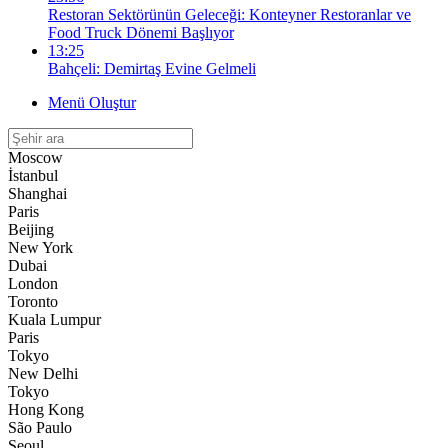
Restoran Sektörünün Geleceği: Konteyner Restoranlar ve
Food Truck Dönemi Başlıyor
13:25
Bahçeli: Demirtaş Evine Gelmeli
Menü Oluştur
Moscow
İstanbul
Shanghai
Paris
Beijing
New York
Dubai
London
Toronto
Kuala Lumpur
Paris
Tokyo
New Delhi
Tokyo
Hong Kong
São Paulo
Seoul