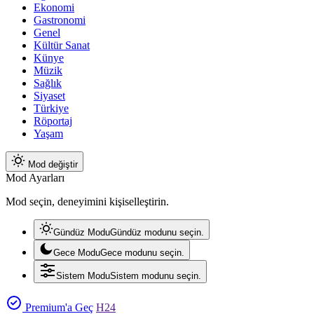
Ekonomi
Gastronomi
Genel
Kültür Sanat
Künye
Müzik
Sağlık
Siyaset
Türkiye
Röportaj
Yaşam
Mod değiştir
Mod Ayarları
Mod seçin, deneyimini kişiselleştirin.
Gündüz Modu
Gündüz modunu seçin.
Gece Modu
Gece modunu seçin.
Sistem Modu
Sistem modunu seçin.
Premium'a Geç
H24