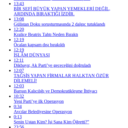
13:43
BİR ŞEFİ BÜYÜK YAPAN YEMEKLERİ DEĞİL,
ARDINDA BIRAKTIĞI İZDİR.
13:08
Gülistan Doku soruşturmasında 2 dalgıç tutuklandı
12:20
Kraliçe Beatrix Tahtı Neden Bıraktı
12:19
Öcalan kapsam dışı bırakıldı
12:19
İSLÂM DÜNYASI
12:11
Dikbayır, Ak Parti’ye geçeceğini doğruladı
12:07
TAĞŞİŞ YAPAN FİRMALAR HALKTAN ÖZÜR
DİLEMELİ!
12:03
Barışın Kalıcılığı ve Demokratikleşme İhtiyacı
10:32
Yeni Parti’ye ilk Operasyon
0:34
Avcılar Belediyesine Operasyon
0:13
Senin Ustan Kim? İşi Sana Kim Öğretti?”
23:56