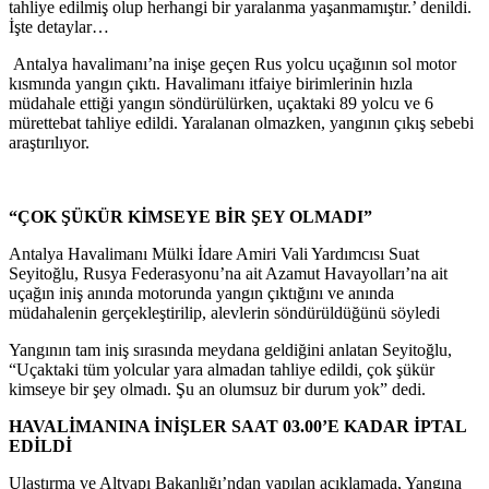
tahliye edilmiş olup herhangi bir yaralanma yaşanmamıştır.’ denildi.
İşte detaylar…
Antalya havalimanı’na inişe geçen Rus yolcu uçağının sol motor
kısmında yangın çıktı. Havalimanı itfaiye birimlerinin hızla
müdahale ettiği yangın söndürülürken, uçaktaki 89 yolcu ve 6
mürettebat tahliye edildi. Yaralanan olmazken, yangının çıkış sebebi
araştırılıyor.
“ÇOK ŞÜKÜR KİMSEYE BİR ŞEY OLMADI”
Antalya Havalimanı Mülki İdare Amiri Vali Yardımcısı Suat
Seyitoğlu, Rusya Federasyonu’na ait Azamut Havayolları’na ait
uçağın iniş anında motorunda yangın çıktığını ve anında
müdahalenin gerçekleştirilip, alevlerin söndürüldüğünü söyledi
Yangının tam iniş sırasında meydana geldiğini anlatan Seyitoğlu,
“Uçaktaki tüm yolcular yara almadan tahliye edildi, çok şükür
kimseye bir şey olmadı. Şu an olumsuz bir durum yok” dedi.
HAVALİMANINA İNİŞLER SAAT 03.00’E KADAR İPTAL
EDİLDİ
Ulaştırma ve Altyapı Bakanlığı’ndan yapılan açıklamada, Yangına