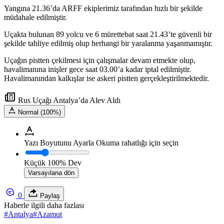
Yangına 21.36’da ARFF ekiplerimiz tarafından hızlı bir şekilde
müdahale edilmiştir.
Uçakta bulunan 89 yolcu ve 6 mürettebat saat 21.43’te güvenli bir
şekilde tahliye edilmiş olup herhangi bir yaralanma yaşanmamıştır.
Uçağın pistten çekilmesi için çalışmalar devam etmekte olup,
havalimanına inişler gece saat 03.00’a kadar iptal edilmiştir.
Havalimanından kalkışlar ise askeri pistten gerçekleştirilmektedir.
Rus Uçağı Antalya’da Alev Aldı
Normal (100%)
Yazı Boyutunu Ayarla
Okuma rahatlığı için seçin
Küçük
100%
Dev
Varsayılana dön
0
Paylaş
Haberle ilgili daha fazlası
#
Antalya
#
Azamut