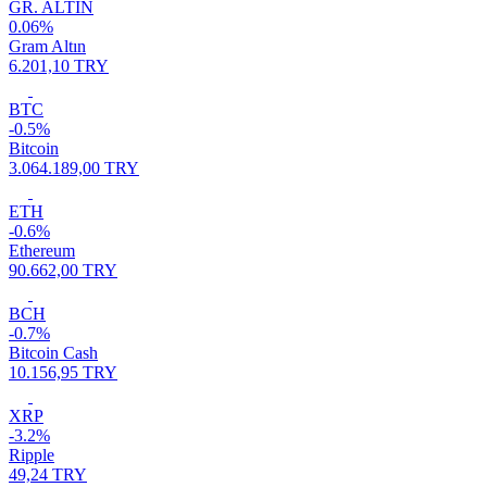
GR. ALTIN
0.06%
Gram Altın
6.201,10 TRY
BTC
-0.5%
Bitcoin
3.064.189,00 TRY
ETH
-0.6%
Ethereum
90.662,00 TRY
BCH
-0.7%
Bitcoin Cash
10.156,95 TRY
XRP
-3.2%
Ripple
49,24 TRY