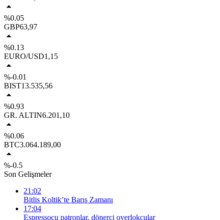
%0.05
GBP
63,97
%0.13
EURO/USD
1,15
%-0.01
BIST
13.535,56
%0.93
GR. ALTIN
6.201,10
%0.06
BTC
3.064.189,00
%-0.5
Son Gelişmeler
21:02
Bitlis Koltik’te Barış Zamanı
17:04
Espressocu patronlar, dönerci overlokçular