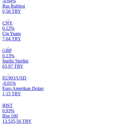
-0.64%
Rus Rublesi
0,58 TRY
CNY
0.12%
Çin Yuanı
7,04 TRY
GBP
0.13%
İngiliz Sterlini
63,97 TRY
EURO/USD
-0.01%
Euro Amerikan Doları
1,15 TRY
BIST
0.93%
Bist 100
13.535,56 TRY