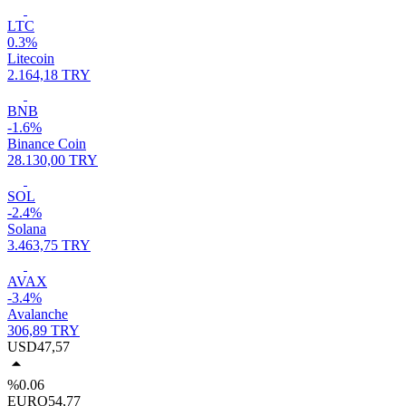
LTC
0.3%
Litecoin
2.164,18 TRY
BNB
-1.6%
Binance Coin
28.130,00 TRY
SOL
-2.4%
Solana
3.463,75 TRY
AVAX
-3.4%
Avalanche
306,89 TRY
USD
47,57
%0.06
EURO
54,77