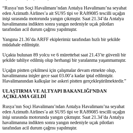
“Rusya’nın Soçi Havalimanı’ndan Antalya Havalimanı’na seyahat
eden Azimuth Airlines’a ait SU95 tipi ve RA89085 tescilli uçağın
inişi sırasında motorunda yangın çıkmıştır. Saat 21.34’da Antalya
havalimanına indikten sonra yangın nedeniyle uçak pilotları
tarafından acil durum çağrısı yapılmıştır.
Yangına 21.36’da ARFF ekiplerimiz tarafından hızlı bir şekilde
müdahale edilmiştir.
Uçakta bulunan 89 yolcu ve 6 mürettebat saat 21.43’te güvenli bir
şekilde tahliye edilmiş olup herhangi bir yaralanma yaşanmamıştır.
Uçağın pistten çekilmesi için çalışmalar devam etmekte olup,
havalimanına inişler gece saat 03.00’a kadar iptal edilmiştir.
Havalimanından kalkışlar ise askeri pistten gerçekleştirilmektedir.”
ULAŞTIRMA VE ALTYAPI BAKANLIĞI’NDAN
AÇIKLAMA GELDİ
Rusya’nın Soçi Havalimanı’ndan Antalya Havalimanı’na seyahat
eden Azimuth Airlines’a ait SU95 tipi ve RA89085 tescilli uçağın
inişi sırasında motorunda yangın çıkmıştır. Saat 21.34’da Antalya
havalimanına indikten sonra yangın nedeniyle uçak pilotları
tarafından acil durum çağrısı yapılmıştır.