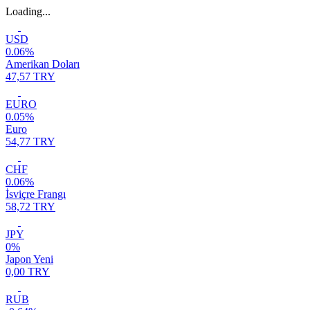
Loading...
USD
0.06%
Amerikan Doları
47,57 TRY
EURO
0.05%
Euro
54,77 TRY
CHF
0.06%
İsviçre Frangı
58,72 TRY
JPY
0%
Japon Yeni
0,00 TRY
RUB