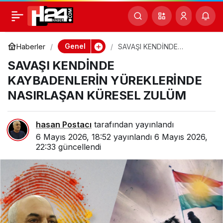
SAVAŞI KENDİNDE
0
KAYBADENLERİN
Genel
Haberler
SAVAŞI KENDİNDE
KAYBADENLERİN
SAVAŞI KENDİNDE
YÜREKLERİNDE
YÜREKLERİNDE
NASIRLAŞAN KÜRESEL
KAYBADENLERİN YÜREKLERİNDE
ZULÜM
NASIRLAŞAN KÜRESEL ZULÜM
NASIRLAŞAN KÜRESEL
ZULÜM
hasan Postacı
tarafından yayınlandı
6 Mayıs 2026, 18:52
yayınlandı
6 Mayıs 2026,
22:33
güncellendi