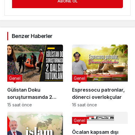
ABONE OL
Benzer Haberler
Genel
Genel
Gülistan Doku
Espressocu patronlar,
soruşturmasında 2
dönerci overlokçular
dalgıç tutuklandı
15 saat önce
16 saat önce
Genel
Öcalan kapsam dışı