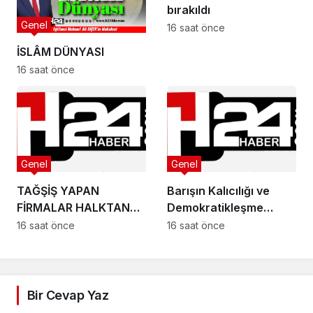
bırakıldı
Genel
16 saat önce
İSLÂM DÜNYASI
16 saat önce
Genel
Genel
TAĞŞİŞ YAPAN
Barışın Kalıcılığı ve
FİRMALAR HALKTAN
Demokratikleşme
ÖZÜR DİLEMELİ!
İhtiyacı
16 saat önce
16 saat önce
Bir Cevap Yaz