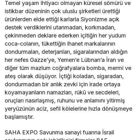
Temel yaşam ihtiyacı olmayan küresel sömürü ve
istikbar düzeninin çok uluslu şirketleri ürettiği
ürünlerden elde ettiği karlarla Siyonizme açık
destek verdiklerini utanmadan, korkmadan,
çekinmeden deklare ederken içitiğin her yudum
coca-colanın, tükettiğin ihanet markalarının
dondurmaları, deterjanları, sigaralarından aldığın
her nefes Gazze’ye, Yemen’e Lübnan’a İran ve
diğer tüm mazlum coğrafyalara bomba, mermi ve
ateş olarak düşüyor. İçtiği koladan, sigaradan,
dondurmadan bir anlık zevki için irade ortaya
koyamayanların namazları, rükû ve secdeleri,
oruçları nasırlaşmış, ruhunu ve anlamını yitirmiş
yeryüzünün aciz, sefil kölelerine hızla dönüşmeye
başlamıştır.
SAHA EXPO Savunma sanayi fuarına İsrail