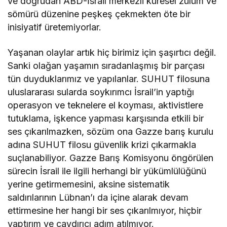
ve doğrudan ABD-İsrail merkezli küresel zülüm ve
sömürü düzenine peşkeş çekmekten öte bir
inisiyatif üretemiyorlar.
Yaşanan olaylar artık hiç birimiz için şaşırtıcı değil.
Sanki olağan yaşamın sıradanlaşmış bir parçası
tün duyduklarımız ve yapılanlar. SUHUT filosuna
uluslararası sularda soykırımcı İsrail’in yaptığı
operasyon ve teknelere el koyması, aktivistlere
tutuklama, işkence yapması karşısında etkili bir
ses çıkarılmazken, sözüm ona Gazze barış kurulu
adına SUHUT filosu güvenlik krizi çıkarmakla
suçlanabiliyor. Gazze Barış Komisyonu öngörülen
sürecin İsrail ile ilgili herhangi bir yükümlülüğünü
yerine getirmemesini, aksine sistematik
saldırılarının Lübnan’ı da içine alarak devam
ettirmesine her hangi bir ses çıkarılmıyor, hiçbir
yaptırım ve caydırıcı adım atılmıyor.