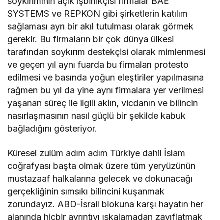
soykırımının açık işbirlikçisi firmalar BAE
SYSTEMS ve REPKON gibi şirketlerin katılım
sağlaması ayrı bir akıl tutulması olarak görmek
gerekir. Bu firmaların bir çok dünya ülkesi
tarafından soykırım destekçisi olarak mimlenmesi
ve geçen yıl aynı fuarda bu firmaları protesto
edilmesi ve basında yoğun eleştiriler yapılmasına
rağmen bu yıl da yine aynı firmalara yer verilmesi
yaşanan süreç ile ilgili aklın, vicdanın ve bilincin
nasırlaşmasının nasıl güçlü bir şekilde kabuk
bağladığını gösteriyor.
Küresel zulüm adım adım Türkiye dahil İslam
coğrafyası başta olmak üzere tüm yeryüzünün
mustazaaf halkalarına gelecek ve dokunacağı
gerçekliğinin sımsıkı bilincini kuşanmak
zorundayız. ABD-İsrail blokuna karşı hayatın her
alanında hiçbir ayrıntıyı ıskalamadan zayıflatmak