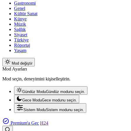
Gastronomi
Genel
Kültür Sanat
Künye
Müzik
Sağlık
Siyaset
Türkiye
Röportaj
Yaşam
Mod değiştir
Mod Ayarları
Mod seçin, deneyimini kişiselleştirin.
Gündüz Modu
Gündüz modunu seçin.
Gece Modu
Gece modunu seçin.
Sistem Modu
Sistem modunu seçin.
Premium'a Geç
H24