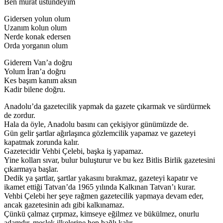
Ben murat üstündeyim
Gidersen yolun olum
Uzanım kolun olum
Nerde konak edersen
Orda yorganın olum
Giderem Van’a doğru
Yolum İran’a doğru
Kes başım kanım aksın
Kadir bilene doğru.
Anadolu’da gazetecilik yapmak da gazete çıkarmak ve sürdürmek
de zordur.
Hala da öyle, Anadolu basını can çekişiyor günümüzde de.
Gün gelir şartlar ağırlaşınca gözlemcilik yapamaz ve gazeteyi
kapatmak zorunda kalır.
Gazetecidir Vehbi Çelebi, başka iş yapamaz.
Yine kolları sıvar, bulur buluşturur ve bu kez Bitlis Birlik gazetesini
çıkarmaya başlar.
Dedik ya şartlar, şartlar yakasını bırakmaz, gazeteyi kapatır ve
ikamet ettiği Tatvan’da 1965 yılında Kalkınan Tatvan’ı kurar.
Vehbi Çelebi her şeye rağmen gazetecilik yapmaya devam eder,
ancak gazetesinin adı gibi kalkınamaz.
Çünkü çalmaz çırpmaz, kimseye eğilmez ve bükülmez, onurlu
adamdır, meslek ilkelerine hep bağlı kalır.