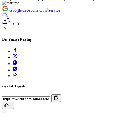
Google'da Abone Ol
0
Paylaş
Bu Yazıyı Paylaş
veya linki kopyala
1