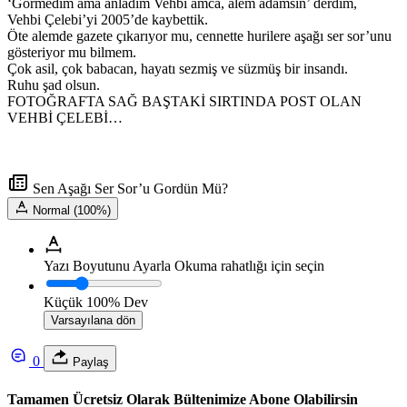
‘Görmedim ama anladım Vehbi amca, alem adamsın’ derdim,
Vehbi Çelebi’yi 2005’de kaybettik.
Öte alemde gazete çıkarıyor mu, cennette hurilere aşağı ser sor’unu
gösteriyor mu bilmem.
Çok asil, çok babacan, hayatı sezmiş ve süzmüş bir insandı.
Ruhu şad olsun.
FOTOĞRAFTA SAĞ BAŞTAKİ SIRTINDA POST OLAN
VEHBİ ÇELEBİ…
Sen Aşağı Ser Sor’u Gordün Mü?
Normal (100%)
Yazı Boyutunu Ayarla
Okuma rahatlığı için seçin
Küçük
100%
Dev
Varsayılana dön
0
Paylaş
Tamamen Ücretsiz Olarak Bültenimize Abone Olabilirsin