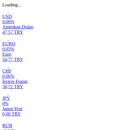
Loading...
USD
0.06%
Amerikan Doları
47,57 TRY
EURO
0.05%
Euro
54,77 TRY
CHF
0.06%
İsviçre Frangı
58,72 TRY
JPY
0%
Japon Yeni
0,00 TRY
RUB