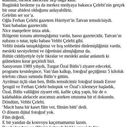
Bugünkü besleme ya da merkez medyaya bakınca Çelebi’nin gerçek
bir onur abidesi olduğunu anlayabiliriz.
Gelelim ser sor’a.
Oğlu Ferhan Çelebi gazetem Hürriyet’in Tatvan temsilcisiydi.
Yani babadan gazetecidir.
Nice manşetlere imza attık.
Bölgenin tozunu attırmışlığımız vardır, hasso gazetecidir, Tatvan’ın
nabzını o tutar, tıpkı babası Vehbi Çelebi gibi.
Vehbi üstatla tanışıklığımız ve hoş sohbetini dinlemişliğimiz vardır,
mesleki tavsiyelerini ve öğretisini almışlığımız da.
Bütün ciddiyetiyle öyle fıkralar ve mesleki anılar anlatırdı ki
gülmekten kırar geçirirdi bizi.
Sanıyorum 1989 yılıydı, Turgut Özal Bitlis’i ziyaret edecekti,
programı kesinleşince, Van’dan kalkıp, fotoğraf geçtiğimiz 5 kiloluk
telefoto cihazı sırtımda Bitlis’e gittim.
Ayrılmaz üçlü olan ben, Bitlis temsilcimiz fotoğraf üstadı Enver
Şengül ve Ferhan Çelebi buluştuk ve Özal’ı izlemeye başladık,
Özal, Bitlis valiliğini ziyaret etti, kafile çıkış yaptı, biz de o
kalabalıkta alelacele aracımızı ararken omzuma bir el dokundu.
Döndüm, Vehbi Çelebi.
‘Macit bana bir kaset film ver, filmim bitti’ dedi.
O dönem dijital fotoğraf yok.
Film değerli.
E bir yandan da konvoyu kaçırmamamız lazım.