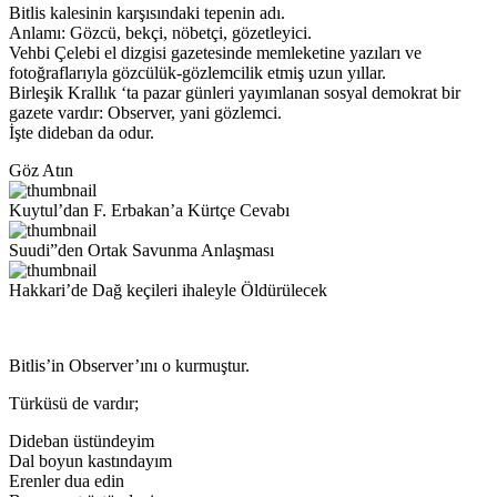
Bitlis kalesinin karşısındaki tepenin adı.
Anlamı: Gözcü, bekçi, nöbetçi, gözetleyici.
Vehbi Çelebi el dizgisi gazetesinde memleketine yazıları ve
fotoğraflarıyla gözcülük-gözlemcilik etmiş uzun yıllar.
Birleşik Krallık ‘ta pazar günleri yayımlanan sosyal demokrat bir
gazete vardır: Observer, yani gözlemci.
İşte dideban da odur.
Göz Atın
Kuytul’dan F. Erbakan’a Kürtçe Cevabı
Suudi”den Ortak Savunma Anlaşması
Hakkari’de Dağ keçileri ihaleyle Öldürülecek
Bitlis’in Observer’ını o kurmuştur.
Türküsü de vardır;
Dideban üstündeyim
Dal boyun kastındayım
Erenler dua edin