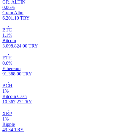
GR. ALTIN
0.06%
Gram Altın
6.201,10 TRY
BTC
1.1%
Bitcoin
3.098.824,00 TRY
ETH
0.6%
Ethereum
91.368,00 TRY
BCH
1%
Bitcoin Cash
10.367,27 TRY
XRP
1%
Ripple
49,34 TRY