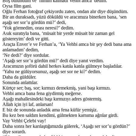
Boş bulundum ve ‘filmim kalmadı Vehbi amca’ dedim.
Oysa film gani.
Oğlu Ferhan fotoğraf çekiyordu zaten, ondan alır diye düşündüm.
Bir an duraksadı, yüzü döküldü ve aracımıza binerken bana, ‘sen
aşağı ser sor’u gördün mü?’ dedi,
‘Yok görmedim, orası neresi?’ dedim.
Asık suratıyla bana, ‘müsait bir yerde müsait bir zaman gel
göstereyim’ dedi ve gitti.
Araçta Enver’e ve Ferhan’a, ‘Ya Vehbi amca bir şey dedi bana ama
anlamadım’ dedim,
‘Ne dedi?’ diye sordular.
‘Aşağı ser sor’u gördün mü?’ dedi diye yanıt verdim.
Aracımızın şoförü dahil herkes katıla katıla gülmeye başladılar.
‘Yahu ne gülüyorsunuz, aşağı ser sor ne ki?’ dedim.
Daha da güldüler.
Sonunda anlattılar.
Kürtçe ser; baş, sor; kırmızı demekmiş, yani başı kırmızı.
Vehbi amca bana fena giydirmiş meğerse.
Aşağı mahallesindeki başı kırmızıyı adres göstermiş.
Allah için iyi laf, anlarsan!
E biz de sonunda anladık ama fena küfür yemişiz.
Bu kez ben saldım kendimi, gülmekten karnıma ağrılar girdi.
Vay Vehbi Çelebi vay!
Daha sonra her karılaştığımızda gülerek, ‘Aşağı ser sor’u gördün?’
diye sorardı.