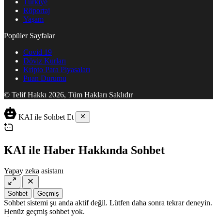
Türkiye
Röportaj
Yaşam
Popüler Sayfalar
Covid 19
Döviz Kurları
Kripto Para Piyasaları
Puan Durumu
© Telif Hakkı 2026, Tüm Hakları Saklıdır
KAI ile Sohbet Et
KAI ile Haber Hakkında Sohbet
Yapay zeka asistanı
Sohbet
Geçmiş
Sohbet sistemi şu anda aktif değil. Lütfen daha sonra tekrar deneyin.
Henüz geçmiş sohbet yok.