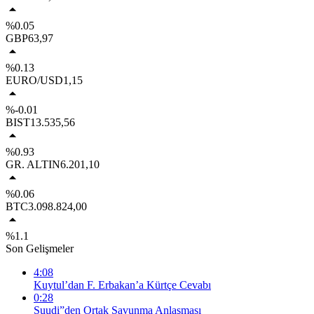
%0.05
GBP
63,97
%0.13
EURO/USD
1,15
%-0.01
BIST
13.535,56
%0.93
GR. ALTIN
6.201,10
%0.06
BTC
3.098.824,00
%1.1
Son Gelişmeler
4:08
Kuytul’dan F. Erbakan’a Kürtçe Cevabı
0:28
Suudi”den Ortak Savunma Anlaşması