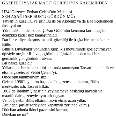
GAZETECİ YAZAR MACİT GÜRBÜZ’ÜN KALEMİNDEN
H24/ Gazeteci Ferhan Çelebi’nin Makalesi
SEN AŞAĞI SER SOR’U GÖRDÜN MÜ?
Tatvan’ın güzelliği ve şirinliği ile bir Akdeniz ya da Ege ilçelerinden
farkı yoktur.
Yöre halkının deniz dediği Van Gölü’nün kenarına kurulmuş bir
denizkızı kadar göz kamaştırıcıdır.
Dar bir vadiye sıkışmış, otantik güzelliği ile başka bir memlekettir
Bitlis.
Bitlis’e Diyarbakır yönünden girip, kış mevsiminde göz açtırmayan
tipisiyle meşhur Rahva geçidini indiğinizde tepeden inci bir
gerdanlık gibi görünür Tatvan.
Bir başka güzeldir.
Yıllar önce bir haber takibi sırasında tanımıştım Tatvan’ın en ünlü ve
efsane gazetecisi Vehbi Çelebi’yi.
Önce onu tanıtmalıyım size.
Çelebi, 1950’li yılların başında ilk gazetesini çıkarmış Bitlis
merkezde, adı: Tasviri Efkâr.
1862’de İbrahim Şinasi’nin yayınlamaya başladığı havadis ve
maarife dair gazeteyle aynı adı taşıyan.
Vehbi Çelebi, Bitlis efkârını tasvir etmiş uzun yıllar.
Ardından şartlar zorlayınca kapatmak zorunda kalmış.
Dideban adında ikinci gazetesini kurmuş.
Dideban ne mi?