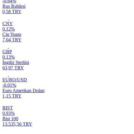
-0.64%
Rus Rublesi
0,58 TRY
CNY
0.12%
Çin Yuanı
7,04 TRY
GBP
0.13%
İngiliz Sterlini
63,97 TRY
EURO/USD
-0.01%
Euro Amerikan Doları
1,15 TRY
BIST
0.93%
Bist 100
13.535,56 TRY