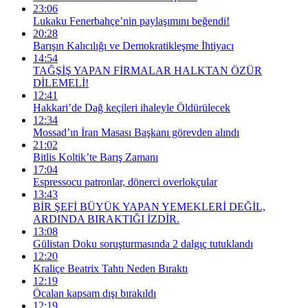
23:06
Lukaku Fenerbahçe’nin paylaşımını beğendi!
20:28
Barışın Kalıcılığı ve Demokratikleşme İhtiyacı
14:54
TAĞŞİŞ YAPAN FİRMALAR HALKTAN ÖZÜR
DİLEMELİ!
12:41
Hakkari’de Dağ keçileri ihaleyle Öldürülecek
12:34
Mossad’ın İran Masası Başkanı görevden alındı
21:02
Bitlis Koltik’te Barış Zamanı
17:04
Espressocu patronlar, dönerci overlokçular
13:43
BİR ŞEFİ BÜYÜK YAPAN YEMEKLERİ DEĞİL,
ARDINDA BIRAKTIĞI İZDİR.
13:08
Gülistan Doku soruşturmasında 2 dalgıç tutuklandı
12:20
Kraliçe Beatrix Tahtı Neden Bıraktı
12:19
Öcalan kapsam dışı bırakıldı
12:19