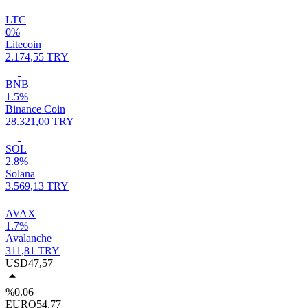
LTC
0%
Litecoin
2.174,55 TRY
BNB
1.5%
Binance Coin
28.321,00 TRY
SOL
2.8%
Solana
3.569,13 TRY
AVAX
1.7%
Avalanche
311,81 TRY
USD
47,57
%0.06
EURO
54,77