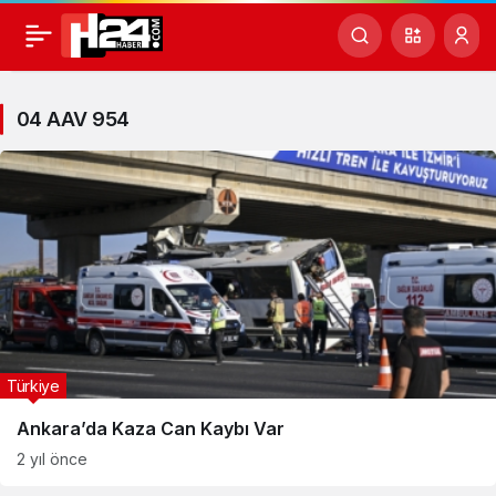
04
AAV
04 AAV 954
954
Haberleri
Türkiye
Ankara’da Kaza Can Kaybı Var
2 yıl önce