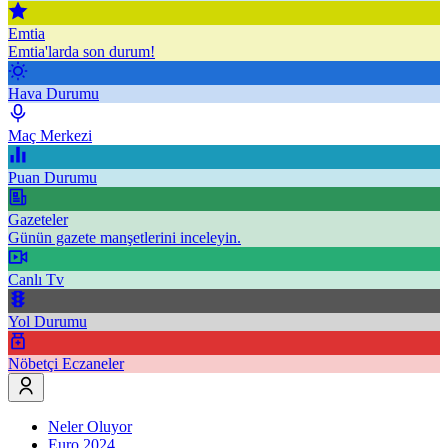
Emtia
Emtia'larda son durum!
Hava Durumu
Maç Merkezi
Puan Durumu
Gazeteler
Günün gazete manşetlerini inceleyin.
Canlı Tv
Yol Durumu
Nöbetçi Eczaneler
Neler Oluyor
Euro 2024