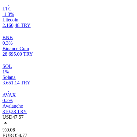
LTC
-1.3%
Litecoin
2.160,48 TRY
BNB
0.3%
Binance Coin
28.695,00 TRY
SOL
1%
Solana
3.651,14 TRY
AVAX
0.2%
Avalanche
310,28 TRY
USD
47,57
%0.06
EURO
54,77