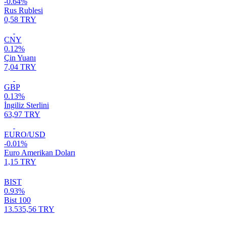
-0.64%
Rus Rublesi
0,58 TRY
CNY
0.12%
Çin Yuanı
7,04 TRY
GBP
0.13%
İngiliz Sterlini
63,97 TRY
EURO/USD
-0.01%
Euro Amerikan Doları
1,15 TRY
BIST
0.93%
Bist 100
13.535,56 TRY