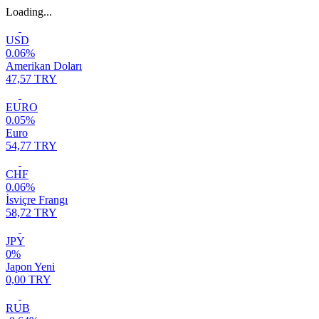
Loading...
USD
0.06%
Amerikan Doları
47,57 TRY
EURO
0.05%
Euro
54,77 TRY
CHF
0.06%
İsviçre Frangı
58,72 TRY
JPY
0%
Japon Yeni
0,00 TRY
RUB