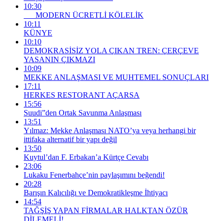
10:30
MODERN ÜCRETLİ KÖLELİK
10:11
KÜNYE
10:10
DEMOKRASİSİZ YOLA ÇIKAN TREN: ÇERÇEVE
YASANIN ÇIKMAZI
10:09
MEKKE ANLAŞMASI VE MUHTEMEL SONUÇLARI
17:11
HERKES RESTORANT AÇARSA
15:56
Suudi”den Ortak Savunma Anlaşması
13:51
Yılmaz: Mekke Anlaşması NATO’ya veya herhangi bir
ittifaka alternatif bir yapı değil
13:50
Kuytul’dan F. Erbakan’a Kürtçe Cevabı
23:06
Lukaku Fenerbahçe’nin paylaşımını beğendi!
20:28
Barışın Kalıcılığı ve Demokratikleşme İhtiyacı
14:54
TAĞŞİŞ YAPAN FİRMALAR HALKTAN ÖZÜR
DİLEMELİ!