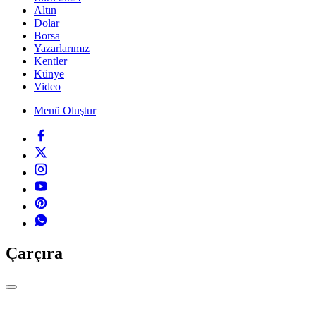
Altın
Dolar
Borsa
Yazarlarımız
Kentler
Künye
Video
Menü Oluştur
Çarçıra