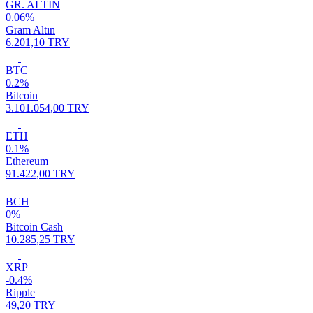
GR. ALTIN
0.06%
Gram Altın
6.201,10 TRY
BTC
0.2%
Bitcoin
3.101.054,00 TRY
ETH
0.1%
Ethereum
91.422,00 TRY
BCH
0%
Bitcoin Cash
10.285,25 TRY
XRP
-0.4%
Ripple
49,20 TRY