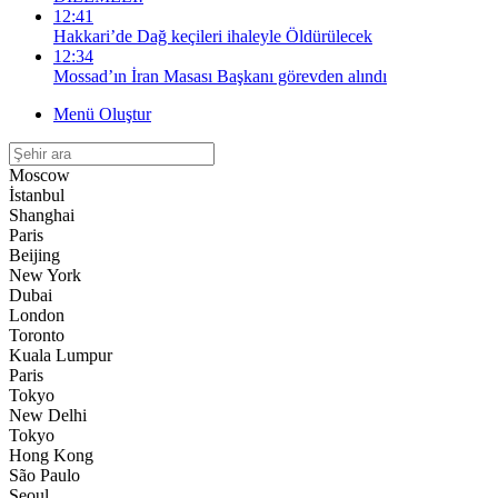
12:41
Hakkari’de Dağ keçileri ihaleyle Öldürülecek
12:34
Mossad’ın İran Masası Başkanı görevden alındı
Menü Oluştur
Moscow
İstanbul
Shanghai
Paris
Beijing
New York
Dubai
London
Toronto
Kuala Lumpur
Paris
Tokyo
New Delhi
Tokyo
Hong Kong
São Paulo
Seoul