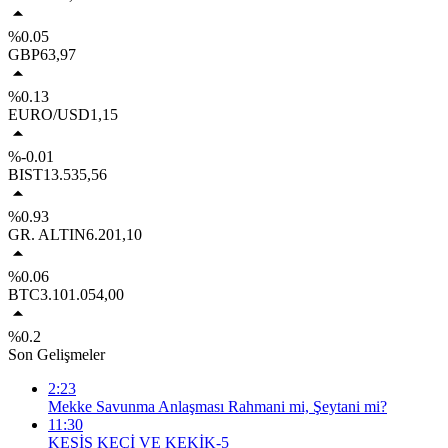
%0.05
GBP
63,97
%0.13
EURO/USD
1,15
%-0.01
BIST
13.535,56
%0.93
GR. ALTIN
6.201,10
%0.06
BTC
3.101.054,00
%0.2
Son Gelişmeler
2:23
Mekke Savunma Anlaşması Rahmani mi, Şeytani mi?
11:30
KEŞİŞ KEÇİ VE KEKİK-5