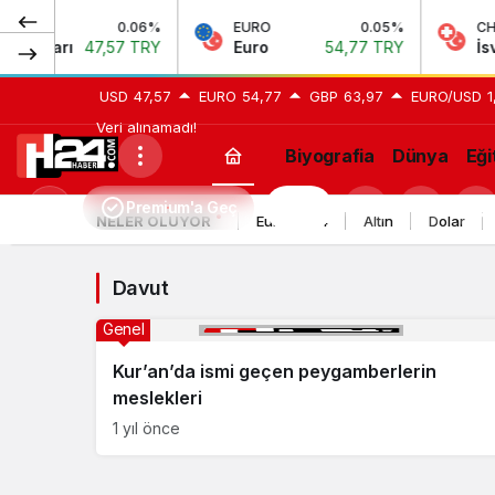
0.06%
EURO
0.05%
CHF
Doları
47,57 TRY
Euro
54,77 TRY
İsviçr
USD
47,57
EURO
54,77
GBP
63,97
EURO/USD
1
Veri alınamadı!
Biyografia
Dünya
Eği
Davut
Premium'a Geç
H24
Mod
NELER OLUYOR
Euro 2024
Altın
Dolar
Haberleri
değiştir
Davut
Genel
Kur’an’da ismi geçen peygamberlerin
meslekleri
1 yıl önce