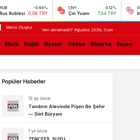
-0.64%
CNY
0.12%
GBP
 Rublesi
0,58 TRY
Çin Yuanı
7,04 TRY
İngil
Menü Oluştur
21:02
Bitlis
Veri alınamadı!
7 Ağustos 2026, Cum
Koltik’te
N
Müzik
Sağlık
Siyaset
Türkiye
Röportaj
Yaşam
Barış
LIŞMELER
Zamanı
Popüler Haberler
12 ay önce
Tandırın Alevinde Pişen Bir Şehir
— Siirt Büryanı
1 yıl önce
ZENCEFİL SUYU