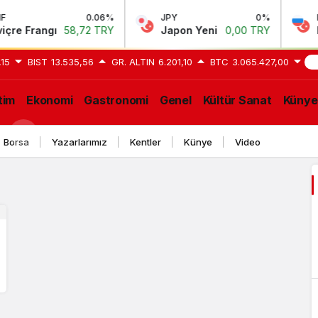
0.06%
JPY
0%
RUB
e Frangı
58,72 TRY
Japon Yeni
0,00 TRY
Rus
,15
BIST
13.535,56
GR. ALTIN
6.201,10
BTC
3.065.427,00
SO
tim
Ekonomi
Gastronomi
Genel
Kültür Sanat
Künye
GE
Borsa
Yazarlarımız
Kentler
Künye
Video