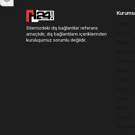
Kurums
Genel
Sitemizdeki dış bağlantılar referans
Dünya
amaçlıdır, dış bağlantıların içeriklerinden
kuruluşumuz sorumlu değildir.
Eğitim
Ekonomi
Gastron
Müzik
Siyaset
Sağlık
Spor
Spor
Türkiye
Yazarları