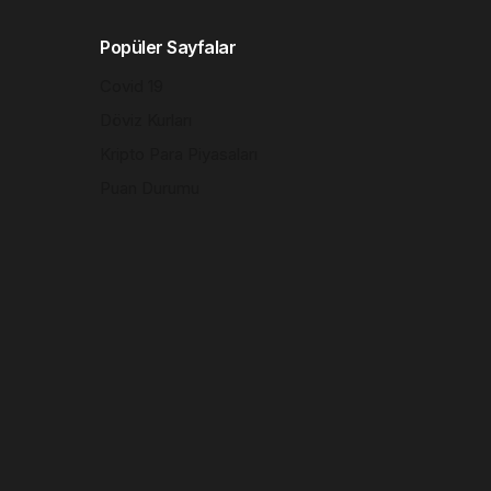
Popüler Sayfalar
Covid 19
Döviz Kurları
Kripto Para Piyasaları
Puan Durumu