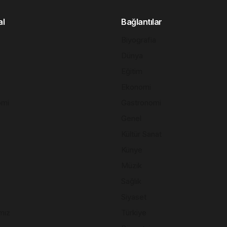
al
Bağlantılar
Biyografia
Dünya
Eğitim
Ekonomi
omi
Gastronomi
Genel
Kültür Sanat
Künye
Müzik
Sağlık
Siyaset
mız
Türkiye