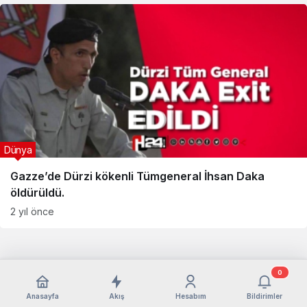
Dünya
Gazze’de Dürzi kökenli Tümgeneral İhsan Daka
öldürüldü.
2 yıl önce
0
Anasayfa
Akış
Hesabım
Bildirimler