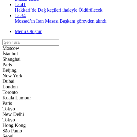
12:41
Hakkari’de Dağ keçileri ihaleyle Öldürülecek
12:34
Mossad’ın İran Masası Başkanı görevden alındı
Menü Oluştur
Moscow
İstanbul
Shanghai
Paris
Beijing
New York
Dubai
London
Toronto
Kuala Lumpur
Paris
Tokyo
New Delhi
Tokyo
Hong Kong
São Paulo
Seoul