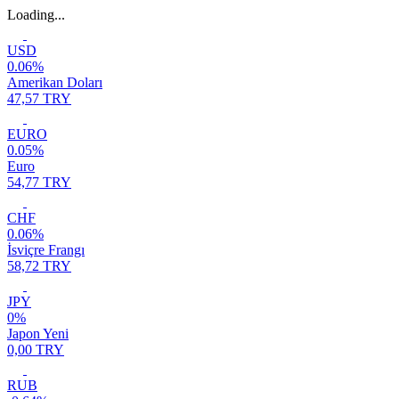
Loading...
USD
0.06%
Amerikan Doları
47,57 TRY
EURO
0.05%
Euro
54,77 TRY
CHF
0.06%
İsviçre Frangı
58,72 TRY
JPY
0%
Japon Yeni
0,00 TRY
RUB