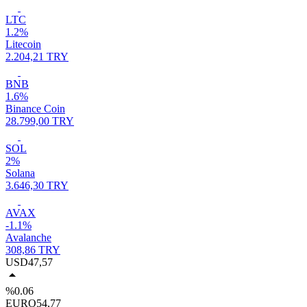
LTC
1.2%
Litecoin
2.204,21 TRY
BNB
1.6%
Binance Coin
28.799,00 TRY
SOL
2%
Solana
3.646,30 TRY
AVAX
-1.1%
Avalanche
308,86 TRY
USD
47,57
%0.06
EURO
54,77