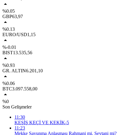
%0.05
GBP
63,97
%0.13
EURO/USD
1,15
%-0.01
BIST
13.535,56
%0.93
GR. ALTIN
6.201,10
%0.06
BTC
3.097.558,00
%0
Son Gelişmeler
11:30
KEŞİŞ KEÇİ VE KEKİK-5
11:23
Mekke Savunma Anlaşması Rahmani mi, Şeytani mi?