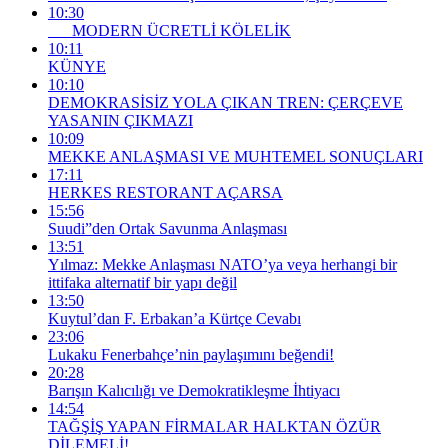
10:30
MODERN ÜCRETLİ KÖLELİK
10:11
KÜNYE
10:10
DEMOKRASİSİZ YOLA ÇIKAN TREN: ÇERÇEVE
YASANIN ÇIKMAZI
10:09
MEKKE ANLAŞMASI VE MUHTEMEL SONUÇLARI
17:11
HERKES RESTORANT AÇARSA
15:56
Suudi”den Ortak Savunma Anlaşması
13:51
Yılmaz: Mekke Anlaşması NATO’ya veya herhangi bir
ittifaka alternatif bir yapı değil
13:50
Kuytul’dan F. Erbakan’a Kürtçe Cevabı
23:06
Lukaku Fenerbahçe’nin paylaşımını beğendi!
20:28
Barışın Kalıcılığı ve Demokratikleşme İhtiyacı
14:54
TAĞŞİŞ YAPAN FİRMALAR HALKTAN ÖZÜR
DİLEMELİ!