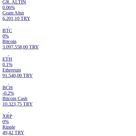
GR. ALTIN
0.06%
Gram Altın
6.201,10 TRY
BTC
0%
Bitcoin
3.097.558,00 TRY
ETH
0.1%
Ethereum
91.540,00 TRY
BCH
-0.2%
Bitcoin Cash
10.323,75 TRY
XRP
0%
Ripple
49,42 TRY