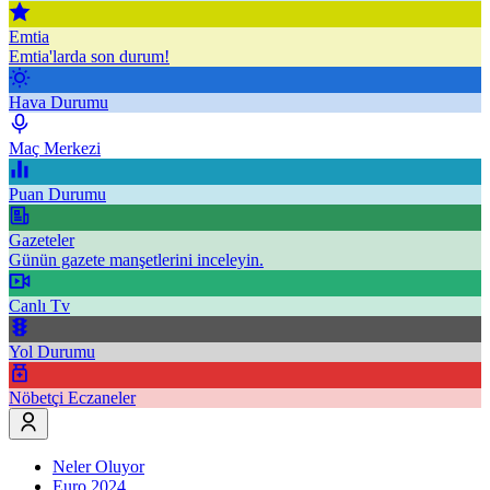
Emtia
Emtia'larda son durum!
Hava Durumu
Maç Merkezi
Puan Durumu
Gazeteler
Günün gazete manşetlerini inceleyin.
Canlı Tv
Yol Durumu
Nöbetçi Eczaneler
Neler Oluyor
Euro 2024