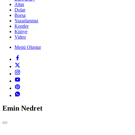
Altın
Dolar
Borsa
Yazarlarımız
Kentler
Künye
Video
Menü Oluştur
Emin Nedret