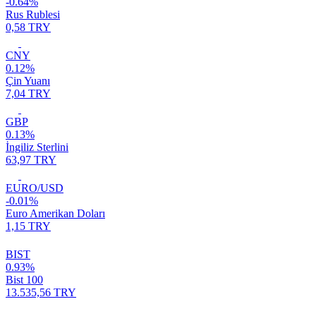
-0.64%
Rus Rublesi
0,58 TRY
CNY
0.12%
Çin Yuanı
7,04 TRY
GBP
0.13%
İngiliz Sterlini
63,97 TRY
EURO/USD
-0.01%
Euro Amerikan Doları
1,15 TRY
BIST
0.93%
Bist 100
13.535,56 TRY