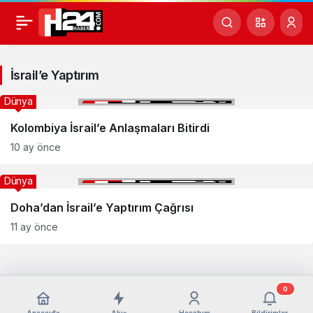
İsrail’e
Yaptırım
İsrail’e Yaptırım
Haberleri
Dünya
Kolombiya İsrail’e Anlaşmaları Bitirdi
10 ay önce
Dünya
Doha’dan İsrail’e Yaptırım Çağrısı
11 ay önce
0
Anasayfa
Akış
Hesabım
Bildirimler