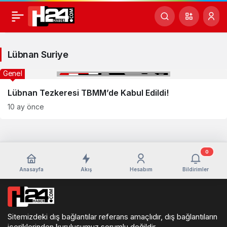
Lübnan
Suriye
Lübnan Suriye
Haberleri
Genel
Lübnan Tezkeresi TBMM’de Kabul Edildi!
10 ay önce
0
Anasayfa
Akış
Hesabım
Bildirimler
Sitemizdeki dış bağlantılar referans amaçlıdır, dış bağlantıların
içeriklerinden kuruluşumuz sorumlu değildir.