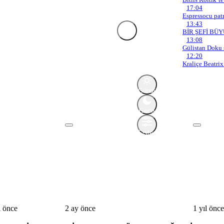
17:04
Espressocu patr
13:43
BİR ŞEFİ BÜ
Mod
13:08
değiştir
Mod Ayarları
Gülistan Doku 
12:20
Mod seçin, deneyimini kişiselleşti
Kraliçe Beatrix
Gündüz
Modu
Gündüz
modunu
Gece
seçin.
Modu
Gece
modunu
Sistem
seçin.
Modu
Sistem
modunu
seçin.
l önce
2 ay önce
1 yıl önce