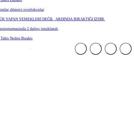
onlar, dönerci overlokçular
YÜK YAPAN YEMEKLERİ DEĞİL, ARDINDA BIRAKTIĞI İZDİR.
soruşturmasında 2 dalgıç tutuklandı
rin.
 Tahtı Neden Bıraktı
Premium'a Geç
H24