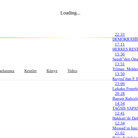
Loading...
Son Gelişmeler
22:33
DEMOKRASİSİ
17:11
HERKES RES
15:56
Suudi”den Ort
13:51
Yılmaz: Mekke 
arlarımız
Kentler
Künye
Video
13:50
Kuytul’dan F. 
23:06
Lukaku Fenerba
20:28
Barışın Kalıcıl
535,56
GR. ALTIN
6.201,10
BTC
3.099.531,00
14:54
TAĞŞİŞ YAPA
12:41
Hakk
12:34
Mossad’ın İran
21:02
Bitlis Koltik’t