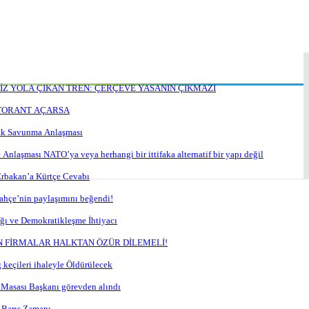
Z YOLA ÇIKAN TREN: ÇERÇEVE YASANIN ÇIKMAZI
TORANT AÇARSA
ak Savunma Anlaşması
Anlaşması NATO’ya veya herhangi bir ittifaka alternatif bir yapı değil
Erbakan’a Kürtçe Cevabı
hçe’nin paylaşımını beğendi!
ığı ve Demokratikleşme İhtiyacı
N FİRMALAR HALKTAN ÖZÜR DİLEMELİ!
ari’de Dağ keçileri ihaleyle Öldürülecek
 Masası Başkanı görevden alındı
e Barış Zamanı