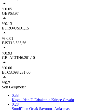
%0.05
GBP
63,97
%0.13
EURO/USD
1,15
%-0.01
BIST
13.535,56
%0.93
GR. ALTIN
6.201,10
%0.06
BTC
3.098.231,00
%0.7
Son Gelişmeler
0:33
Kuytul’dan F. Erbakan’a Kürtçe Cevabı
0:28
Suudi”den Ortak Savunma Anlaşması