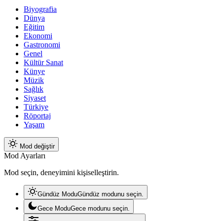
Biyografia
Dünya
Eğitim
Ekonomi
Gastronomi
Genel
Kültür Sanat
Künye
Müzik
Sağlık
Siyaset
Türkiye
Röportaj
Yaşam
Mod değiştir
Mod Ayarları
Mod seçin, deneyimini kişiselleştirin.
Gündüz Modu
Gündüz modunu seçin.
Gece Modu
Gece modunu seçin.