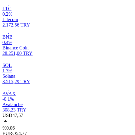
LTC
0.2%
Litecoin
2.172,56 TRY
BNB
0.4%
Binance Coin
28.251,00 TRY
SOL
1.3%
Solana
3.515,29 TRY
AVAX
-0.1%
Avalanche
308,23 TRY
USD
47,57
%0.06
EURO
54,77