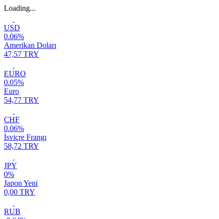
Loading...
USD
0.06%
Amerikan Doları
47,57 TRY
EURO
0.05%
Euro
54,77 TRY
CHF
0.06%
İsviçre Frangı
58,72 TRY
JPY
0%
Japon Yeni
0,00 TRY
RUB