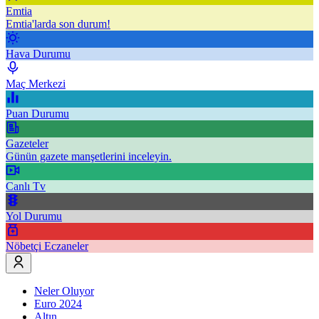
Emtia
Emtia'larda son durum!
Hava Durumu
Maç Merkezi
Puan Durumu
Gazeteler
Günün gazete manşetlerini inceleyin.
Canlı Tv
Yol Durumu
Nöbetçi Eczaneler
Neler Oluyor
Euro 2024
Altın