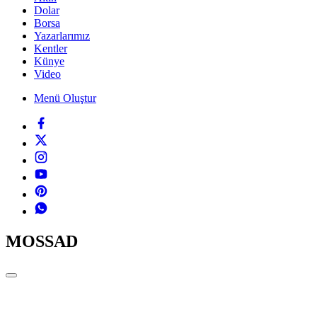
Dolar
Borsa
Yazarlarımız
Kentler
Künye
Video
Menü Oluştur
MOSSAD