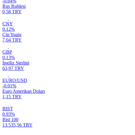
-0.64%
Rus Rublesi
0,58 TRY
CNY
0.12%
Çin Yuanı
7,04 TRY
GBP
0.13%
İngiliz Sterlini
63,97 TRY
EURO/USD
-0.01%
Euro Amerikan Doları
1,15 TRY
BIST
0.93%
Bist 100
13.535,56 TRY