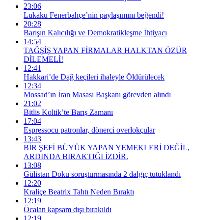
23:06
Lukaku Fenerbahçe’nin paylaşımını beğendi!
20:28
Barışın Kalıcılığı ve Demokratikleşme İhtiyacı
14:54
TAĞŞİŞ YAPAN FİRMALAR HALKTAN ÖZÜR
DİLEMELİ!
12:41
Hakkari’de Dağ keçileri ihaleyle Öldürülecek
12:34
Mossad’ın İran Masası Başkanı görevden alındı
21:02
Bitlis Koltik’te Barış Zamanı
17:04
Espressocu patronlar, dönerci overlokçular
13:43
BİR ŞEFİ BÜYÜK YAPAN YEMEKLERİ DEĞİL,
ARDINDA BIRAKTIĞI İZDİR.
13:08
Gülistan Doku soruşturmasında 2 dalgıç tutuklandı
12:20
Kraliçe Beatrix Tahtı Neden Bıraktı
12:19
Öcalan kapsam dışı bırakıldı
12:19