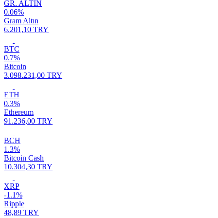
GR. ALTIN
0.06%
Gram Altın
6.201,10 TRY
BTC
0.7%
Bitcoin
3.098.231,00 TRY
ETH
0.3%
Ethereum
91.236,00 TRY
BCH
1.3%
Bitcoin Cash
10.304,30 TRY
XRP
-1.1%
Ripple
48,89 TRY