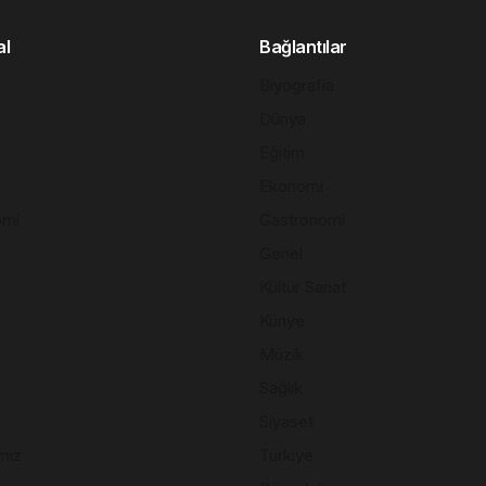
al
Bağlantılar
Biyografia
Dünya
Eğitim
Ekonomi
omi
Gastronomi
Genel
Kültür Sanat
Künye
Müzik
Sağlık
Siyaset
mız
Türkiye