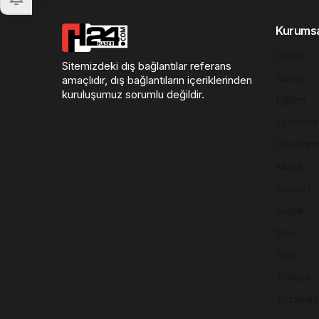
Kurums
Genel
Sitemizdeki dış bağlantılar referans
Dünya
amaçlıdır, dış bağlantıların içeriklerinden
kuruluşumuz sorumlu değildir.
Eğitim
Ekonomi
Gastron
Müzik
Siyaset
Sağlık
Spor
Spor
Türkiye
Yazarları