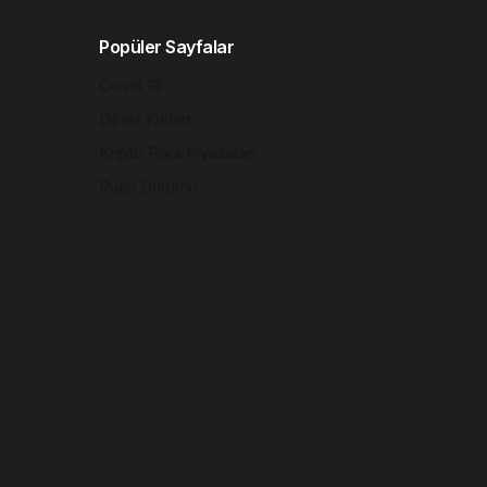
Popüler Sayfalar
Covid 19
Döviz Kurları
Kripto Para Piyasaları
Puan Durumu