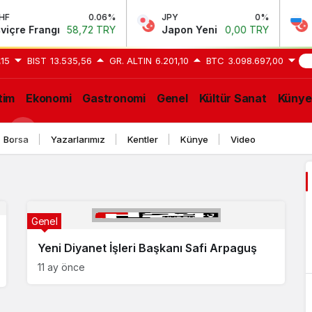
0.06%
JPY
0%
RU
re Frangı
58,72 TRY
Japon Yeni
0,00 TRY
Ru
,15
BIST
13.535,56
GR. ALTIN
6.201,10
BTC
3.098.697,00
SO
tim
Ekonomi
Gastronomi
Genel
Kültür Sanat
Künye
GE
Borsa
Yazarlarımız
Kentler
Künye
Video
Genel
Yeni Diyanet İşleri Başkanı Safi Arpaguş
11 ay önce