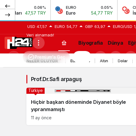
0.06%
EURO
0.05%
CHF
 Doları
47,57 TRY
Euro
54,77 TRY
İsviç
USD
47,57
EURO
54,77
GBP
63,97
EURO/USD
1
Veri alınamadı!
Biyografia
Dünya
Eği
Prof.Dr.Safi
Premium'a Geç
H24
Mod
NELER OLUYOR
Euro 2024
Altın
Dolar
arpaguş
değiştir
Haberleri
Prof.Dr.Safi arpaguş
Türkiye
Hiçbir başkan döneminde Diyanet böyle
yıpranmamıştı
11 ay önce