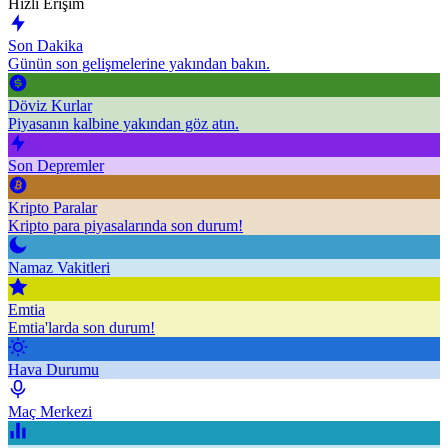
Hızlı Erişim
Son Dakika
Günün son gelişmelerine yakından bakın.
Döviz Kurlar
Piyasanın kalbine yakından göz atın.
Son Depremler
Kripto Paralar
Kripto para piyasalarında son durum!
Namaz Vakitleri
Emtia
Emtia'larda son durum!
Hava Durumu
Maç Merkezi