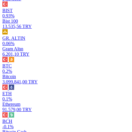
BIST
0.93%
Bist 100
13.535,56 TRY
GR. ALTIN
0.06%
Gram Altın
6.201,10 TRY
BTC
0.2%
Bitcoin
3.099.841,00 TRY
ETH
0.1%
Ethereum
91.579,00 TRY
BCH
-0.1%
Bitcoin Cash