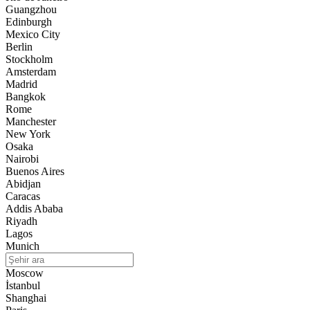
Guangzhou
Edinburgh
12:41
Mexico City
Hakkari’de Dağ keçileri ihaleyle Öldürülecek
Berlin
Stockholm
12:34
Amsterdam
Mossad’ın İran Masası Başkanı görevden alındı
Madrid
Bangkok
21:02
Rome
Bitlis Koltik’te Barış Zamanı
Manchester
New York
17:04
Osaka
Espressocu patronlar, dönerci overlokçular
Nairobi
Buenos Aires
13:43
Abidjan
BİR ŞEFİ BÜYÜK YAPAN YEMEKLERİ DEĞİL, ARDINDA
Caracas
BIRAKTIĞI İZDİR.
Addis Ababa
13:08
Riyadh
Gülistan Doku soruşturmasında 2 dalgıç tutuklandı
Lagos
Munich
Moscow
İstanbul
Shanghai