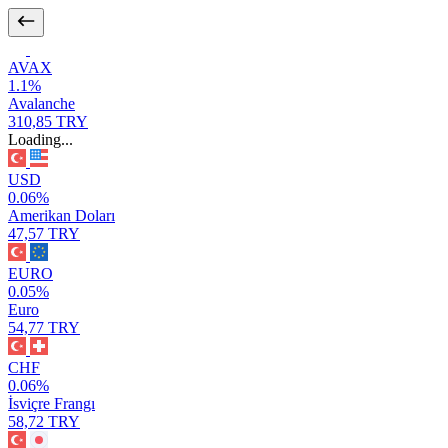
AVAX
1.1%
Avalanche
310,85 TRY
Loading...
USD
0.06%
Amerikan Doları
47,57 TRY
EURO
0.05%
Euro
54,77 TRY
CHF
0.06%
İsviçre Frangı
58,72 TRY