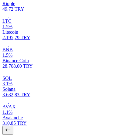
Ripple
49,72 TRY
LTC
1.5%
Litecoin
2.195,79 TRY
BNB
1.5%
Binance Coin
28.708,00 TRY
SOL
3.1%
Solana
3.632,83 TRY
AVAX
1.1%
Avalanche
310,85 TRY