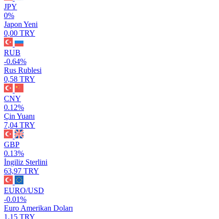
JPY
0%
Japon Yeni
0,00 TRY
RUB
-0.64%
Rus Rublesi
0,58 TRY
CNY
0.12%
Çin Yuanı
7,04 TRY
GBP
0.13%
İngiliz Sterlini
63,97 TRY
EURO/USD
-0.01%
Euro Amerikan Doları
1,15 TRY