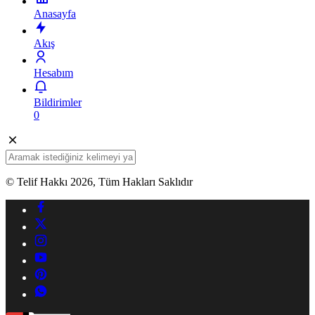
Anasayfa
Akış
Hesabım
Bildirimler
0
© Telif Hakkı 2026, Tüm Hakları Saklıdır