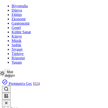
Biyografia
Dünya
Eğitim
Ekonomi
Gastronomi
Genel
Kültür Sanat
Künye
Müzik
Sağlık
Siyaset
Türkiye
Röportaj
Yaşam
Mod
değiştir
Premium'a Geç
H24