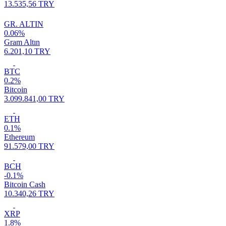
13.535,56 TRY
GR. ALTIN
0.06%
Gram Altın
6.201,10 TRY
BTC
0.2%
Bitcoin
3.099.841,00 TRY
ETH
0.1%
Ethereum
91.579,00 TRY
BCH
-0.1%
Bitcoin Cash
10.340,26 TRY
XRP
1.8%