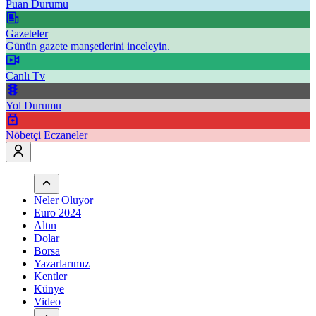
Puan Durumu
Gazeteler
Günün gazete manşetlerini inceleyin.
Canlı Tv
Yol Durumu
Nöbetçi Eczaneler
Neler Oluyor
Euro 2024
Altın
Dolar
Borsa
Yazarlarımız
Kentler
Künye
Video