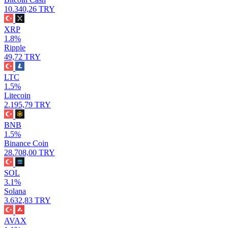
10.340,26 TRY
XRP
1.8%
Ripple
49,72 TRY
LTC
1.5%
Litecoin
2.195,79 TRY
BNB
1.5%
Binance Coin
28.708,00 TRY
SOL
3.1%
Solana
3.632,83 TRY
AVAX