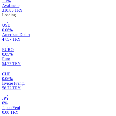
1.1%
Avalanche
310,85 TRY
Loading...
USD
0.06%
Amerikan Doları
47,57 TRY
EURO
0.05%
Euro
54,77 TRY
CHF
0.06%
İsviçre Frangı
58,72 TRY
JPY
0%
Japon Yeni
0,00 TRY