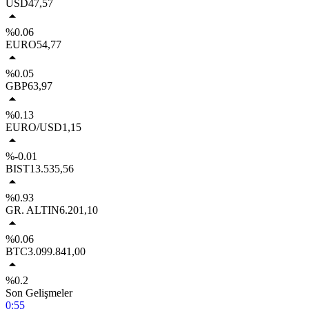
USD
47,57
%0.06
EURO
54,77
%0.05
GBP
63,97
%0.13
EURO/USD
1,15
%-0.01
BIST
13.535,56
%0.93
GR. ALTIN
6.201,10
%0.06
BTC
3.099.841,00
%0.2
Son Gelişmeler
0:55