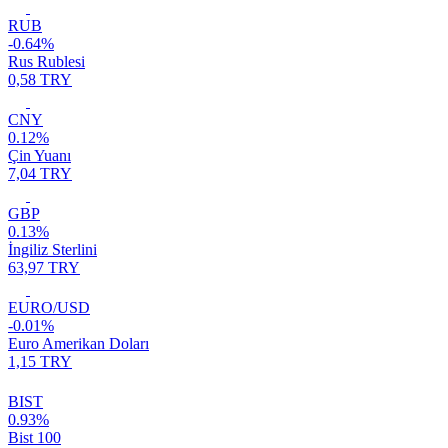
RUB
-0.64%
Rus Rublesi
0,58 TRY
CNY
0.12%
Çin Yuanı
7,04 TRY
GBP
0.13%
İngiliz Sterlini
63,97 TRY
EURO/USD
-0.01%
Euro Amerikan Doları
1,15 TRY
BIST
0.93%
Bist 100