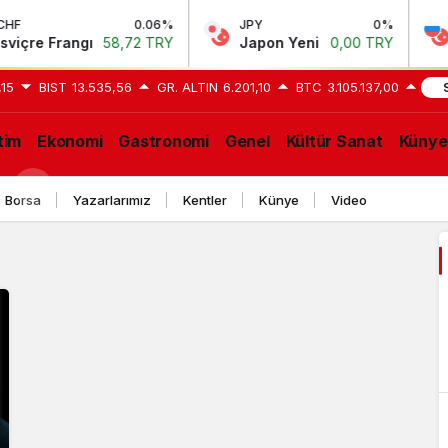
0.06%
JPY
0%
RU
çre Frangı
58,72 TRY
Japon Yeni
0,00 TRY
Ru
,15
BIST
13.535,56
GR. ALTIN
6.201,10
BTC
3.105.137,00
GEL
tim
Ekonomi
Gastronomi
Genel
Kültür Sanat
Künye
Borsa
Yazarlarımız
Kentler
Künye
Video