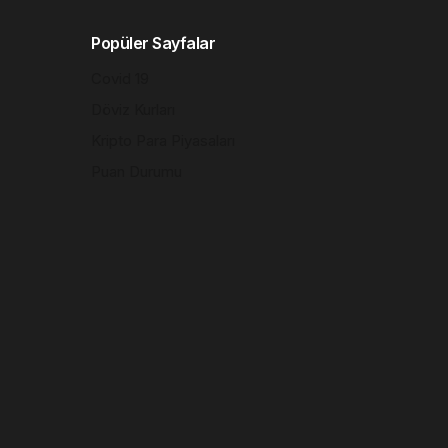
Popüler Sayfalar
Covid 19
Döviz Kurları
Kripto Para Piyasaları
Puan Durumu