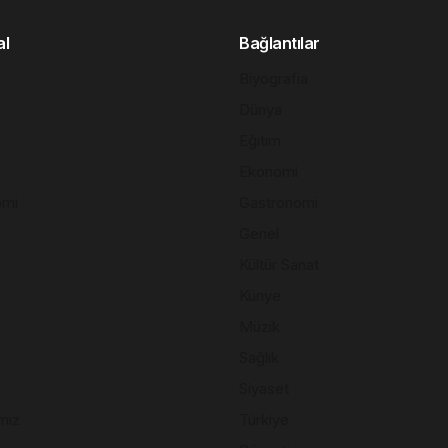
al
Bağlantılar
Biyografia
Dünya
Eğitim
Ekonomi
omi
Gastronomi
Genel
Kültür Sanat
Künye
Müzik
Sağlık
Siyaset
mız
Türkiye