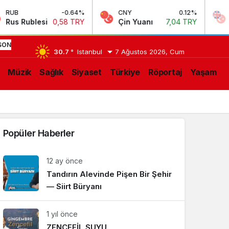
B
-0.64%
CNY
0.12%
GBP
s Rublesi
0,58 TRY
Çin Yuanı
7,04 TRY
İngi
14:54
TAĞŞİŞ
SON
30.7 °
Istanbul
7 Ağustos 2026, Cum
YAPAN
IŞMELER
Müzik
Sağlık
Siyaset
Türkiye
Röportaj
Yaşam
FİRMALAR
HALKTAN
ÖZÜR
Popüler Haberler
DİLEMELİ!
12 ay önce
Tandırın Alevinde Pişen Bir Şehir
— Siirt Büryanı
1 yıl önce
ZENCEFİL SUYU