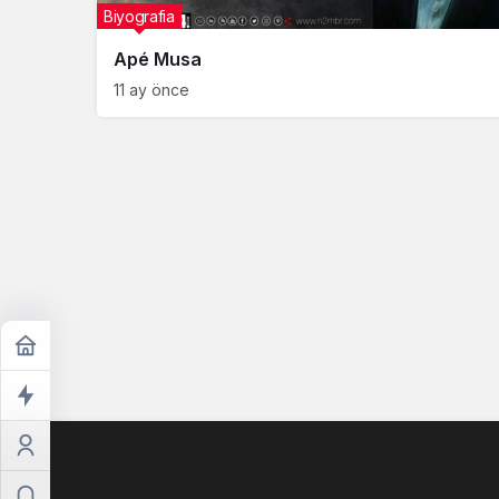
Biyografia
Apé Musa
11 ay önce