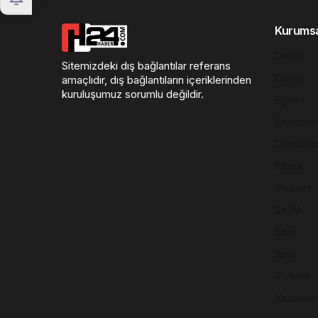
Kurums
Genel
Sitemizdeki dış bağlantılar referans
Dünya
amaçlıdır, dış bağlantıların içeriklerinden
kuruluşumuz sorumlu değildir.
Eğitim
Ekonomi
Gastron
Müzik
Siyaset
Sağlık
Spor
Spor
Türkiye
Yazarları