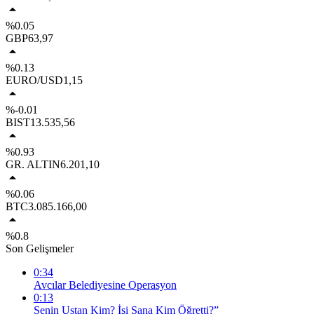
%0.05
GBP
63,97
%0.13
EURO/USD
1,15
%-0.01
BIST
13.535,56
%0.93
GR. ALTIN
6.201,10
%0.06
BTC
3.085.166,00
%0.8
Son Gelişmeler
0:34
Avcılar Belediyesine Operasyon
0:13
Senin Ustan Kim? İşi Sana Kim Öğretti?”