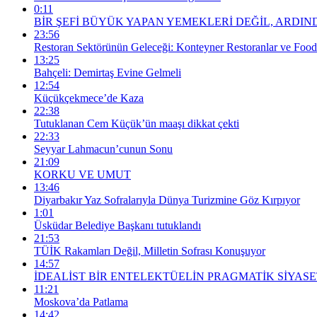
0:11
BİR ŞEFİ BÜYÜK YAPAN YEMEKLERİ DEĞİL, ARDIND
23:56
Restoran Sektörünün Geleceği: Konteyner Restoranlar ve Foo
13:25
Bahçeli: Demirtaş Evine Gelmeli
12:54
Küçükçekmece’de Kaza
22:38
Tutuklanan Cem Küçük’ün maaşı dikkat çekti
22:33
Seyyar Lahmacun’cunun Sonu
21:09
KORKU VE UMUT
13:46
Diyarbakır Yaz Sofralarıyla Dünya Turizmine Göz Kırpıyor
1:01
Üsküdar Belediye Başkanı tutuklandı
21:53
TÜİK Rakamları Değil, Milletin Sofrası Konuşuyor
14:57
İDEALİST BİR ENTELEKTÜELİN PRAGMATİK SİYASE
11:21
Moskova’da Patlama
14:42