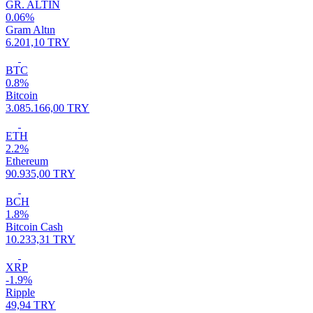
GR. ALTIN
0.06%
Gram Altın
6.201,10 TRY
BTC
0.8%
Bitcoin
3.085.166,00 TRY
ETH
2.2%
Ethereum
90.935,00 TRY
BCH
1.8%
Bitcoin Cash
10.233,31 TRY
XRP
-1.9%
Ripple
49,94 TRY