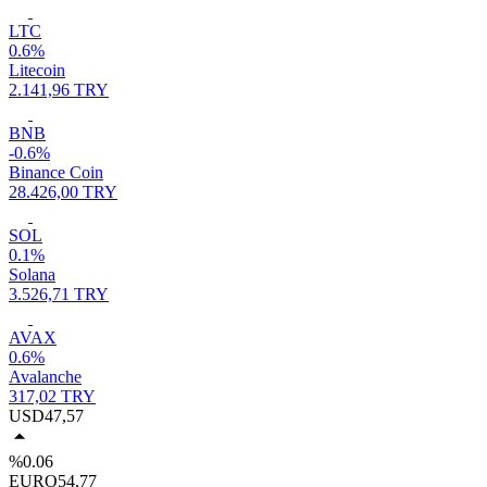
LTC
0.6%
Litecoin
2.141,96 TRY
BNB
-0.6%
Binance Coin
28.426,00 TRY
SOL
0.1%
Solana
3.526,71 TRY
AVAX
0.6%
Avalanche
317,02 TRY
USD
47,57
%0.06
EURO
54,77