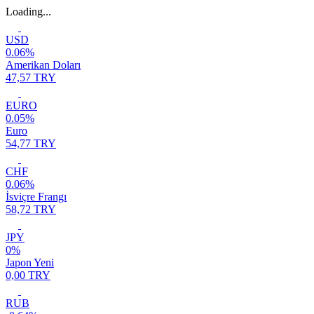
Loading...
USD
0.06%
Amerikan Doları
47,57 TRY
EURO
0.05%
Euro
54,77 TRY
CHF
0.06%
İsviçre Frangı
58,72 TRY
JPY
0%
Japon Yeni
0,00 TRY
RUB