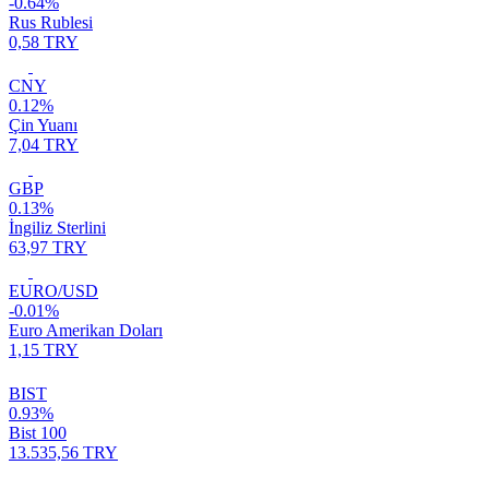
-0.64%
Rus Rublesi
0,58 TRY
CNY
0.12%
Çin Yuanı
7,04 TRY
GBP
0.13%
İngiliz Sterlini
63,97 TRY
EURO/USD
-0.01%
Euro Amerikan Doları
1,15 TRY
BIST
0.93%
Bist 100
13.535,56 TRY