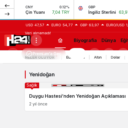
%
CNY
0.12%
GBP
0.
Y
Çin Yuanı
7,04 TRY
İngiliz Sterlini
63,97 
USD
47,57
EURO
54,77
GBP
63,97
EURO/USD
1
Veri alınamadı!
Biyografia
Dünya
Eği
Yenidoğan
Premium'a Geç
H24
Mod
NELER OLUYOR
Euro 2024
Altın
Dolar
Haberleri
değiştir
Yenidoğan
Sağlık
Duygu Hastesi’nden Yenidoğan Açıklaması
2 yıl önce