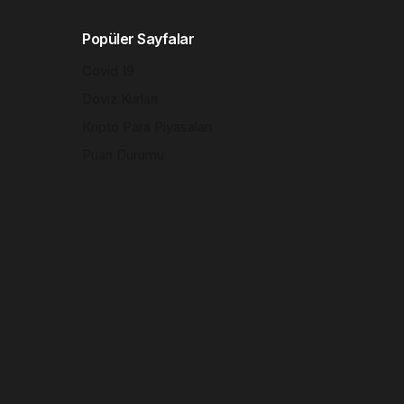
Popüler Sayfalar
Covid 19
Döviz Kurları
Kripto Para Piyasaları
Puan Durumu