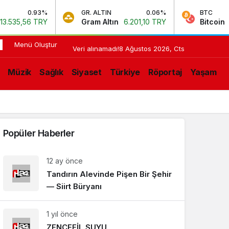
0.93%
GR. ALTIN
0.06%
BTC
535,56 TRY
Gram Altın
6.201,10 TRY
Bitcoin
3.
Menü Oluştur
23:06
Lukaku
Veri alınamadı!
8 Ağustos 2026, Cts
Fenerbahçe’nin
ON
Müzik
Sağlık
Siyaset
Türkiye
Röportaj
Yaşam
paylaşımını
LIŞMELER
beğendi!
Popüler Haberler
12 ay önce
Tandırın Alevinde Pişen Bir Şehir
— Siirt Büryanı
1 yıl önce
ZENCEFİL SUYU