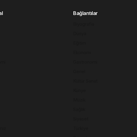
al
Bağlantılar
Biyografia
Dünya
Eğitim
Ekonomi
omi
Gastronomi
Genel
Kültür Sanat
Künye
Müzik
Sağlık
Siyaset
mız
Türkiye