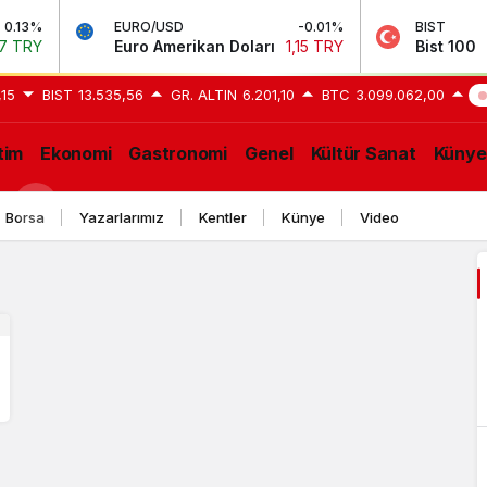
13%
EURO/USD
-0.01%
BIST
TRY
Euro Amerikan Doları
1,15 TRY
Bist 100
13.
,15
BIST
13.535,56
GR. ALTIN
6.201,10
BTC
3.099.062,00
S
tim
Ekonomi
Gastronomi
Genel
Kültür Sanat
Künye
GE
Borsa
Yazarlarımız
Kentler
Künye
Video