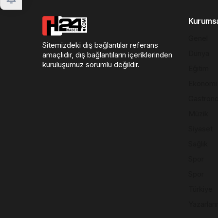
Kurums
Genel
Sitemizdeki dış bağlantılar referans
Dünya
amaçlıdır, dış bağlantıların içeriklerinden
kuruluşumuz sorumlu değildir.
Eğitim
Ekonomi
Gastron
Müzik
Siyaset
Sağlık
Spor
Spor
Türkiye
Yazarları