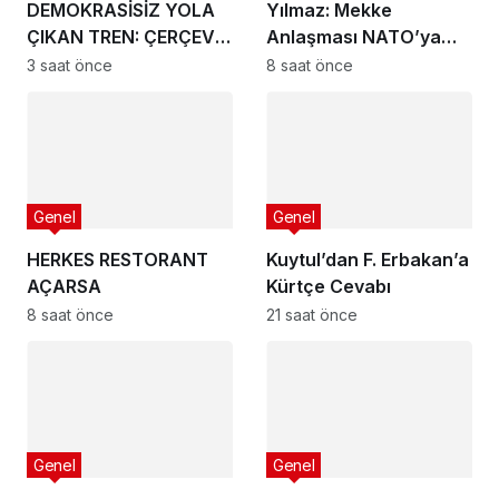
DEMOKRASİSİZ YOLA
Yılmaz: Mekke
ÇIKAN TREN: ÇERÇEVE
Anlaşması NATO’ya
YASANIN ÇIKMAZI
veya herhangi bir
3 saat önce
8 saat önce
ittifaka alternatif bir
yapı değil
Genel
Genel
HERKES RESTORANT
Kuytul’dan F. Erbakan’a
AÇARSA
Kürtçe Cevabı
8 saat önce
21 saat önce
Genel
Genel