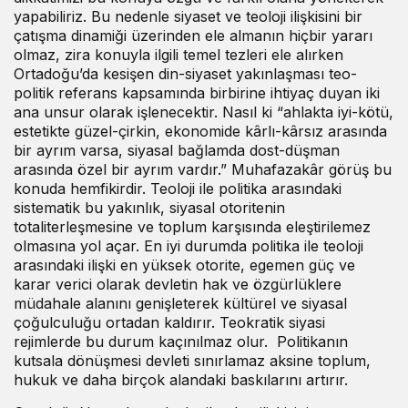
yapabiliriz. Bu nedenle siyaset ve teoloji ilişkisini bir
çatışma dinamiği üzerinden ele almanın hiçbir yararı
olmaz, zira konuyla ilgili temel tezleri ele alırken
Ortadoğu’da kesişen din-siyaset yakınlaşması teo-
politik referans kapsamında birbirine ihtiyaç duyan iki
ana unsur olarak işlenecektir. Nasıl ki “ahlakta iyi-kötü,
estetikte güzel-çirkin, ekonomide kârlı-kârsız arasında
bir ayrım varsa, siyasal bağlamda dost-düşman
arasında özel bir ayrım vardır.” Muhafazakâr görüş bu
konuda hemfikirdir. Teoloji ile politika arasındaki
sistematik bu yakınlık, siyasal otoritenin
totaliterleşmesine ve toplum karşısında eleştirilemez
olmasına yol açar. En iyi durumda politika ile teoloji
arasındaki ilişki en yüksek otorite, egemen güç ve
karar verici olarak devletin hak ve özgürlüklere
müdahale alanını genişleterek kültürel ve siyasal
çoğulculuğu ortadan kaldırır. Teokratik siyasi
rejimlerde bu durum kaçınılmaz olur. Politikanın
kutsala dönüşmesi devleti sınırlamaz aksine toplum,
hukuk ve daha birçok alandaki baskılarını artırır.