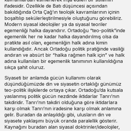
ifadesidir. Özellikle de Batı düşüncesi açısından
bakıldığında Orta Çağ’ın teolojik kavramlarının içinin
boşaltılıp sekülerleştirilmesiyle oluştuğunu görebiliriz.
Modern siyasal ideolojiler ya da siyasal teoriler
egemenliği halka dayandırır. Ortadoğu “teo-politik”inde
egemenlik her ne kadar halka dayandırılmış olsa da
pratikte asıl olan, egemenliğin halk adına kimin
kullandığıdır. Ancak Ortadoğu politik pratiğinde vasiliği
andıran ve absürt bir “halka rağmen halk için” ve halk
adına kullanılan bir egemenlik tanımının kullanıldığına
sıkça şahit oluruz.
Siyaseti bir anlamda gücün kullanımı olarak
düşündüğümüzde din ve siyasetin ortaklığı günümüz
teo-politik ilişkilerde ortaya çıkar. Ortadoğu’da kutsala
yaslanmış politik gücün nezdinde iktidarlar Tanrı’nın
takdiridir. Tanrı’nın takdiri olduğuna göre iktidarlara
karşı olmak Tanrı’nın iradesine karşı olmak anlamına
gelir. Buradan da anlaşıldığı gibi, ulusların din ve
siyasete yaklaşımı büyük oranda paralellik gösterir.
Kaynağını buradan alan siyasal doktrinler/ideolojiler,