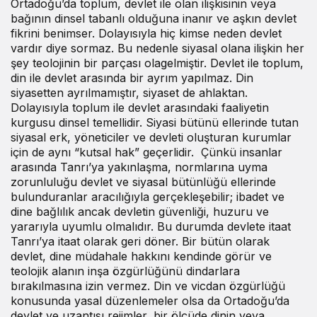
Ortadoğu’da toplum, devlet ile olan ilişkisinin veya
bağının dinsel tabanlı olduğuna inanır ve aşkın devlet
fikrini benimser. Dolayısıyla hiç kimse neden devlet
vardır diye sormaz. Bu nedenle siyasal olana ilişkin her
şey teolojinin bir parçası olagelmiştir. Devlet ile toplum,
din ile devlet arasında bir ayrım yapılmaz. Din
siyasetten ayrılmamıştır, siyaset de ahlaktan.
Dolayısıyla toplum ile devlet arasındaki faaliyetin
kurgusu dinsel temellidir. Siyasi bütünü ellerinde tutan
siyasal erk, yöneticiler ve devleti oluşturan kurumlar
için de aynı “kutsal hak” geçerlidir. Çünkü insanlar
arasında Tanrı’ya yakınlaşma, normlarına uyma
zorunluluğu devlet ve siyasal bütünlüğü ellerinde
bulunduranlar aracılığıyla gerçekleşebilir; ibadet ve
dine bağlılık ancak devletin güvenliği, huzuru ve
yararıyla uyumlu olmalıdır. Bu durumda devlete itaat
Tanrı’ya itaat olarak geri döner. Bir bütün olarak
devlet, dine müdahale hakkını kendinde görür ve
teolojik alanın inşa özgürlüğünü dindarlara
bırakılmasına izin vermez. Din ve vicdan özgürlüğü
konusunda yasal düzenlemeler olsa da Ortadoğu’da
devlet ve uzantısı rejimler, bir ölçüde dinin veya