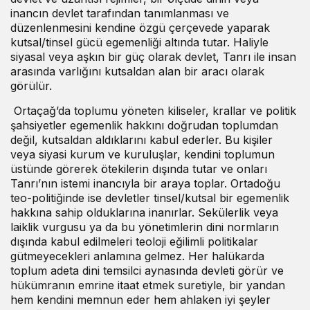
inancın devlet tarafından tanımlanması ve
düzenlenmesini kendine özgü çerçevede yaparak
kutsal/tinsel gücü egemenliği altında tutar. Haliyle
siyasal veya aşkın bir güç olarak devlet, Tanrı ile insan
arasında varlığını kutsaldan alan bir aracı olarak
görülür.
Ortaçağ’da toplumu yöneten kiliseler, krallar ve politik
şahsiyetler egemenlik hakkını doğrudan toplumdan
değil, kutsaldan aldıklarını kabul ederler. Bu kişiler
veya siyasi kurum ve kuruluşlar, kendini toplumun
üstünde görerek ötekilerin dışında tutar ve onları
Tanrı’nın istemi inancıyla bir araya toplar. Ortadoğu
teo-politiğinde ise devletler tinsel/kutsal bir egemenlik
hakkına sahip olduklarına inanırlar. Sekülerlik veya
laiklik vurgusu ya da bu yönetimlerin dini normların
dışında kabul edilmeleri teoloji eğilimli politikalar
gütmeyecekleri anlamına gelmez. Her halükarda
toplum adeta dini temsilci aynasında devleti görür ve
hükümranın emrine itaat etmek suretiyle, bir yandan
hem kendini memnun eder hem ahlaken iyi şeyler