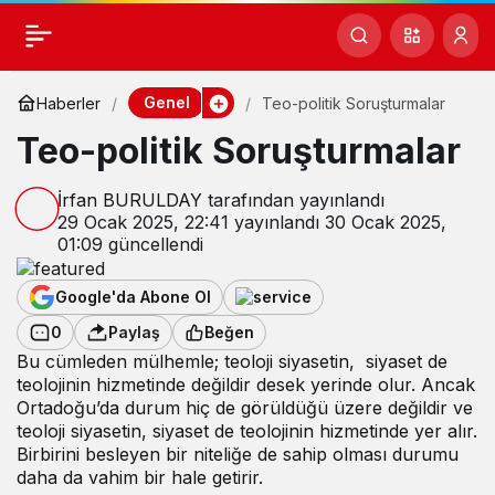
Genel
Haberler
Teo-politik Soruşturmalar
Teo-politik Soruşturmalar
İrfan BURULDAY
tarafından yayınlandı
29 Ocak 2025, 22:41
yayınlandı
30 Ocak 2025,
01:09
güncellendi
Google'da Abone Ol
0
Paylaş
Beğen
Bu cümleden mülhemle; teoloji siyasetin, siyaset de
teolojinin hizmetinde değildir desek yerinde olur. Ancak
Ortadoğu’da durum hiç de görüldüğü üzere değildir ve
teoloji siyasetin, siyaset de teolojinin hizmetinde yer alır.
Birbirini besleyen bir niteliğe de sahip olması durumu
daha da vahim bir hale getirir.