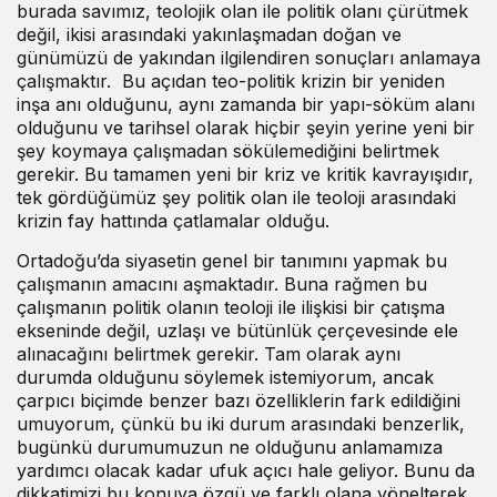
burada savımız, teolojik olan ile politik olanı çürütmek
değil, ikisi arasındaki yakınlaşmadan doğan ve
günümüzü de yakından ilgilendiren sonuçları anlamaya
çalışmaktır. Bu açıdan teo-politik krizin bir yeniden
inşa anı olduğunu, aynı zamanda bir yapı-söküm alanı
olduğunu ve tarihsel olarak hiçbir şeyin yerine yeni bir
şey koymaya çalışmadan sökülemediğini belirtmek
gerekir. Bu tamamen yeni bir kriz ve kritik kavrayışıdır,
tek gördüğümüz şey politik olan ile teoloji arasındaki
krizin fay hattında çatlamalar olduğu.
Ortadoğu’da siyasetin genel bir tanımını yapmak bu
çalışmanın amacını aşmaktadır. Buna rağmen bu
çalışmanın politik olanın teoloji ile ilişkisi bir çatışma
ekseninde değil, uzlaşı ve bütünlük çerçevesinde ele
alınacağını belirtmek gerekir. Tam olarak aynı
durumda olduğunu söylemek istemiyorum, ancak
çarpıcı biçimde benzer bazı özelliklerin fark edildiğini
umuyorum, çünkü bu iki durum arasındaki benzerlik,
bugünkü durumumuzun ne olduğunu anlamamıza
yardımcı olacak kadar ufuk açıcı hale geliyor. Bunu da
dikkatimizi bu konuya özgü ve farklı olana yönelterek