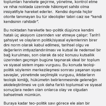
toplumları harekete geçirme, yönetme, kontrol etme
ve nihai noktada üzerinde hâkimiyet sahibi olma
inisiyatifiyle hareket ederler. Kendisi dışında hiçbir
otorite tanımayan bu tür ideolojiler tabiri caiz ise “kendi
kendisinin rahibidir”.
Bu noktadan hareketle teo-politik düşünce kendini
hatalı üç aksiyom üzerinden var etmeye çalışır: Tarih’i
şahsiyet ve olayların politik/siyasal eylemlerinin birer
dini norm olarak kabul edilmesi, tarihsel olgu ve
değerlerin imtiyazlandırılması ve kutsal ile nedensel bir
bağ kurulması, son olarak da söz konusu kutsallık
üzerinden geçmişin bugüne taşınarak ideal bir toplum
ve siyasal sistem inşası vurgusu. Bu konuda teoloji-
politik söylemin merkezileşmesi sonrası yaşanan siyasi
savaşlar, yönetimde seçilmişlik vurgusu, iktidarların
teolojik kimliği, hükümetin belirlenmesinde geleneğin
akideleştirilmesi ve çok daha farklı toplumsal ve siyasal
sonuçlara neden olan onlarca olay ve olgudan
bahsetmek mümkün.
Buraya kadar teo-politik savı görece ele alan bir