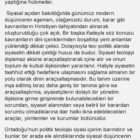
yaptığına hükmeder.
Siyasal açıdan bakıldığında günümüz modern
düşüncenin egemen, olağanüstü durum, karar gibi
kavramların Hıristiyan ilahiyatından alınarak
oluşturulduğu çok açık. Bir başka ifadeyle söz konusu
kavramların dini içeriklerinden boşaltılıp yeni anlamlar
yüklendiği dikkat çekici. Dolayısıyla teo-politik alanda
siyasetin dikkat çektiği husus da budur. Siyaset teolojiyi
dışlamaz aksine araçsallaştırarak içine alır ve onun
toplum ile kutsal ilişkisinden yararlanır. Haliyle siyasetin
taahhüt ettiği hedeflere ulaşmasını sağlama almanın bir
yolu olarak dinin araçsallaşmasıdır. Bu tanım üzerine
inşa edilmiş biraz daha geniş bir tanıma göre ise
araçsallaştırma, siyasetçilerin dolaylı bir yönetim
ilişkisine girme girişiminde bulunabilecekleri bir
sorundan, siyaset alanından veya belirli bir karardan
sorumlu olmadıklarına dair halkı ikna edebilecekleri
araçlar, yöntemler ve kurumlar bütünüdür.
Ortadoğu’nun politik teolojisi siyasi içerim barındırır ve
bunlar bir arada ele alındıklarında siyasal düşüncenin