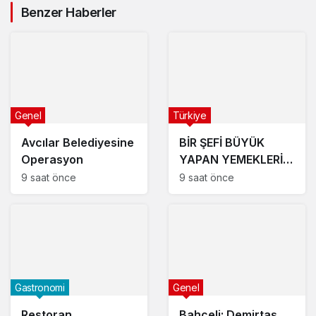
Benzer Haberler
Genel
Türkiye
Avcılar Belediyesine
BİR ŞEFİ BÜYÜK
Operasyon
YAPAN YEMEKLERİ
DEĞİL, ARDINDA
9 saat önce
9 saat önce
BIRAKTIĞI İZDİR.
Gastronomi
Genel
Restoran
Bahçeli: Demirtaş