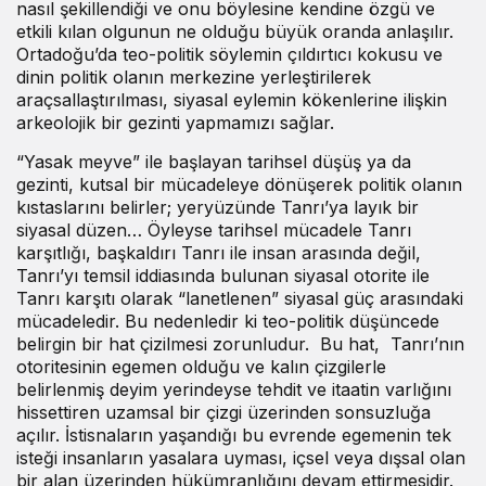
nasıl şekillendiği ve onu böylesine kendine özgü ve
etkili kılan olgunun ne olduğu büyük oranda anlaşılır.
Ortadoğu’da teo-politik söylemin çıldırtıcı kokusu ve
dinin politik olanın merkezine yerleştirilerek
araçsallaştırılması, siyasal eylemin kökenlerine ilişkin
arkeolojik bir gezinti yapmamızı sağlar.
“Yasak meyve” ile başlayan tarihsel düşüş ya da
gezinti, kutsal bir mücadeleye dönüşerek politik olanın
kıstaslarını belirler; yeryüzünde Tanrı’ya layık bir
siyasal düzen… Öyleyse tarihsel mücadele Tanrı
karşıtlığı, başkaldırı Tanrı ile insan arasında değil,
Tanrı’yı temsil iddiasında bulunan siyasal otorite ile
Tanrı karşıtı olarak “lanetlenen” siyasal güç arasındaki
mücadeledir. Bu nedenledir ki teo-politik düşüncede
belirgin bir hat çizilmesi zorunludur. Bu hat, Tanrı’nın
otoritesinin egemen olduğu ve kalın çizgilerle
belirlenmiş deyim yerindeyse tehdit ve itaatin varlığını
hissettiren uzamsal bir çizgi üzerinden sonsuzluğa
açılır. İstisnaların yaşandığı bu evrende egemenin tek
isteği insanların yasalara uyması, içsel veya dışsal olan
bir alan üzerinden hükümranlığını devam ettirmesidir.