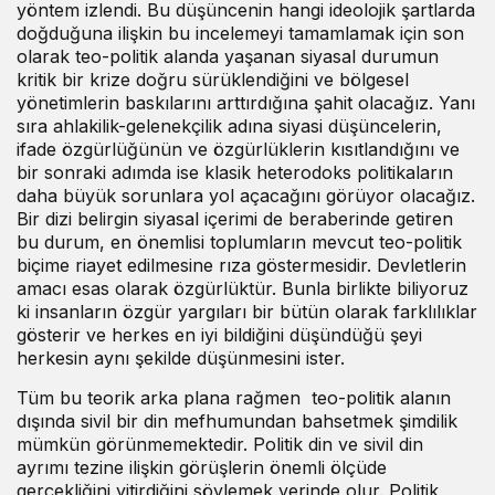
yöntem izlendi. Bu düşüncenin hangi ideolojik şartlarda
doğduğuna ilişkin bu incelemeyi tamamlamak için son
olarak teo-politik alanda yaşanan siyasal durumun
kritik bir krize doğru sürüklendiğini ve bölgesel
yönetimlerin baskılarını arttırdığına şahit olacağız. Yanı
sıra ahlakilik-gelenekçilik adına siyasi düşüncelerin,
ifade özgürlüğünün ve özgürlüklerin kısıtlandığını ve
bir sonraki adımda ise klasik heterodoks politikaların
daha büyük sorunlara yol açacağını görüyor olacağız.
Bir dizi belirgin siyasal içerimi de beraberinde getiren
bu durum, en önemlisi toplumların mevcut teo-politik
biçime riayet edilmesine rıza göstermesidir. Devletlerin
amacı esas olarak özgürlüktür. Bunla birlikte biliyoruz
ki insanların özgür yargıları bir bütün olarak farklılıklar
gösterir ve herkes en iyi bildiğini düşündüğü şeyi
herkesin aynı şekilde düşünmesini ister.
Tüm bu teorik arka plana rağmen teo-politik alanın
dışında sivil bir din mefhumundan bahsetmek şimdilik
mümkün görünmemektedir. Politik din ve sivil din
ayrımı tezine ilişkin görüşlerin önemli ölçüde
gerçekliğini yitirdiğini söylemek yerinde olur. Politik