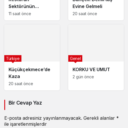
Sektörünün
Evine Gelmeli
Geleceği: Konteyner
11 saat önce
20 saat önce
Restoranlar ve Food
Truck Dönemi
Başlıyor
Türkiye
Genel
Küçükçekmece’de
KORKU VE UMUT
Kaza
2 gün önce
20 saat önce
Bir Cevap Yaz
E-posta adresiniz yayınlanmayacak.
Gerekli alanlar
*
ile işaretlenmişlerdir