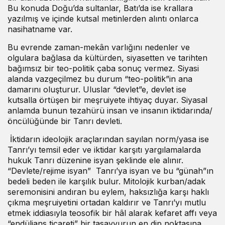
Bu konuda Doğu’da sultanlar, Batı’da ise krallara
yazılmış ve içinde kutsal metinlerden alıntı onlarca
nasihatname var.
Bu evrende zaman-mekân varlığını nedenler ve
olgulara bağlasa da kültürden, siyasetten ve tarihten
bağımsız bir teo-politik çaba sonuç vermez. Siyasi
alanda vazgeçilmez bu durum “teo-politik”in ana
damarını oluşturur. Uluslar “devlet”e, devlet ise
kutsalla örtüşen bir meşruiyete ihtiyaç duyar. Siyasal
anlamda bunun tezahürü insan ve insanın iktidarında/
öncülüğünde bir Tanrı devleti.
İktidarın ideolojik araçlarından sayılan norm/yasa ise
Tanrı’yı temsil eder ve iktidar karşıtı yargılamalarda
hukuk Tanrı düzenine isyan şeklinde ele alınır.
“Devlete/rejime isyan” Tanrı’ya isyan ve bu “günah”ın
bedeli beden ile karşılık bulur. Mitolojik kurban/adak
seremonisini andıran bu eylem, haksızlığa karşı haklı
çıkma meşruiyetini ortadan kaldırır ve Tanrı’yı mutlu
etmek iddiasıyla teosofik bir hâl alarak kefaret affı veya
“endüljans ticareti” bir tasavvurun en dip noktasına