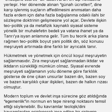
yerleşir. Her dönemde alınan “günah ücretleri”, dine
karşı işlenmiş suçların affedilmesini anımsatan daha
fazla erdem için daha fazla bağışlanma odaklı ilahi bir
sözleşme doktrinin gelişmesine yol açar. Devlete ilişkin
teo-politik ya da metafizik kaynaklı siyasal sisteme
yönelik bir muhalefetin bedeli ya vatana ihanet ya da
Tanrı’ya isyan anlamına gelir. Tüm bu teorik arka plana
rağmen teo-politik boyut yani politik din, söz konusu
meşruiyeti artırmada dine farklı bir ayrıcalık tanır.
Hükmetmek ve yönetmek için öncül koşul meşruiyetin
sağlanmasıdır. Zira meşruiyet sağlanmadan iktidar ve
iktidarın sürekliliği mümkün olmaz. Siyasal evrende
meşruiyeti sağlamanın yolu döneme göre farklılık
gösterse de öne çıkan unsurlar bazen din, bazen soy
ve bazen karşılıklı çıkar ilişkileri, bazen de halkın rızası
olmuştur.
Modern toplum ve devlet inşa sürecine göz atıldığında
“egemenlik”in normun en tepe nirengi noktasını temsil
ettiği söylenebilir. Bu kavramlar teolojik/dini
kavramlardan esinlenerek inşa edilen bir sistemin