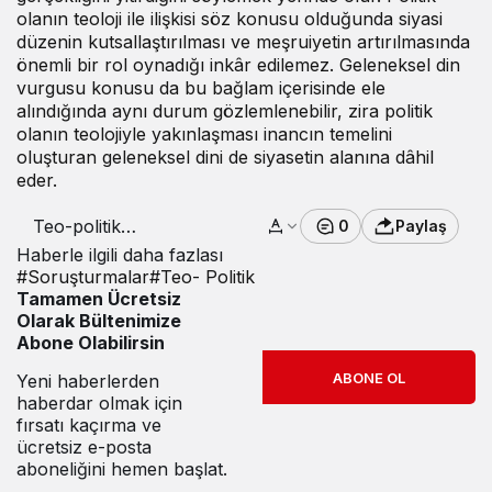
olanın teoloji ile ilişkisi söz konusu olduğunda siyasi
düzenin kutsallaştırılması ve meşruiyetin artırılmasında
önemli bir rol oynadığı inkâr edilemez. Geleneksel din
vurgusu konusu da bu bağlam içerisinde ele
alındığında aynı durum gözlemlenebilir, zira politik
olanın teolojiyle yakınlaşması inancın temelini
oluşturan geleneksel dini de siyasetin alanına dâhil
eder.
Teo-politik
0
Paylaş
Soruşturmalar
Haberle ilgili daha fazlası
#
Soruşturmalar
#
Teo- Politik
Tamamen Ücretsiz
Olarak Bültenimize
Abone Olabilirsin
ABONE OL
Yeni haberlerden
haberdar olmak için
fırsatı kaçırma ve
ücretsiz e-posta
aboneliğini hemen başlat.