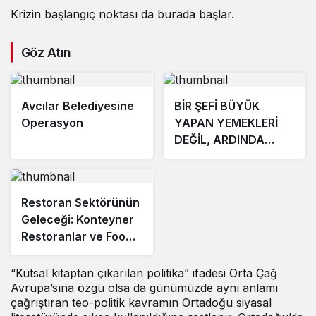
Krizin başlangıç noktası da burada başlar.
Göz Atın
Avcılar Belediyesine
BİR ŞEFİ BÜYÜK
Operasyon
YAPAN YEMEKLERİ
DEĞİL, ARDINDA
BIRAKTIĞI İZDİR.
Restoran Sektörünün
Geleceği: Konteyner
Restoranlar ve Food
Truck Dönemi
Başlıyor
“Kutsal kitaptan çıkarılan politika” ifadesi Orta Çağ
Avrupa’sına özgü olsa da günümüzde aynı anlamı
çağrıştıran teo-politik kavramın Ortadoğu siyasal