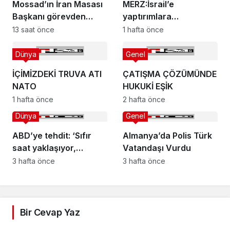
Mossad’ın İran Masası
MERZ:İsrail’e
Başkanı görevden
yaptırımlara
alındı
katılamayız
13 saat önce
1 hafta önce
Dünya
Genel
İÇİMİZDEKİ TRUVA ATI
ÇATIŞMA ÇÖZÜMÜNDE
NATO
HUKUKİ EŞİK
1 hafta önce
2 hafta önce
Dünya
Genel
ABD’ye tehdit: ‘Sıfır
Almanya’da Polis Türk
saat yaklaşıyor,
Vatandaşı Vurdu
bekleyin’
3 hafta önce
3 hafta önce
Bir Cevap Yaz