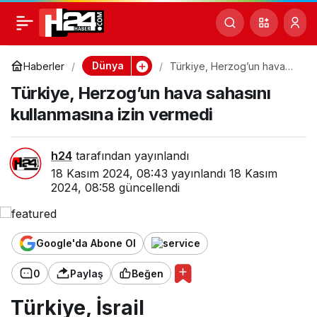
Türkiye, Herzog’un hava
0
sahasını kullanmasına
Dünya
Haberler
Türkiye, Herzog’un hava
sahasını kullanmasına izin
Türkiye, Herzog’un hava sahasını
vermedi
izin vermedi
kullanmasına izin vermedi
h24
tarafından yayınlandı
18 Kasım 2024, 08:43
yayınlandı
18 Kasım
2024, 08:58
güncellendi
Google'da Abone Ol
0
Paylaş
Beğen
Türkiye, İsrail