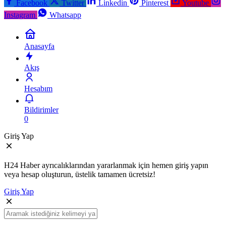
Facebook
Twitter
Linkedin
Pinterest
Youtube
Instagram
Whatsapp
Anasayfa
Akış
Hesabım
Bildirimler
0
Giriş Yap
H24 Haber ayrıcalıklarından yararlanmak için hemen giriş yapın
veya hesap oluşturun, üstelik tamamen ücretsiz!
Giriş Yap