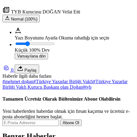
TYB Kurucusu DOĞAN Vefat Etti
Normal (100%)
Yazı Boyutunu Ayarla
Okuma rahatlığı için seçin
Küçük
100%
Dev
Varsayılana dön
0
Paylaş
Haberle ilgili daha fazlası
#
mehmet doğan
#
Türkiye Yazarlar Birliği Vakfı
#
Türkiye Yazarlar
Birliği Vakfı Kurucu Başkanı olan Doğan
#
tyb
Tamamen Ücretsiz Olarak Bültenimize Abone Olabilirsin
Yeni haberlerden haberdar olmak için fırsatı kaçırma ve ücretsiz e-
posta aboneliğini hemen başlat.
Abone Ol
Benzer Haberler