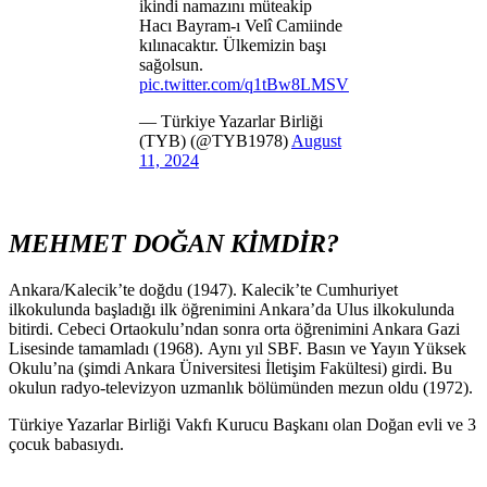
ikindi namazını müteakip
Hacı Bayram-ı Velî Camiinde
kılınacaktır. Ülkemizin başı
sağolsun.
pic.twitter.com/q1tBw8LMSV
— Türkiye Yazarlar Birliği
(TYB) (@TYB1978)
August
11, 2024
MEHMET DOĞAN KİMDİR?
Ankara/Kalecik’te doğdu (1947). Kalecik’te Cumhuriyet
ilkokulunda başladığı ilk öğrenimini Ankara’da Ulus ilkokulunda
bitirdi. Cebeci Ortaokulu’ndan sonra orta öğrenimini Ankara Gazi
Lisesinde tamamladı (1968). Aynı yıl SBF. Basın ve Yayın Yüksek
Okulu’na (şimdi Ankara Üniversitesi İletişim Fakültesi) girdi. Bu
okulun radyo-televizyon uzmanlık bölümünden mezun oldu (1972).
Türkiye Yazarlar Birliği Vakfı Kurucu Başkanı olan Doğan evli ve 3
çocuk babasıydı.