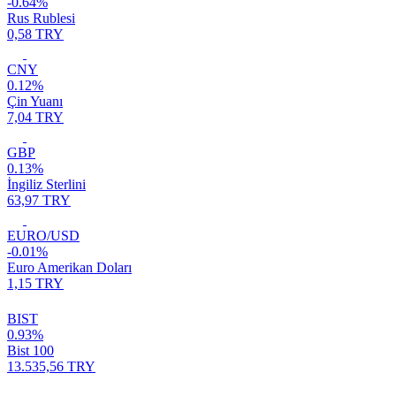
-0.64%
Rus Rublesi
0,58 TRY
CNY
0.12%
Çin Yuanı
7,04 TRY
GBP
0.13%
İngiliz Sterlini
63,97 TRY
EURO/USD
-0.01%
Euro Amerikan Doları
1,15 TRY
BIST
0.93%
Bist 100
13.535,56 TRY