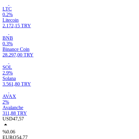
LTC
0.2%
Litecoin
2.172,15 TRY
BNB
0.3%
Binance Coin
28.297,00 TRY
SOL
2.9%
Solana
3.561,80 TRY
AVAX
2%
Avalanche
311,88 TRY
USD
47,57
%0.06
EURO
54,77