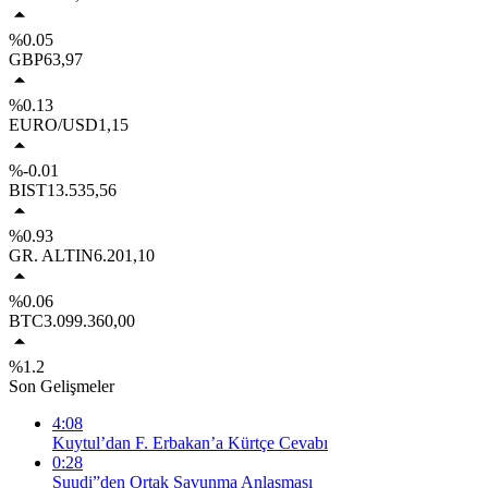
%0.05
GBP
63,97
%0.13
EURO/USD
1,15
%-0.01
BIST
13.535,56
%0.93
GR. ALTIN
6.201,10
%0.06
BTC
3.099.360,00
%1.2
Son Gelişmeler
4:08
Kuytul’dan F. Erbakan’a Kürtçe Cevabı
0:28
Suudi”den Ortak Savunma Anlaşması