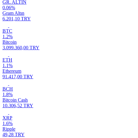
GR. ALTIN
0.06%
Gram Altın
6.201,10 TRY
BTC
1.2%
Bitcoin
3.099.360,00 TRY
ETH
1.1%
Ethereum
91.417,00 TRY
BCH
1.8%
Bitcoin Cash
10.306,52 TRY
XRP
1.6%
Ripple
49,28 TRY