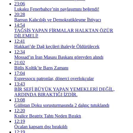
23:06
Lukaku Fenerbahçe’nin paylaşımını beğendi!
20:28
Barışın Kalıcılığı ve Demokratikleşme İhtiyacı
14:54
TAĞŞİŞ YAPAN FİRMALAR HALKTAN ÖZÜR
DİLEMELİ!
12:41
Hakkari’de Dağ keçileri ihaleyle Öldürülecek
12:34
Mossad’ın İran Masası Başkanı görevden alındı
21:02
Bitlis Koltik’te Barış Zamanı
17:04
Espressocu patronlar, dönerci overlokçular
13:43
BİR ŞEFİ BÜYÜK YAPAN YEMEKLERİ DEĞİL,
ARDINDA BIRAKTIĞI İZDİR.
13:08
Gülistan Doku soruşturmasında 2 dalgıç tutuklandı
12:20
Kraliçe Beatrix Tahtı Neden Bıraktı
12:19
Öcalan kapsam dışı bırakıldı
12:19