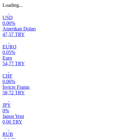
Loading...
USD
0.06%
Amerikan Doları
47,57 TRY
EURO
0.05%
Euro
54,77 TRY
CHF
0.06%
İsviçre Frangı
58,72 TRY
JPY
0%
Japon Yeni
0,00 TRY
RUB