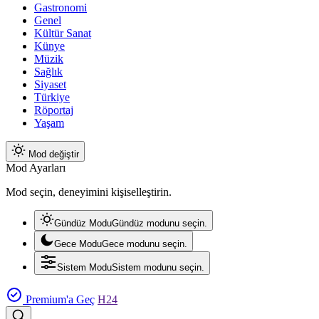
Gastronomi
Genel
Kültür Sanat
Künye
Müzik
Sağlık
Siyaset
Türkiye
Röportaj
Yaşam
Mod değiştir
Mod Ayarları
Mod seçin, deneyimini kişiselleştirin.
Gündüz Modu
Gündüz modunu seçin.
Gece Modu
Gece modunu seçin.
Sistem Modu
Sistem modunu seçin.
Premium'a Geç
H24