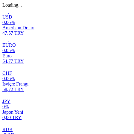
Loading...
USD
0.06%
Amerikan Doları
47,57 TRY
EURO
0.05%
Euro
54,77 TRY
CHF
0.06%
İsviçre Frangı
58,72 TRY
JPY
0%
Japon Yeni
0,00 TRY
RUB