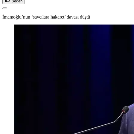
Beğen
İmamoğlu’nun ‘savcılara hakaret’ davası düştü