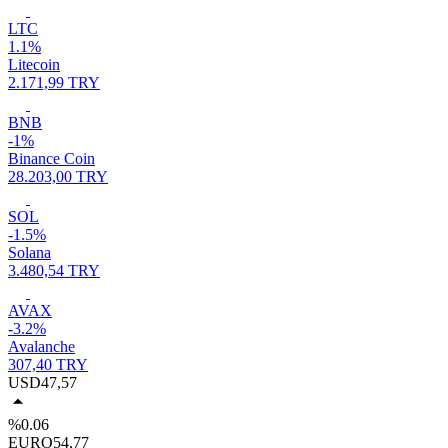
LTC
1.1%
Litecoin
2.171,99 TRY
BNB
-1%
Binance Coin
28.203,00 TRY
SOL
-1.5%
Solana
3.480,54 TRY
AVAX
-3.2%
Avalanche
307,40 TRY
USD
47,57
%0.06
EURO
54,77