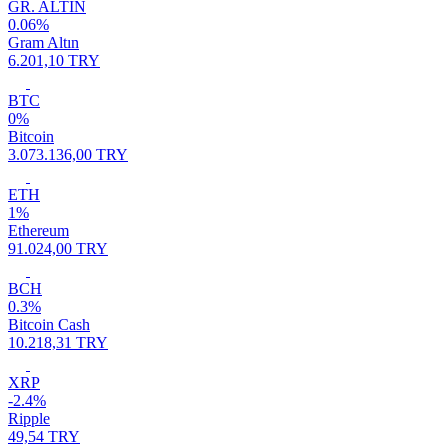
GR. ALTIN
0.06%
Gram Altın
6.201,10 TRY
BTC
0%
Bitcoin
3.073.136,00 TRY
ETH
1%
Ethereum
91.024,00 TRY
BCH
0.3%
Bitcoin Cash
10.218,31 TRY
XRP
-2.4%
Ripple
49,54 TRY