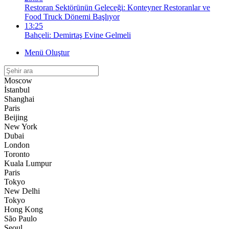
Restoran Sektörünün Geleceği: Konteyner Restoranlar ve
Food Truck Dönemi Başlıyor
13:25
Bahçeli: Demirtaş Evine Gelmeli
Menü Oluştur
Moscow
İstanbul
Shanghai
Paris
Beijing
New York
Dubai
London
Toronto
Kuala Lumpur
Paris
Tokyo
New Delhi
Tokyo
Hong Kong
São Paulo
Seoul