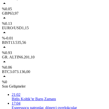
%0.05
GBP
63,97
%0.13
EURO/USD
1,15
%-0.01
BIST
13.535,56
%0.93
GR. ALTIN
6.201,10
%0.06
BTC
3.073.136,00
%0
Son Gelişmeler
21:02
Bitlis Koltik’te Barış Zamanı
17:04
Espressocu patronlar, dönerci overlokçular