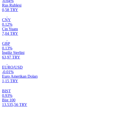
-0.64%
Rus Rublesi
0,58 TRY
CNY
0.12%
Çin Yuanı
7,04 TRY
GBP
0.13%
İngiliz Sterlini
63,97 TRY
EURO/USD
-0.01%
Euro Amerikan Doları
1,15 TRY
BIST
0.93%
Bist 100
13.535,56 TRY