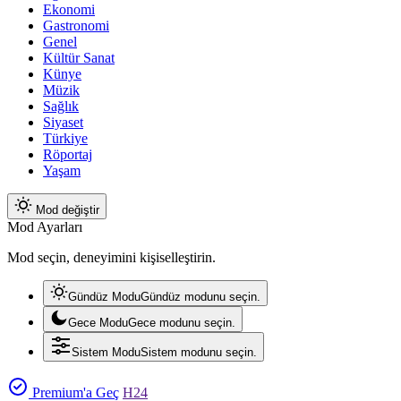
Ekonomi
Gastronomi
Genel
Kültür Sanat
Künye
Müzik
Sağlık
Siyaset
Türkiye
Röportaj
Yaşam
Mod değiştir
Mod Ayarları
Mod seçin, deneyimini kişiselleştirin.
Gündüz Modu
Gündüz modunu seçin.
Gece Modu
Gece modunu seçin.
Sistem Modu
Sistem modunu seçin.
Premium'a Geç
H24