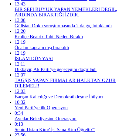
13:43
BİR ŞEFİ BÜYÜK YAPAN YEMEKLERİ DEĞİL,
ARDINDA BIRAKTIĞI İZDİR.
13:08
Gülistan Doku soruşturmasında 2 dalgıç tutuklandı
12:20
Kraliçe Beatrix Tahtı Neden Bıraktı
12:19
Öcalan kapsam dışı bırakıldı
12:19
İSLÂM DÜNYASI
12:11
Dikbayır, Ak Parti’ye geçeceğini doğruladı
12:07
TAĞŞİŞ YAPAN FİRMALAR HALKTAN ÖZÜR
DİLEMELİ!
12:03
Barışın Kalıcılığı ve Demokratikleşme İhtiyacı
10:32
Yeni Parti’ye ilk Operasyon
0:34
Avcılar Belediyesine Operasyon
0:13
Senin Ustan Kim? İşi Sana Kim Öğretti?”
23:56